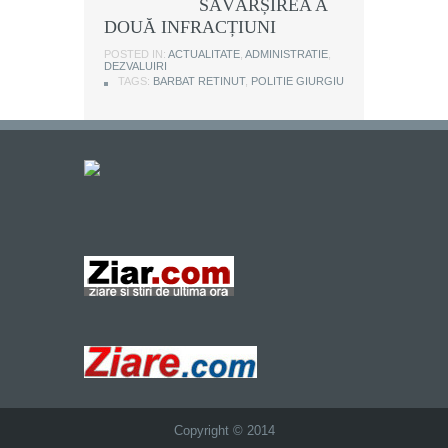
SĂVÂRȘIREA A
DOUĂ INFRACȚIUNI
POSTED IN:
ACTUALITATE
,
ADMINISTRATIE
,
DEZVALUIRI
TAGS:
BARBAT RETINUT
,
POLITIE GIURGIU
Copyright © 2014