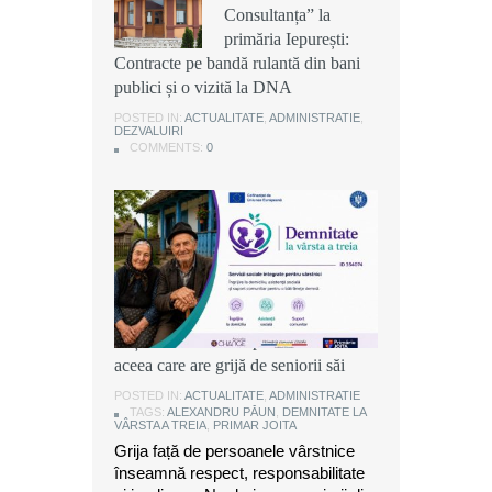
Consultanța” la
Consultanța” la
Consultanța” la
primăria Iepurești:
primăria Iepurești:
primăria Iepurești:
Contracte pe bandă rulantă din bani
Contracte pe bandă rulantă din bani
Contracte pe bandă rulantă din bani
publici și o vizită la DNA
publici și o vizită la DNA
publici și o vizită la DNA
POSTED IN:
POSTED IN:
POSTED IN:
ACTUALITATE
ACTUALITATE
ACTUALITATE
,
,
,
ADMINISTRATIE
ADMINISTRATIE
ADMINISTRATIE
,
,
,
DEZVALUIRI
DEZVALUIRI
DEZVALUIRI
COMMENTS:
COMMENTS:
COMMENTS:
0
0
0
Alexandru Păun, primarul comunei
Joița: O comunitate puternică este
aceea care are grijă de seniorii săi
POSTED IN:
ACTUALITATE
,
ADMINISTRATIE
TAGS:
ALEXANDRU PĂUN
,
DEMNITATE LA
VÂRSTA A TREIA
,
PRIMAR JOITA
Grija față de persoanele vârstnice
înseamnă respect, responsabilitate