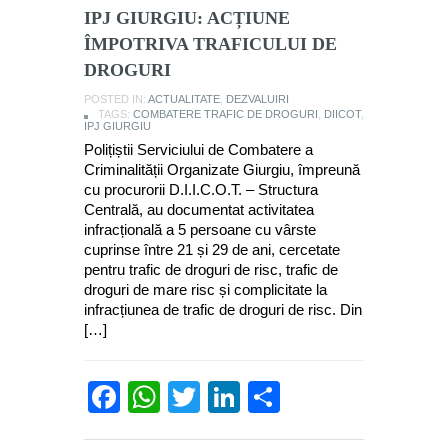
IPJ GIURGIU: ACȚIUNE
ÎMPOTRIVA TRAFICULUI DE
DROGURI
POSTED IN:
ACTUALITATE
,
DEZVALUIRI
TAGS:
COMBATERE TRAFIC DE DROGURI
,
DIICOT
,
IPJ GIURGIU
Polițiștii Serviciului de Combatere a
Criminalității Organizate Giurgiu, împreună
cu procurorii D.I.I.C.O.T. – Structura
Centrală, au documentat activitatea
infracțională a 5 persoane cu vârste
cuprinse între 21 și 29 de ani, cercetate
pentru trafic de droguri de risc, trafic de
droguri de mare risc și complicitate la
infracțiunea de trafic de droguri de risc. Din
[…]
Facebook
WhatsApp
Twitter
LinkedIn
Partajează