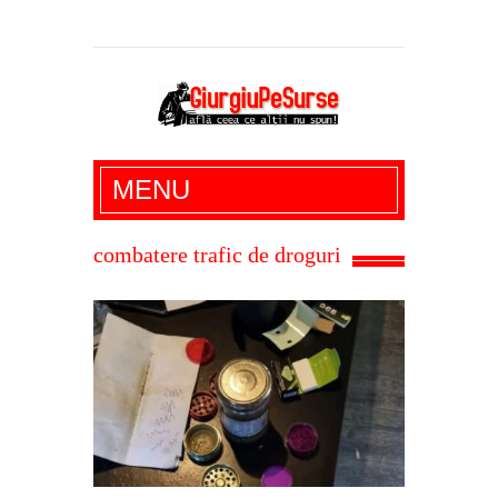
Giurgiu Pe Surse – actualitate giurgiu,
MENU
administratie giurgiu, stiri politice, social
economic, editoriale giurgiu, dezvaluiri,
combatere trafic de droguri
soc, cancan, stiri locale