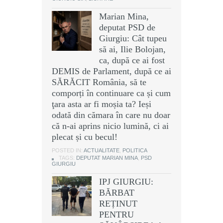
Marian Mina,
deputat PSD de
Giurgiu: Cât tupeu
să ai, Ilie Bolojan,
ca, după ce ai fost
DEMIS de Parlament, după ce ai
SĂRĂCIT România, să te
comporți în continuare ca și cum
ţara asta ar fi moșia ta? Ieși
odată din cămara în care nu doar
că n-ai aprins nicio lumină, ci ai
plecat și cu becul!
POSTED IN:
ACTUALITATE
,
POLITICA
TAGS:
DEPUTAT MARIAN MINA
,
PSD
GIURGIU
IPJ GIURGIU:
BĂRBAT
REȚINUT
PENTRU