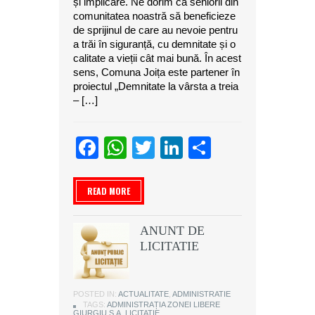
și implicare. Ne dorim ca seniorii din
comunitatea noastră să beneficieze
de sprijinul de care au nevoie pentru
a trăi în siguranță, cu demnitate și o
calitate a vieții cât mai bună. În acest
sens, Comuna Joița este partener în
proiectul „Demnitate la vârsta a treia
– […]
Facebook
WhatsApp
Twitter
LinkedIn
Partajeaz
READ MORE
ANUNT DE
LICITATIE
POSTED IN:
ACTUALITATE
,
ADMINISTRATIE
TAGS:
ADMINISTRAȚIA ZONEI LIBERE
GIURGIU S.A
,
LICITATIE