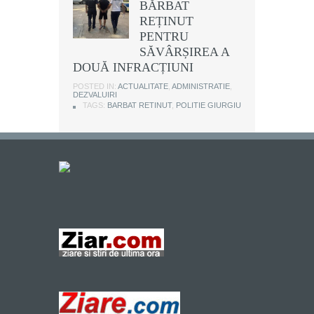
BĂRBAT
REȚINUT
PENTRU
SĂVÂRȘIREA A
DOUĂ INFRACȚIUNI
POSTED IN:
ACTUALITATE
,
ADMINISTRATIE
,
DEZVALUIRI
TAGS:
BARBAT RETINUT
,
POLITIE GIURGIU