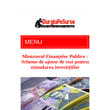
Giurgiu Pe Surse – actualitate giurgiu,
MENU
administratie giurgiu, stiri politice, social
economic, editoriale giurgiu, dezvaluiri,
Ministerul Finanţelor Publice :
Scheme de ajutor de stat pentru
soc, cancan, stiri locale
stimularea investițiilor