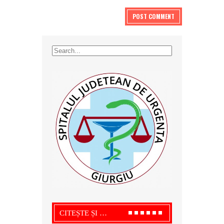
CITEȘTE ȘI …