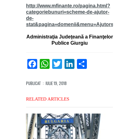
http://www.mfinante.ro/pagina.html?
categoriebunuri=scheme-de-ajutor-
de-
stat&pagina=domenii&menu=Ajutorstat
Administraţia Judeţeană a Finanţelor
Publice Giurgiu
Facebook
WhatsApp
Twitter
LinkedIn
Partajează
PUBLICAT
: IULIE 19, 2018
RELATED ARTICLES