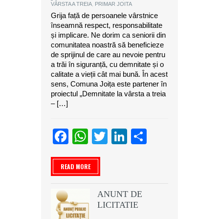
VÂRSTA A TREIA
,
PRIMAR JOITA
Grija față de persoanele vârstnice
înseamnă respect, responsabilitate
și implicare. Ne dorim ca seniorii din
comunitatea noastră să beneficieze
de sprijinul de care au nevoie pentru
a trăi în siguranță, cu demnitate și o
calitate a vieții cât mai bună. În acest
sens, Comuna Joița este partener în
proiectul „Demnitate la vârsta a treia
– […]
Facebook
WhatsApp
Twitter
LinkedIn
Partajeaz
READ MORE
ANUNT DE
LICITATIE