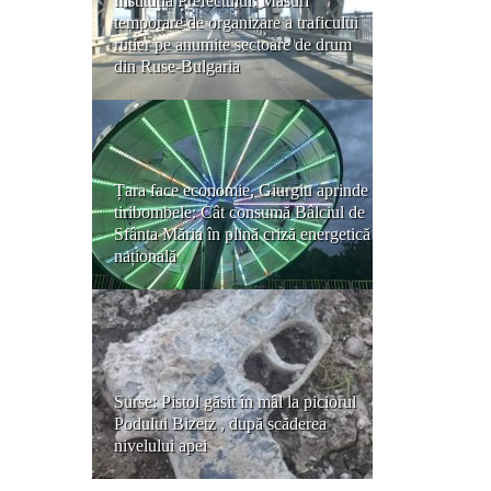
Instituția Prefectului: Măsuri
temporare de organizare a traficului
rutier pe anumite sectoare de drum
din Ruse-Bulgaria
Țara face economie, Giurgiu aprinde
tiribombele: Cât consumă Bâlciul de
Sfânta Măria în plină criză energetică
națională
Surse: Pistol găsit în mâl la piciorul
Podului Bizetz , după scăderea
nivelului apei