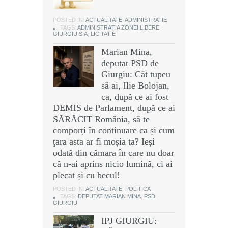
POSTED IN:
ACTUALITATE
,
ADMINISTRATIE
TAGS:
ADMINISTRAȚIA ZONEI LIBERE
GIURGIU S.A
,
LICITATIE
Marian Mina,
deputat PSD de
Giurgiu: Cât tupeu
să ai, Ilie Bolojan,
ca, după ce ai fost
DEMIS de Parlament, după ce ai
SĂRĂCIT România, să te
comporți în continuare ca și cum
ţara asta ar fi moșia ta? Ieși
odată din cămara în care nu doar
că n-ai aprins nicio lumină, ci ai
plecat și cu becul!
POSTED IN:
ACTUALITATE
,
POLITICA
TAGS:
DEPUTAT MARIAN MINA
,
PSD
GIURGIU
IPJ GIURGIU: