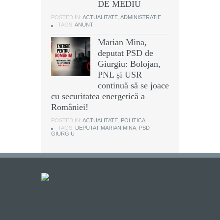
DE MEDIU
POSTED IN:
ACTUALITATE
,
ADMINISTRATIE
TAGS:
ANUNT
Marian Mina,
deputat PSD de
Giurgiu: Bolojan,
PNL și USR
continuă să se joace
cu securitatea energetică a
României!
POSTED IN:
ACTUALITATE
,
POLITICA
TAGS:
DEPUTAT MARIAN MINA
,
PSD
GIURGIU