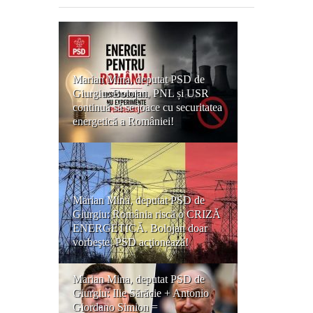
Marian Mina, deputat PSD de
Giurgiu: Bolojan, PNL și USR
continuă să se joace cu securitatea
energetică a României!
Marian Mina, deputat PSD de
Giurgiu: România riscă o CRIZĂ
ENERGETICĂ. Bolojan doar
vorbeşte, PSD acţionează!
Marian Mina, deputat PSD de
Giurgiu: Ilie Sărăcie + Antonio
Giordano Simion =