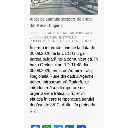
Instituția Prefectului: Măsuri
temporare de organizare a traficului
rutier pe anumite sectoare de drum
din Ruse-Bulgaria
POSTED IN:
ACTUALITATE
,
ADMINISTRATIE
TAGS:
GIURGIU
,
INSTITUTIA
PREFECTULUI
,
RESTRICTII TRAFIC RUSE
În urma informării primite la data de
06.08.2026 de la CCC Giurgiu,
partea bulgară ne-a comunicat că, în
baza Ordinului nr. RD-11-48 din
05.08.2026, emis de Administrația
Regională Ruse din cadrul Agenției
pentru Infrastructură Rutieră, se
introduc măsuri temporare de
organizare a traficului rutier în
situația în care temperatura aerului
depășește 35°C. Astfel, în perioada
[…]