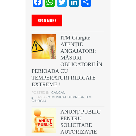
Facebook
WhatsApp
Twitter
LinkedIn
Partajeaz
READ MORE
ITM Giurgiu:
ATENŢIE
ANGAJATORI:
MĂSURI
OBLIGATORII ÎN
PERIOADA CU
TEMPERATURI RIDICATE
EXTREME !
POSTED IN:
CANCAN
TAGS:
COMUNICAT DE PRESA
,
ITM
GIURGIU
ANUNȚ PUBLIC
PENTRU
SOLICITARE
AUTORIZAȚIE