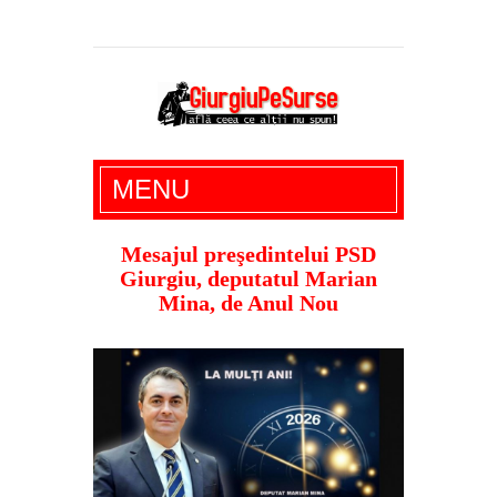
Giurgiu Pe Surse – actualitate giurgiu,
MENU
administratie giurgiu, stiri politice, social
economic, editoriale giurgiu, dezvaluiri,
Mesajul preşedintelui PSD
Giurgiu, deputatul Marian
soc, cancan, stiri locale
Mina, de Anul Nou