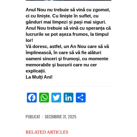
Anul Nou nu trebuie să vină cu zgomot,
ci cu liniște. Cu linişte în suflet, cu
gânduri mai limpezi și pași mai siguri.
Anul Nou trebuie să vină cu speranța că
lucrurile se pot așeza frumos, la timpul
lor!
Vă doresc, astfel, un An Nou care să vă
împlinească, în care să vă fie alături
oameni sinceri şi frumoşi, cu momente
memorabile şi bucurii care nu cer
explicații.
La Mulţi Ani!
Facebook
WhatsApp
Twitter
LinkedIn
Partajează
PUBLICAT
: DECEMBRIE 31, 2025
RELATED ARTICLES