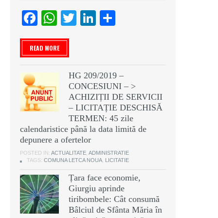
Facebook
WhatsApp
Twitter
LinkedIn
Partajează
READ MORE
HG 209/2019 –
CONCESIUNI – >
ACHIZIȚII DE SERVICII
– LICITAȚIE DESCHISĂ
TERMEN: 45 zile
calendaristice până la data limită de
depunere a ofertelor
POSTED IN:
ACTUALITATE
,
ADMINISTRATIE
TAGS:
COMUNA LETCA NOUA
,
LICITATIE
Țara face economie,
Giurgiu aprinde
tiribombele: Cât consumă
Bâlciul de Sfânta Măria în