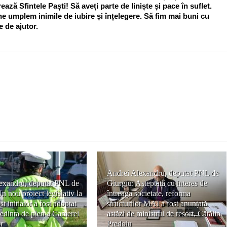
ază Sfintele Paști! Să aveți parte de liniște și pace în suflet.
e umplem inimile de iubire și înțelegere. Să fim mai buni cu
e de ajutor.
Andrei Alexandru, deputat PNL de
exandru, deputat PNL de
Giurgiu: Așteptată cu interes de
n nou proiect legislativ la
întreaga societate, reforma
t inițiator a fost adoptat
structurilor MAI a fost anunțată
 ședința de plen a Camerei
astăzi de ministrul de resort, Cătălin
r
Predoiu