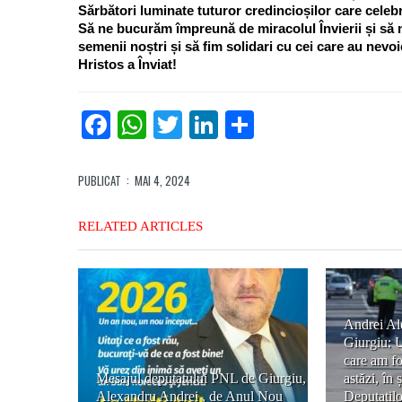
Sărbători luminate tuturor credincioșilor care celebre
Să ne bucurăm împreună de miracolul Învierii și să n
semenii noștri și să fim solidari cu cei care au nevoi
Hristos a Înviat!
Facebook
WhatsApp
Twitter
LinkedIn
Partajează
PUBLICAT
: MAI 4, 2024
RELATED ARTICLES
Andrei Al
Giurgiu: U
care am fos
Mesajul deputatului PNL de Giurgiu,
astăzi, în
Alexandru Andrei , de Anul Nou
Deputațilo