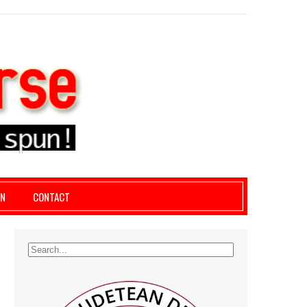
le giurgiu, dezvaluiri, soc, cancan, stiri locale
AN
CONTACT