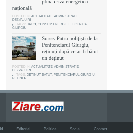
plină criză energetică
națională
POSTED IN:
ACTUALITATE
,
ADMINISTRATIE
,
DEZVALUIRI
TAGS:
BALCI
,
CONSUM ENERGIE ELECTRICA
,
GIURGIU
Surse: Patru polițiști de la
Penitenciarul Giurgiu,
reținuți după ce ar fi bătut
un deținut
POSTED IN:
ACTUALITATE
,
ADMINISTRATIE
,
DEZVALUIRI
TAGS:
DETINUT BATUT
,
PENITENCIARUL GIURGIU
,
RETINERI
ri
Editorial
Politica
Social
Contact