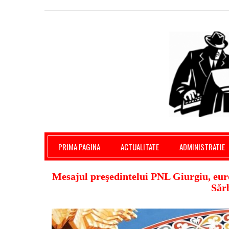
Giurgiu Pe Surse – actualitate giurgiu, admini
PRIMA PAGINA
ACTUALITATE
ADMINISTRATIE
Mesajul preşedintelui PNL Giurgiu, eur
Sărb