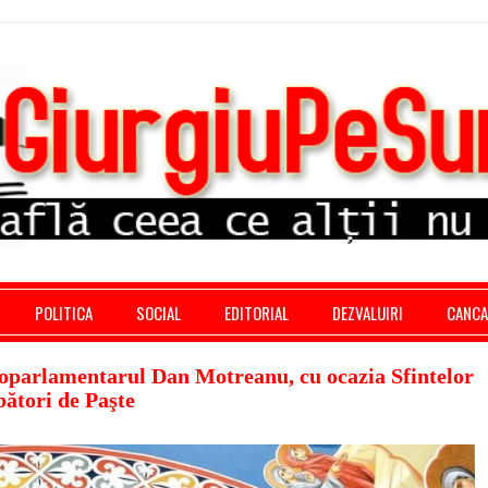
stratie giurgiu, stiri politice, social economic, editoria
POLITICA
SOCIAL
EDITORIAL
DEZVALUIRI
CANC
oparlamentarul Dan Motreanu, cu ocazia Sfintelor
ători de Paşte