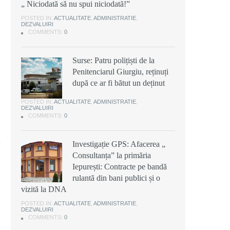
„ Niciodată să nu spui niciodată!”
POSTED IN:
ACTUALITATE
,
ADMINISTRATIE
,
DEZVALUIRI
COMMENTS:
0
Surse: Patru polițiști de la
Penitenciarul Giurgiu, reținuți
după ce ar fi bătut un deținut
POSTED IN:
ACTUALITATE
,
ADMINISTRATIE
,
DEZVALUIRI
COMMENTS:
0
Investigație GPS: Afacerea „
Consultanța” la primăria
Iepurești: Contracte pe bandă
rulantă din bani publici și o
vizită la DNA
POSTED IN:
ACTUALITATE
,
ADMINISTRATIE
,
DEZVALUIRI
COMMENTS:
0