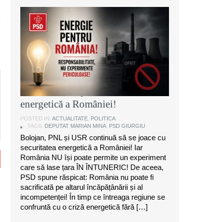
Marian Mina, deputat PSD de
Giurgiu: Bolojan, PNL și USR
continuă să se joace cu securitatea
energetică a României!
POSTED IN:
ACTUALITATE
,
POLITICA
TAGS:
DEPUTAT MARIAN MINA
,
PSD GIURGIU
Bolojan, PNL și USR continuă să se joace cu
securitatea energetică a României! Iar
România NU își poate permite un experiment
care să lase țara ÎN ÎNTUNERIC! De aceea,
PSD spune răspicat: România nu poate fi
sacrificată pe altarul încăpățânării și al
incompetenței! În timp ce întreaga regiune se
confruntă cu o criză energetică fără […]