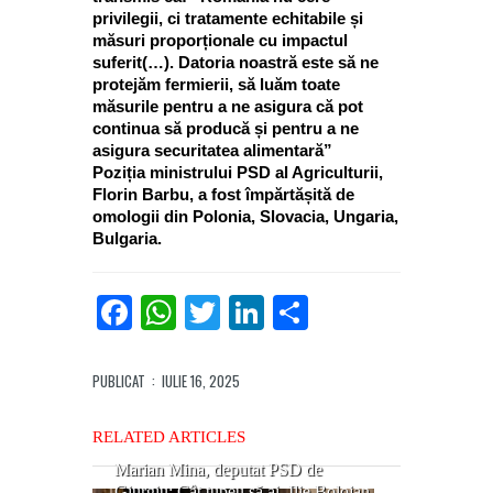
privilegii, ci tratamente echitabile și
măsuri proporționale cu impactul
suferit(…). Datoria noastră este să ne
protejăm fermierii, să luăm toate
măsurile pentru a ne asigura că pot
continua să producă și pentru a ne
asigura securitatea alimentară”
Poziția ministrului PSD al Agriculturii,
Florin Barbu, a fost împărtășită de
omologii din Polonia, Slovacia, Ungaria,
Bulgaria.
Facebook
WhatsApp
Twitter
LinkedIn
Partajează
PUBLICAT
: IULIE 16, 2025
RELATED ARTICLES
Marian Mina, deputat PSD de
Giurgiu: Cât tupeu să ai, Ilie Bolojan,