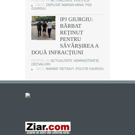
POSTED IN:
ACTUALITATE
,
POLITICA
TAGS:
DEPUTAT MARIAN MINA
,
PSD
GIURGIU
IPJ GIURGIU:
BĂRBAT
REȚINUT
PENTRU
SĂVÂRȘIREA A
DOUĂ INFRACȚIUNI
POSTED IN:
ACTUALITATE
,
ADMINISTRATIE
,
DEZVALUIRI
TAGS:
BARBAT RETINUT
,
POLITIE GIURGIU