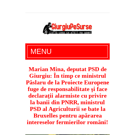
Giurgiu Pe Surse – actualitate giurgiu,
MENU
administratie giurgiu, stiri politice, social
economic, editoriale giurgiu, dezvaluiri,
Marian Mina, deputat PSD de
Giurgiu: În timp ce ministrul
soc, cancan, stiri locale
Pâslaru de la Proiecte Europene
fuge de responsabilitate şi face
declaraţii alarmiste cu privire
la banii din PNRR, ministrul
PSD al Agriculturii se bate la
Bruxelles pentru apărarea
intereselor fermierilor români!