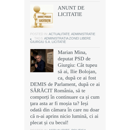
ANUNT DE
LICITATIE
POSTED IN:
ACTUALITATE
,
ADMINISTRATIE
TAGS:
ADMINISTRAȚIA ZONEI LIBERE
GIURGIU S.A
,
LICITATIE
Marian Mina,
deputat PSD de
Giurgiu: Cât tupeu
să ai, Ilie Bolojan,
ca, după ce ai fost
DEMIS de Parlament, după ce ai
SĂRĂCIT România, să te
comporți în continuare ca și cum
ţara asta ar fi moșia ta? Ieși
odată din cămara în care nu doar
că n-ai aprins nicio lumină, ci ai
plecat și cu becul!