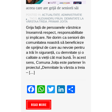
Joița: O comunitate puternică este
aceea care are grijă de seniorii săi
POSTED IN:
ACTUALITATE
,
ADMINISTRATIE
TAGS:
ALEXANDRU PĂUN
,
DEMNITATE LA
VÂRSTA A TREIA
,
PRIMAR JOITA
Grija față de persoanele vârstnice
înseamnă respect, responsabilitate
și implicare. Ne dorim ca seniorii din
comunitatea noastră să beneficieze
de sprijinul de care au nevoie pentru
a trăi în siguranță, cu demnitate și o
calitate a vieții cât mai bună. În acest
sens, Comuna Joița este partener în
proiectul „Demnitate la vârsta a treia
– […]
Facebook
WhatsApp
Twitter
LinkedIn
Partajeaz
READ MORE