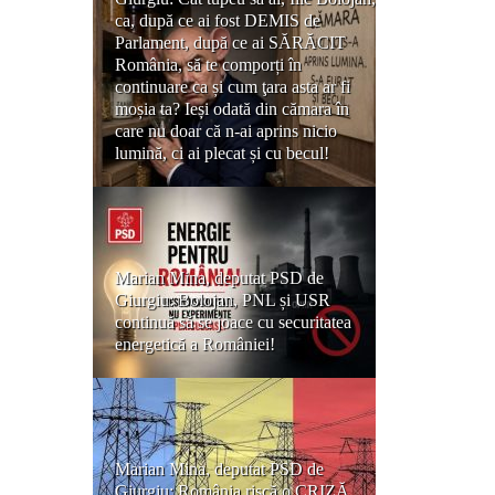
ca, după ce ai fost DEMIS de
Parlament, după ce ai SĂRĂCIT
România, să te comporți în
continuare ca și cum ţara asta ar fi
moșia ta? Ieși odată din cămara în
care nu doar că n-ai aprins nicio
lumină, ci ai plecat și cu becul!
Marian Mina, deputat PSD de
Giurgiu: Bolojan, PNL și USR
continuă să se joace cu securitatea
energetică a României!
Marian Mina, deputat PSD de
Giurgiu: România riscă o CRIZĂ