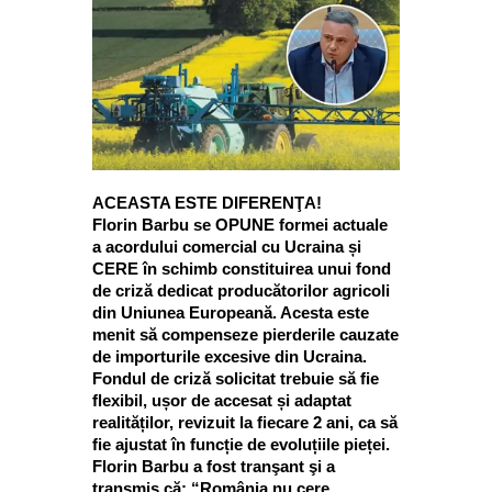
ACEASTA ESTE DIFERENŢA!
Florin Barbu se OPUNE formei actuale
a acordului comercial cu Ucraina și
CERE în schimb constituirea unui fond
de criză dedicat producătorilor agricoli
din Uniunea Europeană. Acesta este
menit să compenseze pierderile cauzate
de importurile excesive din Ucraina.
Fondul de criză solicitat trebuie să fie
flexibil, ușor de accesat și adaptat
realităților, revizuit la fiecare 2 ani, ca să
fie ajustat în funcție de evoluțiile pieței.
Florin Barbu a fost tranşant şi a
transmis că: “România nu cere