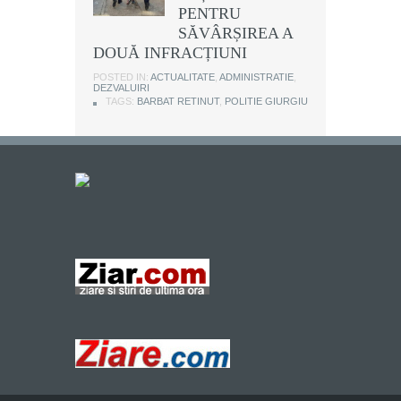
PENTRU
SĂVÂRȘIREA A
DOUĂ INFRACȚIUNI
POSTED IN:
ACTUALITATE
,
ADMINISTRATIE
,
DEZVALUIRI
TAGS:
BARBAT RETINUT
,
POLITIE GIURGIU