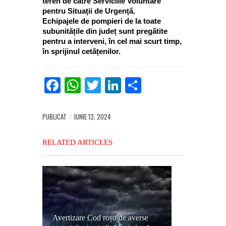
teren de către Serviciile Voluntare
pentru Situații de Urgență.
Echipajele de pompieri de la toate
subunitățile din județ sunt pregătite
pentru a interveni, în cel mai scurt timp,
în sprijinul cetățenilor.
Facebook
WhatsApp
Twitter
LinkedIn
Partajează
PUBLICAT
: IUNIE 13, 2024
RELATED ARTICLES
Avertizare Cod roșu de averse