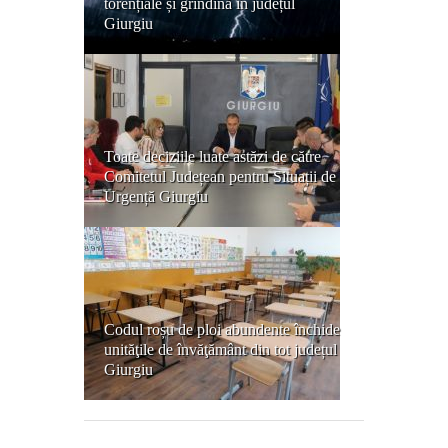
torențiale și grindină în județul
Giurgiu
Toate deciziile luate astăzi de către
Comitetul Județean pentru Situații de
Urgență Giurgiu
Codul roșu de ploi abundente închide
unităţile de învăţământ din tot județul
Giurgiu