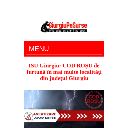
Giurgiu Pe Surse – actualitate giurgiu,
MENU
administratie giurgiu, stiri politice, social
economic, editoriale giurgiu, dezvaluiri,
ISU Giurgiu: COD ROȘU de
furtună în mai multe localităţi
soc, cancan, stiri locale
din judeţul Giurgiu