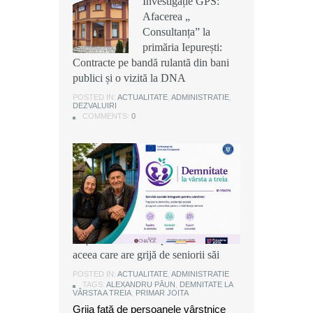
Investigație GPS:
Investigație GPS:
Investigație GPS:
Afacerea „
Afacerea „
Afacerea „
Consultanța” la
Consultanța” la
Consultanța” la
primăria Iepurești:
primăria Iepurești:
primăria Iepurești:
Contracte pe bandă rulantă din bani
Contracte pe bandă rulantă din bani
Contracte pe bandă rulantă din bani
publici și o vizită la DNA
publici și o vizită la DNA
publici și o vizită la DNA
POSTED IN:
POSTED IN:
POSTED IN:
ACTUALITATE
ACTUALITATE
ACTUALITATE
,
,
,
ADMINISTRATIE
ADMINISTRATIE
ADMINISTRATIE
,
,
,
DEZVALUIRI
DEZVALUIRI
DEZVALUIRI
COMMENTS:
COMMENTS:
COMMENTS:
0
0
0
Alexandru Păun, primarul comunei
Joița: O comunitate puternică este
aceea care are grijă de seniorii săi
POSTED IN:
ACTUALITATE
,
ADMINISTRATIE
TAGS:
ALEXANDRU PĂUN
,
DEMNITATE LA
VÂRSTA A TREIA
,
PRIMAR JOITA
Grija față de persoanele vârstnice