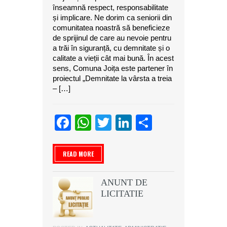
înseamnă respect, responsabilitate
și implicare. Ne dorim ca seniorii din
comunitatea noastră să beneficieze
de sprijinul de care au nevoie pentru
a trăi în siguranță, cu demnitate și o
calitate a vieții cât mai bună. În acest
sens, Comuna Joița este partener în
proiectul „Demnitate la vârsta a treia
– […]
Facebook
WhatsApp
Twitter
LinkedIn
Partajeaz
READ MORE
ANUNT DE
LICITATIE