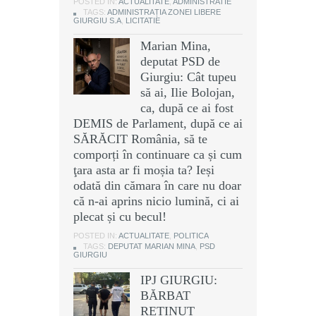
POSTED IN:
ACTUALITATE
,
ADMINISTRATIE
TAGS:
ADMINISTRAȚIA ZONEI LIBERE
GIURGIU S.A
,
LICITATIE
Marian Mina,
deputat PSD de
Giurgiu: Cât tupeu
să ai, Ilie Bolojan,
ca, după ce ai fost
DEMIS de Parlament, după ce ai
SĂRĂCIT România, să te
comporți în continuare ca și cum
ţara asta ar fi moșia ta? Ieși
odată din cămara în care nu doar
că n-ai aprins nicio lumină, ci ai
plecat și cu becul!
POSTED IN:
ACTUALITATE
,
POLITICA
TAGS:
DEPUTAT MARIAN MINA
,
PSD
GIURGIU
IPJ GIURGIU:
BĂRBAT
REȚINUT