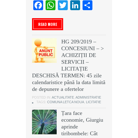
Facebook
WhatsApp
Twitter
LinkedIn
Partajeaz
READ MORE
HG 209/2019 –
CONCESIUNI – >
ACHIZIȚII DE
SERVICII –
LICITAȚIE
DESCHISĂ TERMEN: 45 zile
calendaristice până la data limită
de depunere a ofertelor
POSTED IN:
ACTUALITATE
,
ADMINISTRATIE
TAGS:
COMUNA LETCA NOUA
,
LICITATIE
Țara face
economie, Giurgiu
aprinde
tiribombele: Cât