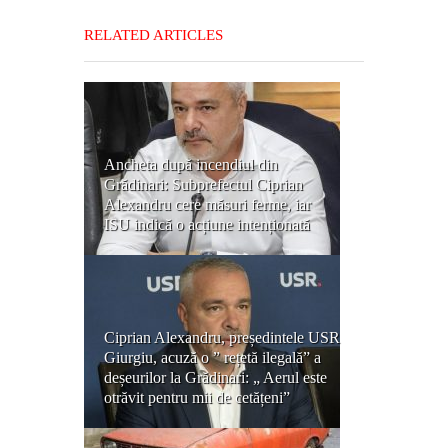
RELATED ARTICLES
Ancheta după incendiul din
Grădinari: Subprefectul Ciprian
Alexandru cere măsuri ferme, iar
ISU indică o acțiune intenționată
Ciprian Alexandru, președintele USR
Giurgiu, acuză o ” rețetă ilegală” a
deșeurilor la Grădinari: „ Aerul este
otrăvit pentru mii de cetățeni”