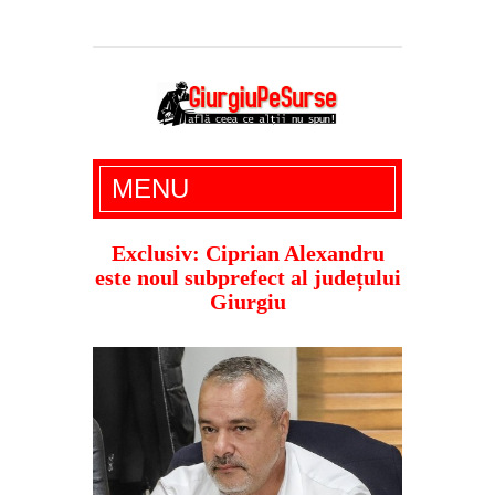
Giurgiu Pe Surse – actualitate giurgiu,
MENU
administratie giurgiu, stiri politice, social
economic, editoriale giurgiu, dezvaluiri,
Exclusiv: Ciprian Alexandru
este noul subprefect al județului
soc, cancan, stiri locale
Giurgiu