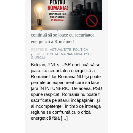
Marian Mina, deputat PSD de
Giurgiu: Bolojan, PNL și USR
continuă să se joace cu securitatea
energetică a României!
POSTED IN:
ACTUALITATE
,
POLITICA
TAGS:
DEPUTAT MARIAN MINA
,
PSD
GIURGIU
Bolojan, PNL și USR continuă să se
joace cu securitatea energetică a
României! Iar România NU își poate
permite un experiment care să lase
țara ÎN ÎNTUNERIC! De aceea, PSD
spune răspicat: România nu poate fi
sacrificată pe altarul încăpățânării și
al incompetenței! În timp ce întreaga
regiune se confruntă cu o criză
energetică fără […]