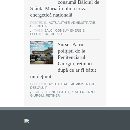
consumă Bâlciul de
Sfânta Măria în plină criză
energetică națională
POSTED IN:
ACTUALITATE
,
ADMINISTRATIE
,
DEZVALUIRI
TAGS:
BALCI
,
CONSUM ENERGIE
ELECTRICA
,
GIURGIU
Surse: Patru
polițiști de la
Penitenciarul
Giurgiu, reținuți
după ce ar fi bătut
un deținut
POSTED IN:
ACTUALITATE
,
ADMINISTRATIE
,
DEZVALUIRI
TAGS:
DETINUT BATUT
,
PENITENCIARUL
GIURGIU
,
RETINERI