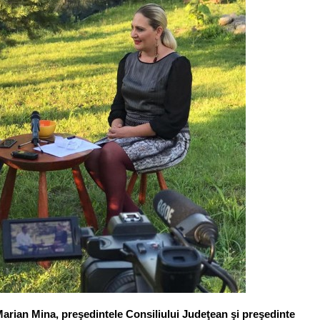
Marian Mina, preşedintele Consiliului Judeţean şi preşedinte