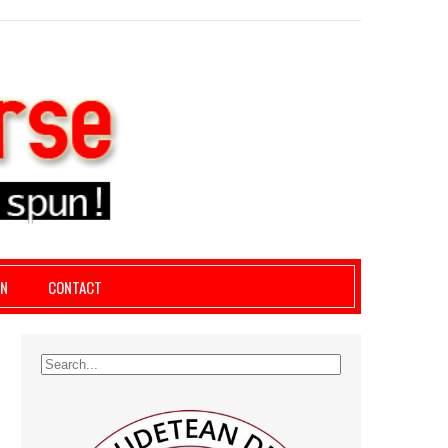
le giurgiu, dezvaluiri, soc, cancan, stiri locale
AN
CONTACT