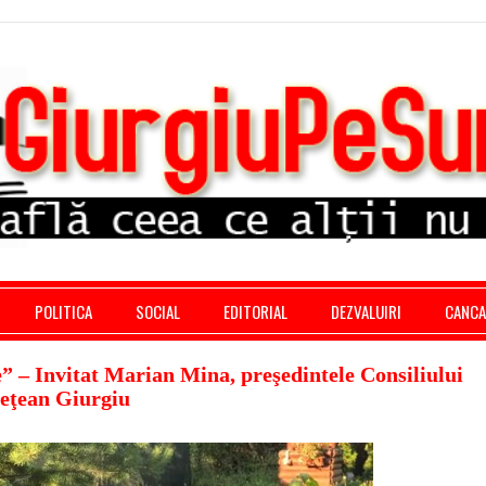
stratie giurgiu, stiri politice, social economic, editoria
POLITICA
SOCIAL
EDITORIAL
DEZVALUIRI
CANC
 – Invitat Marian Mina, preşedintele Consiliului
eţean Giurgiu