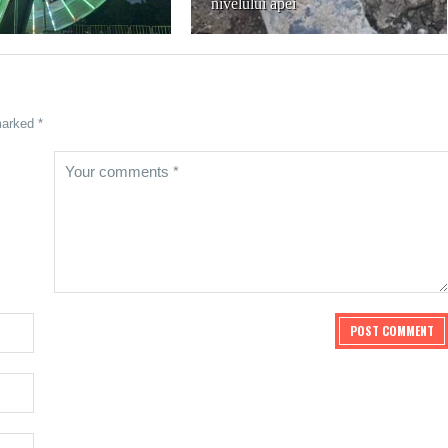
nivelului apei
marked *