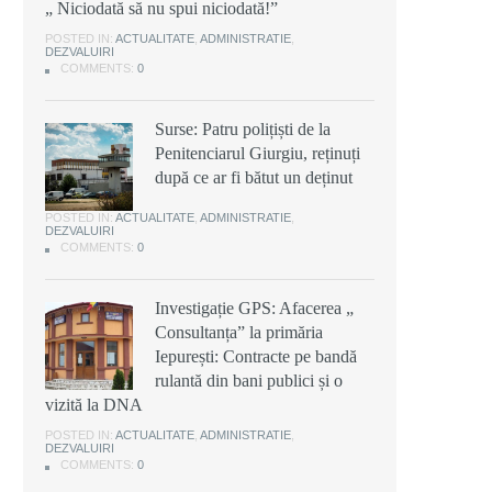
„ Niciodată să nu spui niciodată!”
POSTED IN:
ACTUALITATE
,
ADMINISTRATIE
,
DEZVALUIRI
COMMENTS:
0
Surse: Patru polițiști de la
Penitenciarul Giurgiu, reținuți
după ce ar fi bătut un deținut
POSTED IN:
ACTUALITATE
,
ADMINISTRATIE
,
DEZVALUIRI
COMMENTS:
0
Investigație GPS: Afacerea „
Consultanța” la primăria
Iepurești: Contracte pe bandă
rulantă din bani publici și o
vizită la DNA
POSTED IN:
ACTUALITATE
,
ADMINISTRATIE
,
DEZVALUIRI
COMMENTS:
0