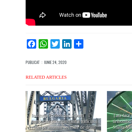
Facebook
WhatsApp
Twitter
LinkedIn
Partajează
PUBLICAT
: IUNIE 24, 2020
RELATED ARTICLES
Instituția Prefectului: Măsuri
Țara face
temporare de organizare a traficului
tiribombe
rutier pe anumite sectoare de drum
Sfânta Măr