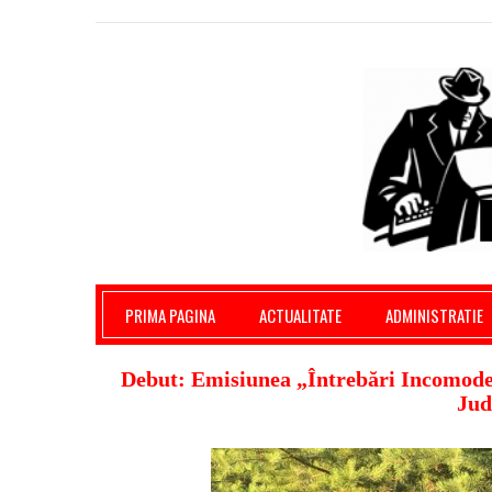
Giurgiu Pe Surse – actualitate giurgiu, admini
PRIMA PAGINA
ACTUALITATE
ADMINISTRATIE
Debut: Emisiunea „Întrebări Incomode”
Jud