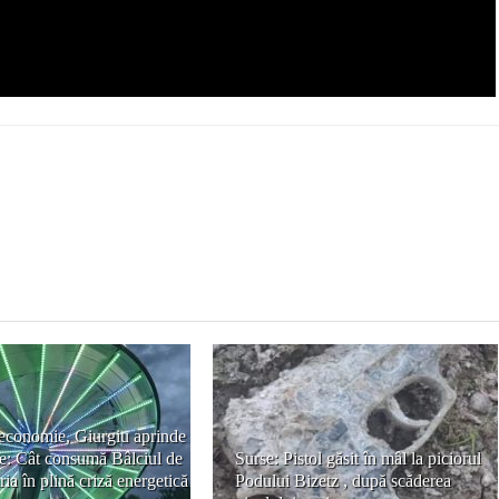
 economie, Giurgiu aprinde
le: Cât consumă Bâlciul de
Surse: Pistol găsit în mâl la piciorul
ia în plină criză energetică
Podului Bizetz , după scăderea