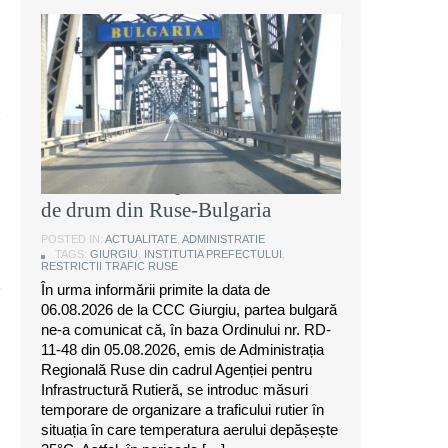
Instituția Prefectului: Măsuri
temporare de organizare a
traficului rutier pe anumite sectoare
de drum din Ruse-Bulgaria
POSTED IN:
ACTUALITATE
,
ADMINISTRATIE
TAGS:
GIURGIU
,
INSTITUTIA PREFECTULUI
,
RESTRICTII TRAFIC RUSE
În urma informării primite la data de
06.08.2026 de la CCC Giurgiu, partea bulgară
ne-a comunicat că, în baza Ordinului nr. RD-
11-48 din 05.08.2026, emis de Administrația
Regională Ruse din cadrul Agenției pentru
Infrastructură Rutieră, se introduc măsuri
temporare de organizare a traficului rutier în
situația în care temperatura aerului depășește