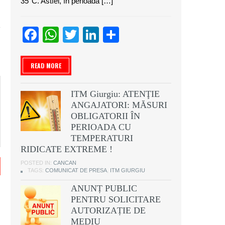
35°C. Astfel, în perioada […]
Facebook
WhatsApp
Twitter
LinkedIn
Partajează
READ MORE
ITM Giurgiu: ATENŢIE
ANGAJATORI: MĂSURI
OBLIGATORII ÎN
PERIOADA CU
TEMPERATURI
RIDICATE EXTREME !
POSTED IN:
CANCAN
TAGS:
COMUNICAT DE PRESA
,
ITM GIURGIU
ANUNȚ PUBLIC
PENTRU SOLICITARE
AUTORIZAȚIE DE
MEDIU