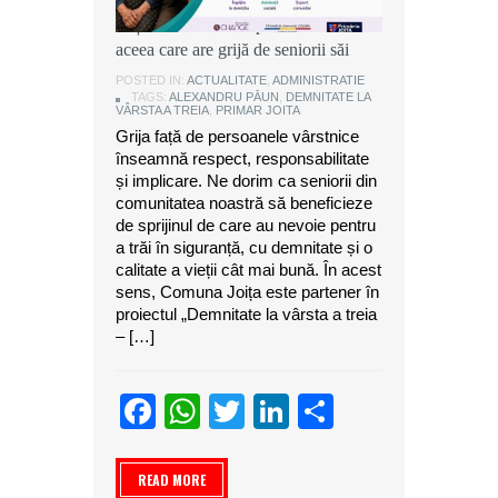
Alexandru Păun, primarul comunei
Joița: O comunitate puternică este
aceea care are grijă de seniorii săi
POSTED IN:
ACTUALITATE
,
ADMINISTRATIE
TAGS:
ALEXANDRU PĂUN
,
DEMNITATE LA
VÂRSTA A TREIA
,
PRIMAR JOITA
Grija față de persoanele vârstnice
înseamnă respect, responsabilitate
și implicare. Ne dorim ca seniorii din
comunitatea noastră să beneficieze
de sprijinul de care au nevoie pentru
a trăi în siguranță, cu demnitate și o
calitate a vieții cât mai bună. În acest
sens, Comuna Joița este partener în
proiectul „Demnitate la vârsta a treia
– […]
Facebook
WhatsApp
Twitter
LinkedIn
Partajeaz
READ MORE