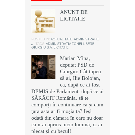
ANUNT DE
LICITATIE
POSTED IN:
ACTUALITATE
,
ADMINISTRATIE
TAGS:
ADMINISTRAȚIA ZONEI LIBERE
GIURGIU S.A
,
LICITATIE
Marian Mina,
deputat PSD de
Giurgiu: Cât tupeu
să ai, Ilie Bolojan,
ca, după ce ai fost
DEMIS de Parlament, după ce ai
SĂRĂCIT România, să te
comporți în continuare ca și cum
ţara asta ar fi moșia ta? Ieși
odată din cămara în care nu doar
că n-ai aprins nicio lumină, ci ai
plecat și cu becul!