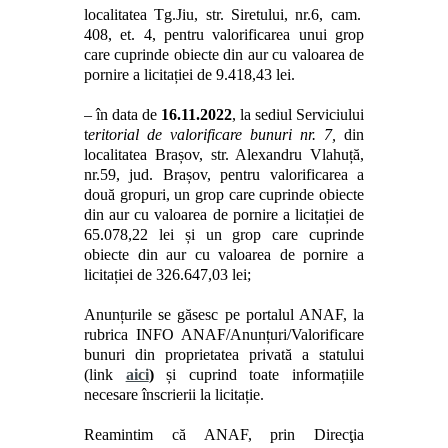
localitatea
Tg.Jiu
, str.
Siretului,
nr.
6
,
cam.
408
,
et. 4
,
pentru valorificarea unui grop
care cuprinde obiecte din aur
cu
valoare
a
de
pornire a licitației de
9.418,43
lei
.
– în data de
16.11.2022
, la sediul Serviciului
t
eritorial de valorificare bunuri nr. 7,
din
localitatea Brașov, str. Alexandru Vlahuță,
nr.59, jud. Brașov, pentru valorificarea a
două gropuri, un grop care cuprinde obiecte
din aur cu valoarea de pornire a licitației de
65.078,22 lei și un grop care cuprinde
obiecte din aur cu valoarea de pornire a
licitației de 326.647,03 lei;
Anunțurile se găsesc pe portalul ANAF, la
rubrica INFO ANAF/Anunțuri/Valorificare
bunuri din proprietatea privată a statului
(link
aici
)
și cuprind toate informațiile
necesare înscrierii la licitație.
Reamintim că ANAF, prin
Direcţi
a