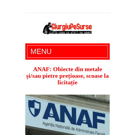
Giurgiu Pe Surse – actualitate giurgiu,
MENU
administratie giurgiu, stiri politice, social
economic, editoriale giurgiu, dezvaluiri,
ANAF: Obiecte din metale
și/sau pietre prețioase, scoase la
soc, cancan, stiri locale
licitație