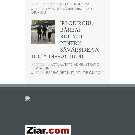
POSTED IN:
ACTUALITATE
,
POLITICA
TAGS:
DEPUTAT MARIAN MINA
,
PSD
GIURGIU
IPJ GIURGIU:
BĂRBAT
REȚINUT
PENTRU
SĂVÂRȘIREA A
DOUĂ INFRACȚIUNI
POSTED IN:
ACTUALITATE
,
ADMINISTRATIE
,
DEZVALUIRI
TAGS:
BARBAT RETINUT
,
POLITIE GIURGIU