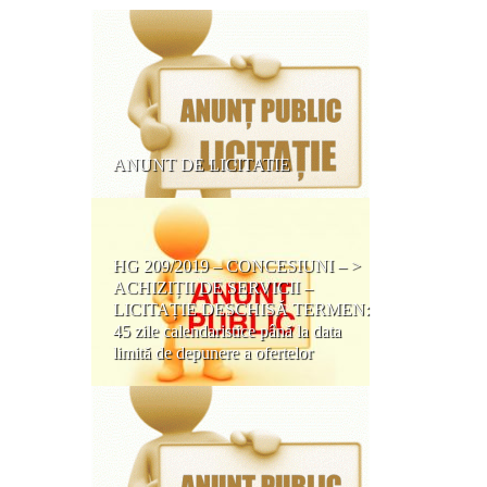
ANUNT DE LICITATIE
HG 209/2019 – CONCESIUNI – >
ACHIZIȚII DE SERVICII –
LICITAȚIE DESCHISĂ TERMEN:
45 zile calendaristice până la data
limită de depunere a ofertelor