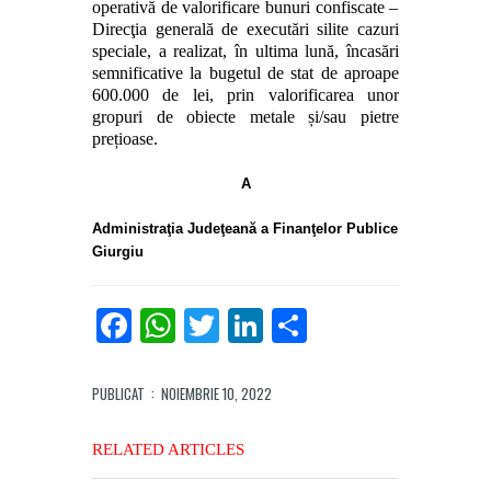
operativ
ă
de valorificare bunuri confiscate –
Direcţia generală de executări silite cazuri
speciale, a realizat
, în ultima lună,
încasări
semnificative la bugetul de stat
de aproape
600.000
de lei, prin valorificarea
unor
gr
o
p
uri
de obiecte metale și/sau pietre
prețioase
.
A
Administraţia Judeţeană a Finanţelor Publice
Giurgiu
Facebook
WhatsApp
Twitter
LinkedIn
Partajează
PUBLICAT
: NOIEMBRIE 10, 2022
RELATED ARTICLES