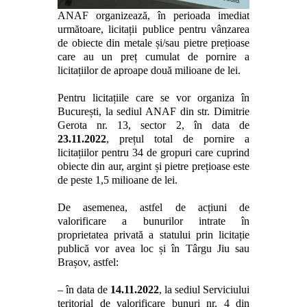
ANAF organizează, în perioada imediat
următoare, licitații publice pentru vânzarea
de obiecte din metale și/sau pietre prețioase
care au un preț cumulat de pornire a
licitațiilor de aproape două milioane de lei.
Pentru licitațiile care se vor organiza în
București, la sediul ANAF din str. Dimitrie
Gerota nr. 13, sector 2, î
n data de
23.11.2022
, prețul total de pornire a
licitațiilor pentru 34 de gropuri care cuprind
obiecte din aur, argint și pietre prețioase este
de peste 1,5 milioane de lei.
De asemenea, astfel de acțiuni de
valorificare a bunurilor intrate în
proprietatea privată a statului prin licitație
publică vor avea loc și în Târgu Jiu sau
Brașov, astfel:
–
în data de
14
.
11
.202
2
,
l
a sediul
Serviciului
teritorial de valorificare bunuri nr. 4
din