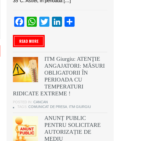
35°C. Astfel, în perioada […]
Facebook
WhatsApp
Twitter
LinkedIn
Partajează
READ MORE
ITM Giurgiu: ATENŢIE
ANGAJATORI: MĂSURI
OBLIGATORII ÎN
PERIOADA CU
TEMPERATURI
RIDICATE EXTREME !
POSTED IN:
CANCAN
TAGS:
COMUNICAT DE PRESA
,
ITM GIURGIU
ANUNȚ PUBLIC
PENTRU SOLICITARE
AUTORIZAȚIE DE
MEDIU