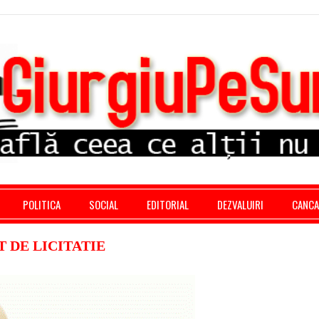
stratie giurgiu, stiri politice, social economic, editoria
POLITICA
SOCIAL
EDITORIAL
DEZVALUIRI
CANC
 DE LICITATIE