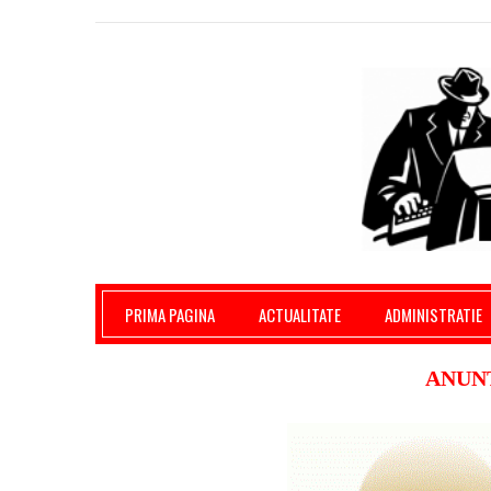
Giurgiu Pe Surse – actualitate giurgiu, admini
PRIMA PAGINA
ACTUALITATE
ADMINISTRATIE
ANUNT