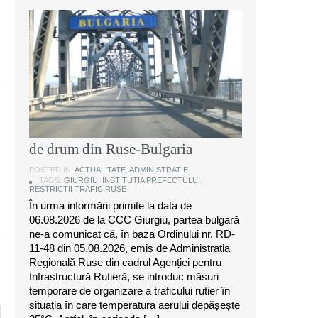
Instituția Prefectului: Măsuri
temporare de organizare a
traficului rutier pe anumite sectoare
de drum din Ruse-Bulgaria
POSTED IN:
ACTUALITATE
,
ADMINISTRATIE
TAGS:
GIURGIU
,
INSTITUTIA PREFECTULUI
,
RESTRICTII TRAFIC RUSE
În urma informării primite la data de
06.08.2026 de la CCC Giurgiu, partea bulgară
ne-a comunicat că, în baza Ordinului nr. RD-
11-48 din 05.08.2026, emis de Administrația
Regională Ruse din cadrul Agenției pentru
Infrastructură Rutieră, se introduc măsuri
temporare de organizare a traficului rutier în
situația în care temperatura aerului depășește