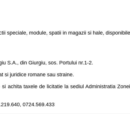
ctii speciale, module, spatii in magazii si hale, disponibil
iu S.A., din Giurgiu, sos. Portului nr.1-2.
cat si juridice romane sau straine.
e si achita taxele de licitatie la sediul Administratia Zone
46.219.640, 0724.569.433