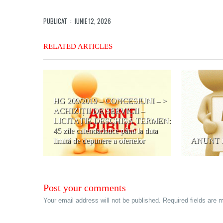
PUBLICAT
: IUNIE 12, 2026
RELATED ARTICLES
HG 209/2019 – CONCESIUNI – >
ACHIZIȚII DE SERVICII –
LICITAȚIE DESCHISĂ TERMEN:
45 zile calendaristice până la data
limită de depunere a ofertelor
ANUNT D
Post your comments
Your email address will not be published. Required fields are 