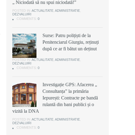
„ Niciodată să nu spui niciodată!”
POSTED IN:
ACTUALITATE
,
ADMINISTRATIE
,
DEZVALUIRI
COMMENTS:
0
e
Surse: Patru polițiști de la
Penitenciarul Giurgiu, reținuți
după ce ar fi bătut un deținut
POSTED IN:
ACTUALITATE
,
ADMINISTRATIE
,
DEZVALUIRI
COMMENTS:
0
Investigație GPS: Afacerea „
i
Consultanța” la primăria
Iepurești: Contracte pe bandă
rulantă din bani publici și o
vizită la DNA
POSTED IN:
ACTUALITATE
,
ADMINISTRATIE
,
DEZVALUIRI
COMMENTS:
0