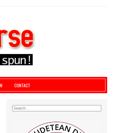
le giurgiu, dezvaluiri, soc, cancan, stiri locale
AN
CONTACT