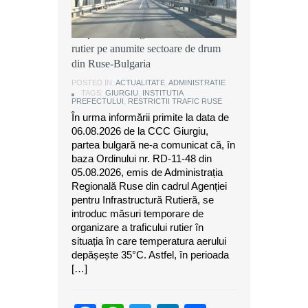
Instituția Prefectului: Măsuri
temporare de organizare a traficului
rutier pe anumite sectoare de drum
din Ruse-Bulgaria
POSTED IN:
ACTUALITATE
,
ADMINISTRATIE
TAGS:
GIURGIU
,
INSTITUTIA
PREFECTULUI
,
RESTRICTII TRAFIC RUSE
În urma informării primite la data de
06.08.2026 de la CCC Giurgiu,
partea bulgară ne-a comunicat că, în
baza Ordinului nr. RD-11-48 din
05.08.2026, emis de Administrația
Regională Ruse din cadrul Agenției
pentru Infrastructură Rutieră, se
introduc măsuri temporare de
organizare a traficului rutier în
situația în care temperatura aerului
depășește 35°C. Astfel, în perioada
[…]