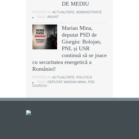
DE MEDIU
POSTED IN:
ACTUALITATE
,
ADMINISTRATIE
TAGS:
ANUNT
Marian Mina,
deputat PSD de
Giurgiu: Bolojan,
PNL și USR
continuă să se joace
cu securitatea energetică a
României!
POSTED IN:
ACTUALITATE
,
POLITICA
TAGS:
DEPUTAT MARIAN MINA
,
PSD
GIURGIU