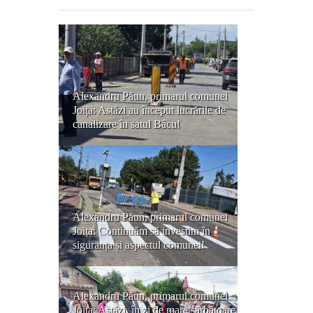
Alexandru Păun, primarul comunei
Joița: Astăzi au început lucrările de
canalizare în satul Bâcu!
Alexandru Păun, primarul comunei
Joița: Continuăm să investim în
siguranța și aspectul comunei!
Alexandru Păun, primarul comunei
Joița: Astăzi, în zi de mare sărbătoare