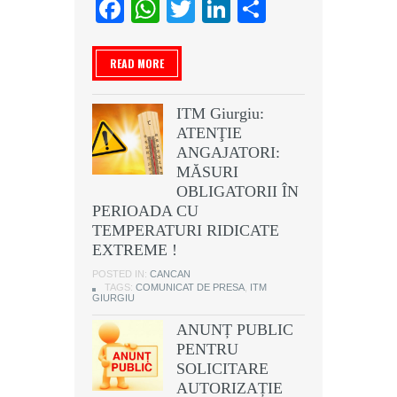
Facebook
WhatsApp
Twitter
LinkedIn
Partajeaz
READ MORE
ITM Giurgiu:
ATENŢIE
ANGAJATORI:
MĂSURI
OBLIGATORII ÎN
PERIOADA CU
TEMPERATURI RIDICATE
EXTREME !
POSTED IN:
CANCAN
TAGS:
COMUNICAT DE PRESA
,
ITM
GIURGIU
ANUNȚ PUBLIC
PENTRU
SOLICITARE
AUTORIZAȚIE