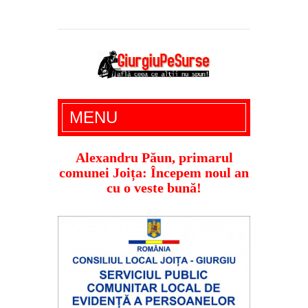
Giurgiu Pe Surse – actualitate giurgiu,
MENU
administratie giurgiu, stiri politice, social
economic, editoriale giurgiu, dezvaluiri,
Alexandru Păun, primarul
comunei Joița: Începem noul an
soc, cancan, stiri locale
cu o veste bună!