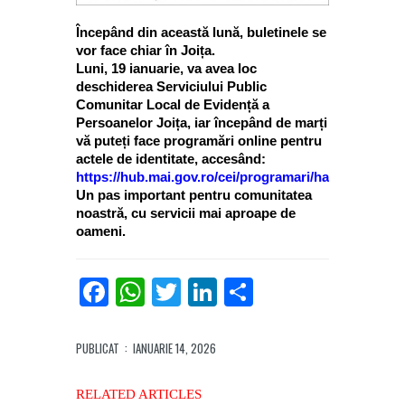
Începând din această lună, buletinele se
vor face chiar în Joița.
Luni, 19 ianuarie, va avea loc
deschiderea Serviciului Public
Comunitar Local de Evidență a
Persoanelor Joița, iar începând de marți
vă puteți face programări online pentru
actele de identitate, accesând:
https://hub.mai.gov.ro/cei/programari/harta
Un pas important pentru comunitatea
noastră, cu servicii mai aproape de
oameni.
Facebook
WhatsApp
Twitter
LinkedIn
Partajează
PUBLICAT
: IANUARIE 14, 2026
RELATED ARTICLES