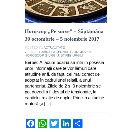
Horoscop „Pe surse” – Săptămâna
30 octombrie – 5 noiembrie 2017
POSTED IN:
ACTUALITATE
TAGS:
GABRIELA CERNAT
,
GIURGIUVENII
,
HOROSCOP GIURGIU
,
STIRIGIURGIU
Berbec Ai acum ocazia să intri în posesia
unor informații care te vor lămuri care
atitudine ar fi, de fapt, cel mai corect de
adoptat în cadrul unei relații, a unui
parteneriat. Zilele de 2 și 3 noiembrie se
pot dovedi a fi destul de tensionate, la
capitolul relație de cuplu. Printr-o atitudine
matură și […]
Facebook
WhatsApp
Twitter
LinkedIn
Partajează