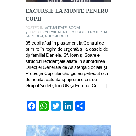
EXCURSIE LA MUNTE PENTRU
COPII
POSTED IN:
ACTUALITATE
,
SOCIAL
TAGS:
EXCURSIE MUNTE
,
GIURGIU
,
PROTECTIA
COPILULUI
,
STIRIGIURGIU
35 copii aflaţi în plasament la Centrul de
primire în regim de urgenţă şi la casele de
tip familial Daniela, Sf. Ioan şi Soarele,
structuri rezidenţiale aflate în subordinea
Direcţiei Generale de Asistenţă Socială şi
Protecţia Copilului Giurgiu au petrecut o zi
de neuitat datorită sprijinului oferit de
Grupul Sufletişti în UK şi Europa. Cei […]
Facebook
WhatsApp
Twitter
LinkedIn
Partajează