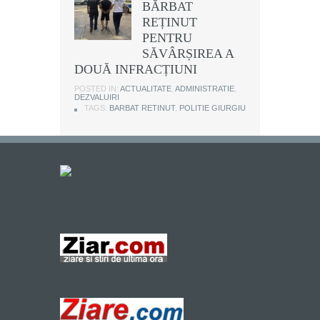
BĂRBAT
REȚINUT
PENTRU
SĂVÂRȘIREA A
DOUĂ INFRACȚIUNI
POSTED IN:
ACTUALITATE
,
ADMINISTRATIE
,
DEZVALUIRI
TAGS:
BARBAT RETINUT
,
POLITIE GIURGIU