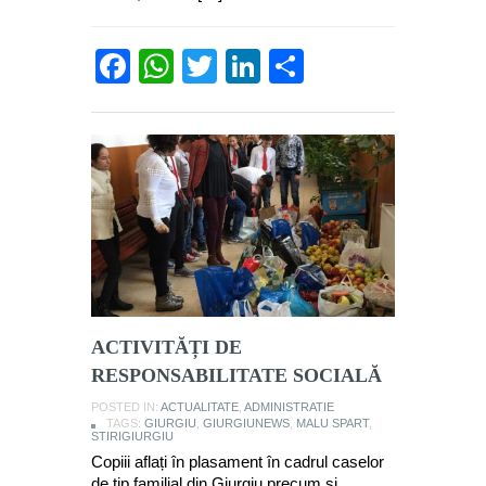
Facebook
WhatsApp
Twitter
LinkedIn
Partajează
ACTIVITĂȚI DE
RESPONSABILITATE SOCIALĂ
POSTED IN:
ACTUALITATE
,
ADMINISTRATIE
TAGS:
GIURGIU
,
GIURGIUNEWS
,
MALU SPART
,
STIRIGIURGIU
Copiii aflați în plasament în cadrul caselor
de tip familial din Giurgiu precum și