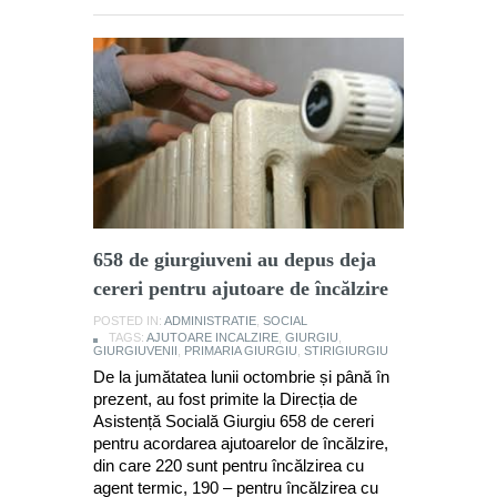
658 de giurgiuveni au depus deja
cereri pentru ajutoare de încălzire
POSTED IN:
ADMINISTRATIE
,
SOCIAL
TAGS:
AJUTOARE INCALZIRE
,
GIURGIU
,
GIURGIUVENII
,
PRIMARIA GIURGIU
,
STIRIGIURGIU
De la jumătatea lunii octombrie și până în
prezent, au fost primite la Direcția de
Asistență Socială Giurgiu 658 de cereri
pentru acordarea ajutoarelor de încălzire,
din care 220 sunt pentru încălzirea cu
agent termic, 190 – pentru încălzirea cu