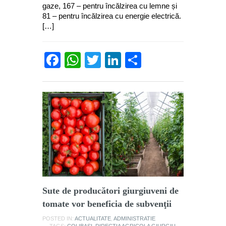
gaze, 167 – pentru încălzirea cu lemne și
81 – pentru încălzirea cu energie electrică.
[…]
Facebook
WhatsApp
Twitter
LinkedIn
Partajează
Sute de producători giurgiuveni de
tomate vor beneficia de subvenţii
POSTED IN:
ACTUALITATE
,
ADMINISTRATIE
TAGS:
COLIBASI
,
DIRECTIA AGRICOLA GIURGIU
,