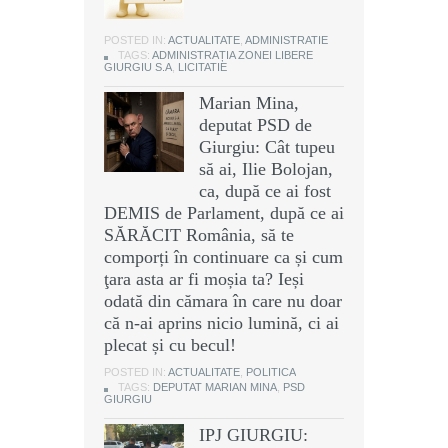
POSTED IN:
ACTUALITATE
,
ADMINISTRATIE
TAGS:
ADMINISTRAȚIA ZONEI LIBERE
GIURGIU S.A
,
LICITATIE
Marian Mina,
deputat PSD de
Giurgiu: Cât tupeu
să ai, Ilie Bolojan,
ca, după ce ai fost
DEMIS de Parlament, după ce ai
SĂRĂCIT România, să te
comporți în continuare ca și cum
ţara asta ar fi moșia ta? Ieși
odată din cămara în care nu doar
că n-ai aprins nicio lumină, ci ai
plecat și cu becul!
POSTED IN:
ACTUALITATE
,
POLITICA
TAGS:
DEPUTAT MARIAN MINA
,
PSD
GIURGIU
IPJ GIURGIU: