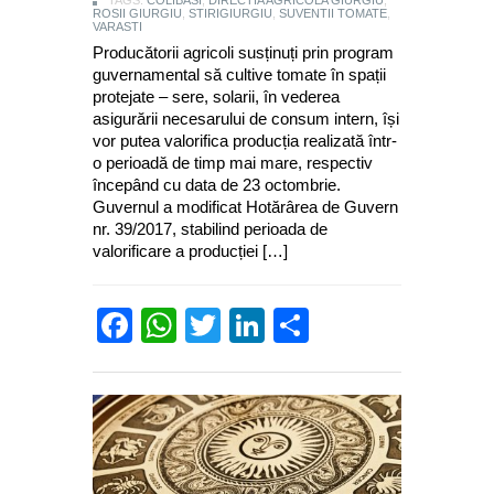
ROSII GIURGIU
,
STIRIGIURGIU
,
SUVENTII TOMATE
,
VARASTI
Producătorii agricoli susținuți prin program
guvernamental să cultive tomate în spații
protejate – sere, solarii, în vederea
asigurării necesarului de consum intern, își
vor putea valorifica producția realizată într-
o perioadă de timp mai mare, respectiv
începând cu data de 23 octombrie.
Guvernul a modificat Hotărârea de Guvern
nr. 39/2017, stabilind perioada de
valorificare a producției […]
Facebook
WhatsApp
Twitter
LinkedIn
Partajează