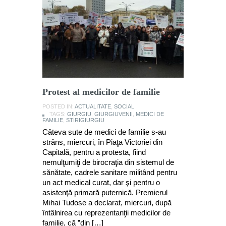
Protest al medicilor de familie
POSTED IN:
ACTUALITATE
,
SOCIAL
TAGS:
GIURGIU
,
GIURGIUVENII
,
MEDICI DE
FAMILIE
,
STIRIGIURGIU
Câteva sute de medici de familie s-au
strâns, miercuri, în Piaţa Victoriei din
Capitală, pentru a protesta, fiind
nemulţumiţi de birocraţia din sistemul de
sănătate, cadrele sanitare militând pentru
un act medical curat, dar şi pentru o
asistenţă primară puternică. Premierul
Mihai Tudose a declarat, miercuri, după
întâlnirea cu reprezentanţii medicilor de
familie, că ”din […]