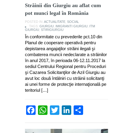
Străinii din Giurgiu au aflat cum
pot munci legal în România
POSTED IN:
ACTUALITATE
,
SOCIAL
TAGS:
GIURGIU
,
IMIGRANTI GIURGIU
,
ITM
GIURGIU
,
STIRIGIURGIU
În conformitate cu prevederile pct.10 din
Planul de cooperare operativă pentru
depistarea angajaţilor străini ilegali şi
combaterea muncii nedeclarate a străinilor
în anul 2017, în perioada 06-12.11.2017 la
sediul Centrului Regional pentru Proceduri
şi Cazarea Solicitanţilor de Azil Giurgiu au
avut loc două întâlniri cu străinii solicitanţi
ai unei forme de protecţie internaţională pe
teritoriul […]
Facebook
WhatsApp
Twitter
LinkedIn
Partajează