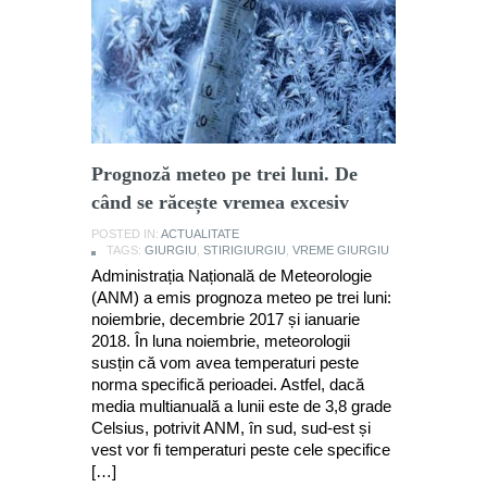
Prognoză meteo pe trei luni. De
când se răcește vremea excesiv
POSTED IN:
ACTUALITATE
TAGS:
GIURGIU
,
STIRIGIURGIU
,
VREME GIURGIU
Administrația Națională de Meteorologie
(ANM) a emis prognoza meteo pe trei luni:
noiembrie, decembrie 2017 și ianuarie
2018. În luna noiembrie, meteorologii
susțin că vom avea temperaturi peste
norma specifică perioadei. Astfel, dacă
media multianuală a lunii este de 3,8 grade
Celsius, potrivit ANM, în sud, sud-est și
vest vor fi temperaturi peste cele specifice
[…]