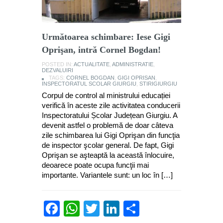
Următoarea schimbare: Iese Gigi
Oprişan, intră Cornel Bogdan!
POSTED IN:
ACTUALITATE
,
ADMINISTRATIE
,
DEZVALUIRI
TAGS:
CORNEL BOGDAN
,
GIGI OPRISAN
,
INSPECTORATUL SCOLAR GIURGIU
,
STIRIGIURGIU
Corpul de control al ministrului educației
verifică în aceste zile activitatea conducerii
Inspectoratului Școlar Județean Giurgiu. A
devenit astfel o problemă de doar câteva
zile schimbarea lui Gigi Oprişan din funcţia
de inspector şcolar general. De fapt, Gigi
Oprişan se aşteaptă la această înlocuire,
deoarece poate ocupa funcţii mai
importante. Variantele sunt: un loc în […]
Facebook
WhatsApp
Twitter
LinkedIn
Partajează