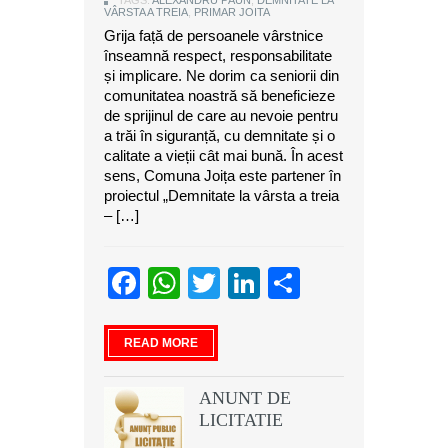
TAGS:
ALEXANDRU PĂUN
,
DEMNITATE LA
VÂRSTA A TREIA
,
PRIMAR JOITA
Grija față de persoanele vârstnice
înseamnă respect, responsabilitate
și implicare. Ne dorim ca seniorii din
comunitatea noastră să beneficieze
de sprijinul de care au nevoie pentru
a trăi în siguranță, cu demnitate și o
calitate a vieții cât mai bună. În acest
sens, Comuna Joița este partener în
proiectul „Demnitate la vârsta a treia
– […]
Facebook
WhatsApp
Twitter
LinkedIn
Partajeaz
READ MORE
ANUNT DE
LICITATIE