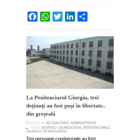
Facebook
WhatsApp
Twitter
LinkedIn
Partajează
La Penitenciarul Giurgiu, trei
deţinuţi au fost puşi în libertate..
din greşeală
POSTED IN:
ACTUALITATE
,
ADMINISTRATIE
TAGS:
GIURGIU
,
GIURGIUVENI
,
PENITENCIARUL
GIURGIU
,
STIRIGIURGIU
Trei persoane condamnate au fost