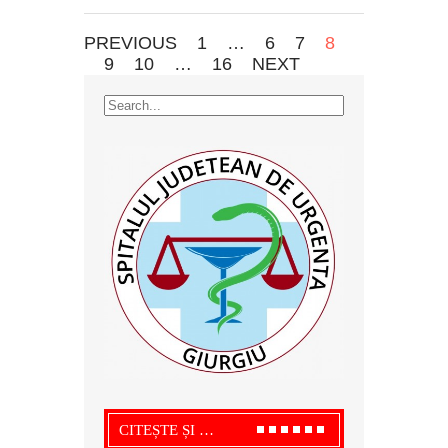
PREVIOUS
1
…
6
7
8
9
10
…
16
NEXT
CITEȘTE ȘI …