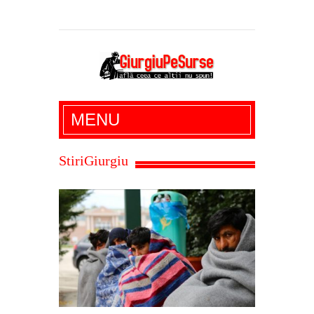
Giurgiu Pe Surse – actualitate giurgiu,
MENU
administratie giurgiu, stiri politice, social
economic, editoriale giurgiu, dezvaluiri,
StiriGiurgiu
soc, cancan, stiri locale