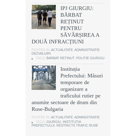
IPJ GIURGIU:
BĂRBAT
REȚINUT
PENTRU
SĂVÂRȘIREA A
DOUĂ INFRACȚIUNI
POSTED IN:
ACTUALITATE
,
ADMINISTRATIE
,
DEZVALUIRI
TAGS:
BARBAT RETINUT
,
POLITIE GIURGIU
Instituția
Prefectului: Măsuri
temporare de
organizare a
traficului rutier pe
anumite sectoare de drum din
Ruse-Bulgaria
POSTED IN:
ACTUALITATE
,
ADMINISTRATIE
TAGS:
GIURGIU
,
INSTITUTIA
PREFECTULUI
,
RESTRICTII TRAFIC RUSE