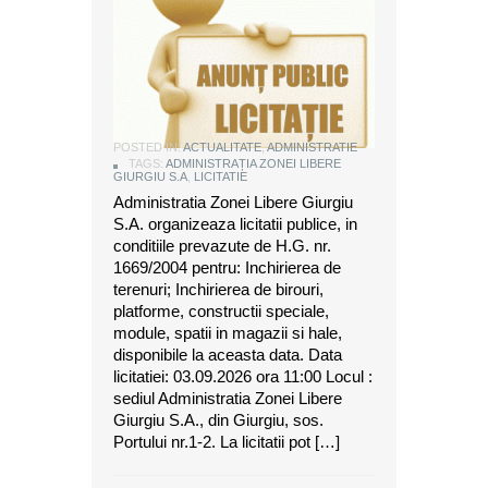
ANUNT DE LICITATIE
POSTED IN:
ACTUALITATE
,
ADMINISTRATIE
TAGS:
ADMINISTRAȚIA ZONEI LIBERE
GIURGIU S.A
,
LICITATIE
Administratia Zonei Libere Giurgiu
S.A. organizeaza licitatii publice, in
conditiile prevazute de H.G. nr.
1669/2004 pentru: Inchirierea de
terenuri; Inchirierea de birouri,
platforme, constructii speciale,
module, spatii in magazii si hale,
disponibile la aceasta data. Data
licitatiei: 03.09.2026 ora 11:00 Locul :
sediul Administratia Zonei Libere
Giurgiu S.A., din Giurgiu, sos.
Portului nr.1-2. La licitatii pot […]