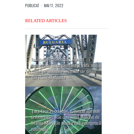
PUBLICAT
: MAI 17, 2022
RELATED ARTICLES
Instituția Prefectului: Măsuri
temporare de organizare a traficului
rutier pe anumite sectoare de drum
din Ruse-Bulgaria
Țara face economie, Giurgiu aprinde
tiribombele: Cât consumă Bâlciul de
Sfânta Măria în plină criză energetică
națională