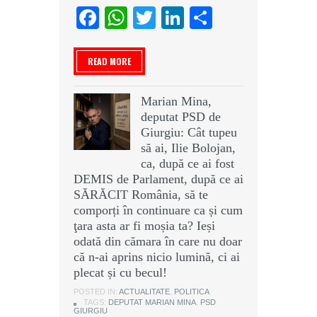
Facebook
WhatsApp
Twitter
LinkedIn
Partajeaz
READ MORE
Marian Mina,
deputat PSD de
Giurgiu: Cât tupeu
să ai, Ilie Bolojan,
ca, după ce ai fost
DEMIS de Parlament, după ce ai
SĂRĂCIT România, să te
comporți în continuare ca și cum
ţara asta ar fi moșia ta? Ieși
odată din cămara în care nu doar
că n-ai aprins nicio lumină, ci ai
plecat și cu becul!
POSTED IN:
ACTUALITATE
,
POLITICA
TAGS:
DEPUTAT MARIAN MINA
,
PSD
GIURGIU