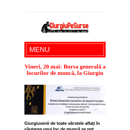
Giurgiu Pe Surse – actualitate giurgiu,
MENU
administratie giurgiu, stiri politice, social
economic, editoriale giurgiu, dezvaluiri,
Vineri, 20 mai: Bursa generală a
locurilor de muncă, la Giurgiu
soc, cancan, stiri locale
Giurgiuvenii de toate vârstele aflați în
căutarea unui loc de muncă se pot