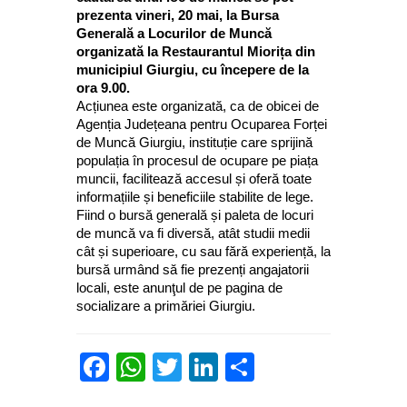
prezenta vineri, 20 mai, la Bursa
Generală a Locurilor de Muncă
organizată la Restaurantul Miorița din
municipiul Giurgiu, cu începere de la
ora 9.00.
Acțiunea este organizată, ca de obicei de
Agenția Județeana pentru Ocuparea Forței
de Muncă Giurgiu, instituție care sprijină
populația în procesul de ocupare pe piața
muncii, facilitează accesul și oferă toate
informațiile și beneficiile stabilite de lege.
Fiind o bursă generală și paleta de locuri
de muncă va fi diversă, atât studii medii
cât și superioare, cu sau fără experiență, la
bursă urmând să fie prezenți angajatorii
locali, este anunţul de pe pagina de
socializare a primăriei Giurgiu.
Facebook
WhatsApp
Twitter
LinkedIn
Partajează