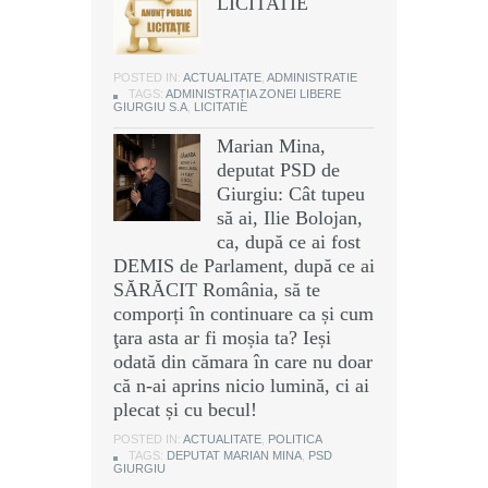
LICITATIE
POSTED IN:
ACTUALITATE
,
ADMINISTRATIE
TAGS:
ADMINISTRAȚIA ZONEI LIBERE
GIURGIU S.A
,
LICITATIE
Marian Mina,
deputat PSD de
Giurgiu: Cât tupeu
să ai, Ilie Bolojan,
ca, după ce ai fost
DEMIS de Parlament, după ce ai
SĂRĂCIT România, să te
comporți în continuare ca și cum
ţara asta ar fi moșia ta? Ieși
odată din cămara în care nu doar
că n-ai aprins nicio lumină, ci ai
plecat și cu becul!
POSTED IN:
ACTUALITATE
,
POLITICA
TAGS:
DEPUTAT MARIAN MINA
,
PSD
GIURGIU