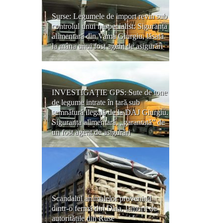
Surse: Legumele de import revin sub
controlul unui nespecialist: Siguranța
alimentară din Vama Giurgiu, lăsată
la mâna unui fost agent de asigurări
INVESTIGAȚIE GPS: Sute de tone
de legume intrate în țară sub
semnătură ilegală de la DAJ Giurgiu.
Siguranța alimentară, „garantată” de
un fost agent de asigurări
Scandalul animalelor provenind
dintr-o fermă din Daia, lămurit de
autoritățile din Ruse