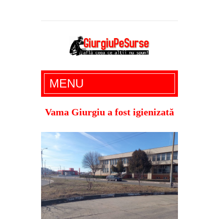
Giurgiu Pe Surse – actualitate giurgiu,
MENU
administratie giurgiu, stiri politice, social
economic, editoriale giurgiu, dezvaluiri,
Vama Giurgiu a fost igienizată
soc, cancan, stiri locale