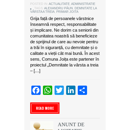
POSTED IN:
ACTUALITATE
,
ADMINISTRATIE
TAGS:
ALEXANDRU PĂUN
,
DEMNITATE LA
VÂRSTA A TREIA
,
PRIMAR JOITA
Grija față de persoanele vârstnice
înseamnă respect, responsabilitate
și implicare. Ne dorim ca seniorii din
comunitatea noastră să beneficieze
de sprijinul de care au nevoie pentru
a trăi în siguranță, cu demnitate și o
calitate a vieții cât mai bună. În acest
sens, Comuna Joița este partener în
proiectul „Demnitate la vârsta a treia
– […]
Facebook
WhatsApp
Twitter
LinkedIn
Partajeaz
READ MORE
ANUNT DE