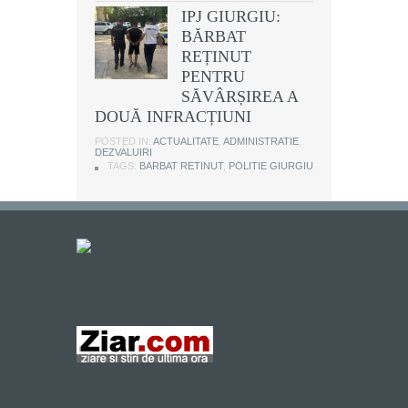
IPJ GIURGIU:
BĂRBAT
REȚINUT
PENTRU
SĂVÂRȘIREA A
DOUĂ INFRACȚIUNI
POSTED IN:
ACTUALITATE
,
ADMINISTRATIE
,
DEZVALUIRI
TAGS:
BARBAT RETINUT
,
POLITIE GIURGIU