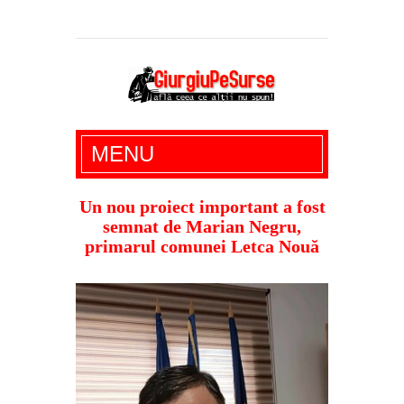
Giurgiu Pe Surse – actualitate giurgiu,
MENU
administratie giurgiu, stiri politice, social
economic, editoriale giurgiu, dezvaluiri,
Un nou proiect important a fost
semnat de Marian Negru,
soc, cancan, stiri locale
primarul comunei Letca Nouă