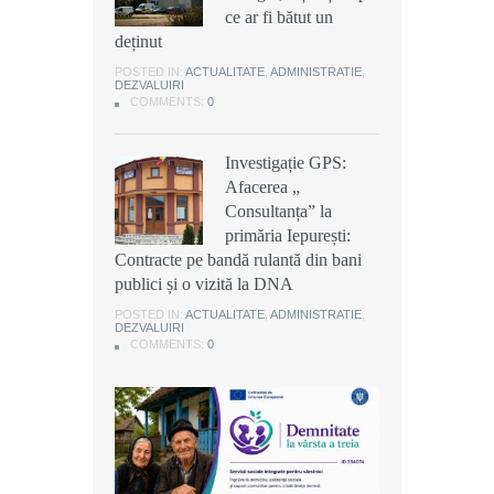
ce ar fi bătut un
ce ar fi bătut un
ce ar fi bătut un
deținut
deținut
deținut
POSTED IN:
POSTED IN:
POSTED IN:
ACTUALITATE
ACTUALITATE
ACTUALITATE
,
,
,
ADMINISTRATIE
ADMINISTRATIE
ADMINISTRATIE
,
,
,
DEZVALUIRI
DEZVALUIRI
DEZVALUIRI
COMMENTS:
COMMENTS:
COMMENTS:
0
0
0
Investigație GPS:
Investigație GPS:
Investigație GPS:
Afacerea „
Afacerea „
Afacerea „
Consultanța” la
Consultanța” la
Consultanța” la
primăria Iepurești:
primăria Iepurești:
primăria Iepurești:
Contracte pe bandă rulantă din bani
Contracte pe bandă rulantă din bani
Contracte pe bandă rulantă din bani
publici și o vizită la DNA
publici și o vizită la DNA
publici și o vizită la DNA
POSTED IN:
POSTED IN:
POSTED IN:
ACTUALITATE
ACTUALITATE
ACTUALITATE
,
,
,
ADMINISTRATIE
ADMINISTRATIE
ADMINISTRATIE
,
,
,
DEZVALUIRI
DEZVALUIRI
DEZVALUIRI
COMMENTS:
COMMENTS:
COMMENTS:
0
0
0