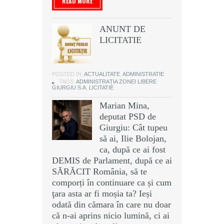
READ MORE
ANUNT DE
LICITATIE
POSTED IN:
ACTUALITATE
,
ADMINISTRATIE
TAGS:
ADMINISTRAȚIA ZONEI LIBERE
GIURGIU S.A
,
LICITATIE
Marian Mina,
deputat PSD de
Giurgiu: Cât tupeu
să ai, Ilie Bolojan,
ca, după ce ai fost
DEMIS de Parlament, după ce ai
SĂRĂCIT România, să te
comporți în continuare ca și cum
ţara asta ar fi moșia ta? Ieși
odată din cămara în care nu doar
că n-ai aprins nicio lumină, ci ai