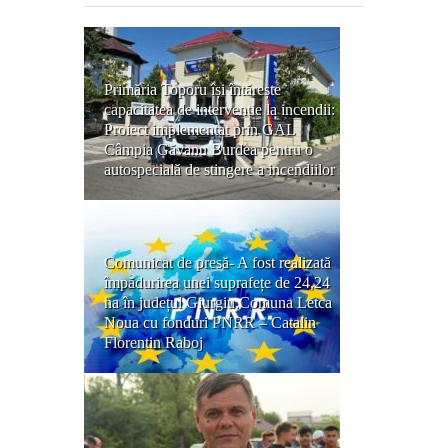
Primăria Toporu își întărește
capacitatea de intervenție la incendii:
Proiect implementat prin GAL
Câmpia Găvanu Burdea pentru o
autospecială de stingere a incendiilor
Comunicat de presă- A fost realizată
împădurirea unei suprafețe de 24,24
ha în județul Giurgiu,Comuna Letca
Noua cu fonduri PNRR – Catalin
Florentin Raboj