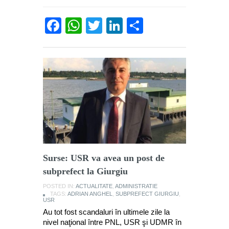
Facebook
WhatsApp
Twitter
LinkedIn
Partajează
Surse: USR va avea un post de
subprefect la Giurgiu
POSTED IN:
ACTUALITATE
,
ADMINISTRATIE
TAGS:
ADRIAN ANGHEL
,
SUBPREFECT GIURGIU
,
USR
Au tot fost scandaluri în ultimele zile la
nivel naţional între PNL, USR şi UDMR în