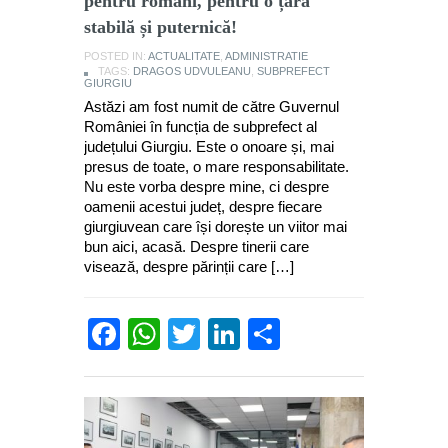
pentru români, pentru o țară
stabilă și puternică!
POSTED IN:
ACTUALITATE
,
ADMINISTRATIE
TAGS:
DRAGOS UDVULEANU
,
SUBPREFECT
GIURGIU
Astăzi am fost numit de către Guvernul
României în funcția de subprefect al
județului Giurgiu. Este o onoare și, mai
presus de toate, o mare responsabilitate.
Nu este vorba despre mine, ci despre
oamenii acestui județ, despre fiecare
giurgiuvean care își dorește un viitor mai
bun aici, acasă. Despre tinerii care
visează, despre părinții care […]
Facebook
WhatsApp
Twitter
LinkedIn
Partajează