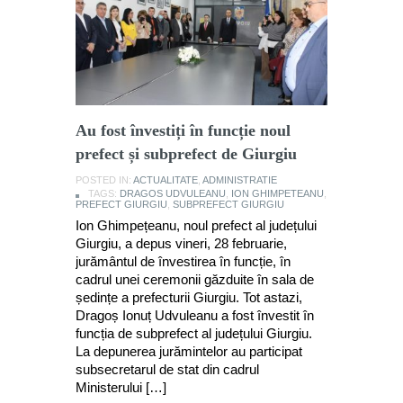
Au fost învestiți în funcție noul
prefect și subprefect de Giurgiu
POSTED IN:
ACTUALITATE
,
ADMINISTRATIE
TAGS:
DRAGOS UDVULEANU
,
ION GHIMPETEANU
,
PREFECT GIURGIU
,
SUBPREFECT GIURGIU
Ion Ghimpețeanu, noul prefect al județului
Giurgiu, a depus vineri, 28 februarie,
jurământul de învestirea în funcție, în
cadrul unei ceremonii găzduite în sala de
ședințe a prefecturii Giurgiu. Tot astazi,
Dragoș Ionuț Udvuleanu a fost învestit în
funcția de subprefect al județului Giurgiu.
La depunerea jurămintelor au participat
subsecretarul de stat din cadrul
Ministerului […]