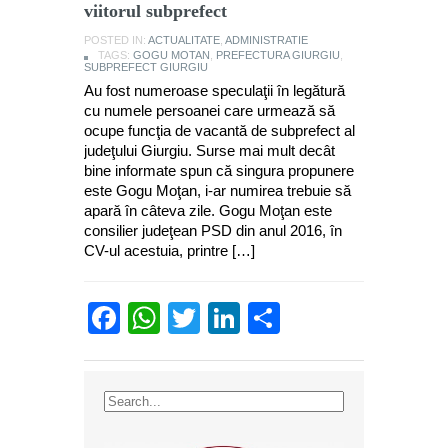
viitorul subprefect
POSTED IN:
ACTUALITATE
,
ADMINISTRATIE
TAGS:
GOGU MOTAN
,
PREFECTURA GIURGIU
,
SUBPREFECT GIURGIU
Au fost numeroase speculaţii în legătură
cu numele persoanei care urmează să
ocupe funcţia de vacantă de subprefect al
judeţului Giurgiu. Surse mai mult decât
bine informate spun că singura propunere
este Gogu Moţan, i-ar numirea trebuie să
apară în câteva zile. Gogu Moţan este
consilier judeţean PSD din anul 2016, în
CV-ul acestuia, printre […]
Facebook
WhatsApp
Twitter
LinkedIn
Partajează