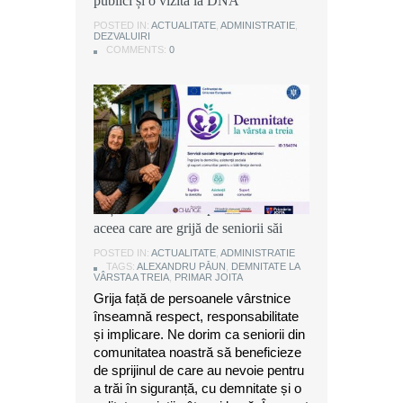
publici și o vizită la DNA
publici și o vizită la DNA
publici și o vizită la DNA
POSTED IN:
POSTED IN:
POSTED IN:
ACTUALITATE
ACTUALITATE
ACTUALITATE
,
,
,
ADMINISTRATIE
ADMINISTRATIE
ADMINISTRATIE
,
,
,
DEZVALUIRI
DEZVALUIRI
DEZVALUIRI
COMMENTS:
COMMENTS:
COMMENTS:
0
0
0
Alexandru Păun, primarul comunei
Joița: O comunitate puternică este
aceea care are grijă de seniorii săi
POSTED IN:
ACTUALITATE
,
ADMINISTRATIE
TAGS:
ALEXANDRU PĂUN
,
DEMNITATE LA
VÂRSTA A TREIA
,
PRIMAR JOITA
Grija față de persoanele vârstnice
înseamnă respect, responsabilitate
și implicare. Ne dorim ca seniorii din
comunitatea noastră să beneficieze
de sprijinul de care au nevoie pentru
a trăi în siguranță, cu demnitate și o