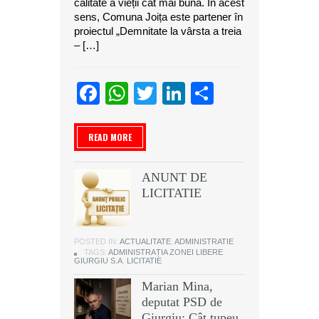
calitate a vieții cât mai bună. În acest
sens, Comuna Joița este partener în
proiectul „Demnitate la vârsta a treia
– […]
Facebook
WhatsApp
Twitter
LinkedIn
Partajeaz
READ MORE
ANUNT DE
LICITATIE
POSTED IN:
ACTUALITATE
,
ADMINISTRATIE
TAGS:
ADMINISTRAȚIA ZONEI LIBERE
GIURGIU S.A
,
LICITATIE
Marian Mina,
deputat PSD de
Giurgiu: Cât tupeu