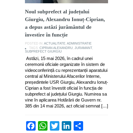
Noul subprefect al județului
Giurgiu, Alexandru Ionuț-Ciprian,
a depus astăzi jurământul de
învestire în funcție
POSTED IN:
ACTUALITATE
,
ADMINISTRATIE
TAGS:
CIPRIAN ALEXANDRU
,
JURAMANT
,
SUBPREFECT GIURGIU
Astăzi, 15 mai 2026, în cadrul unei
ceremonii oficiale organizate în sistem de
videoconferință cu reprezentanții aparatului
central al Ministerului Afacerilor Interne,
președintele USR Giurgiu, Alexandru Ionuț-
Ciprian a fost învestit oficial în funcția de
subprefect al județului Giurgiu. Numirea sa
vine în aplicarea Hotărârii de Guvern nr.
385 din 14 mai 2026, act oficial semnat […]
Facebook
WhatsApp
Twitter
LinkedIn
Partajează