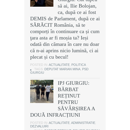
să ai, Ilie Bolojan,
ca, după ce ai fost
DEMIS de Parlament, după ce ai
SĂRĂCIT România, să te
comporți în continuare ca și cum
ţara asta ar fi moșia ta? Ieși
odată din cămara în care nu doar
că n-ai aprins nicio lumină, ci ai
plecat și cu becul!
POSTED IN:
ACTUALITATE
,
POLITICA
TAGS:
DEPUTAT MARIAN MINA
,
PSD
GIURGIU
IPJ GIURGIU:
BĂRBAT
REȚINUT
PENTRU
SĂVÂRȘIREA A
DOUĂ INFRACȚIUNI
POSTED IN:
ACTUALITATE
,
ADMINISTRATIE
,
DEZVALUIRI