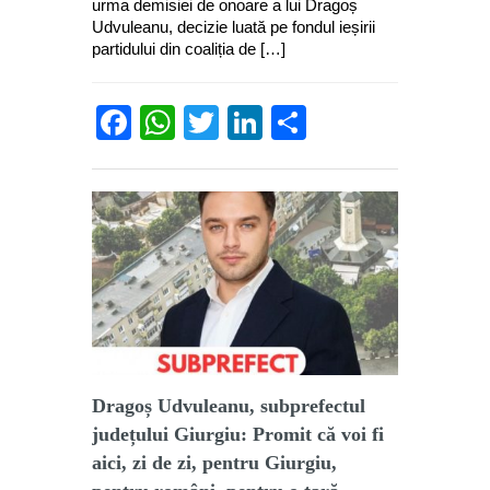
urma demisiei de onoare a lui Dragoș
Udvuleanu, decizie luată pe fondul ieșirii
partidului din coaliția de […]
Facebook
WhatsApp
Twitter
LinkedIn
Partajează
Dragoș Udvuleanu, subprefectul
județului Giurgiu: Promit că voi fi
aici, zi de zi, pentru Giurgiu,