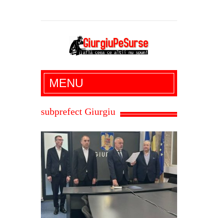
Giurgiu Pe Surse – actualitate giurgiu,
MENU
administratie giurgiu, stiri politice, social
economic, editoriale giurgiu, dezvaluiri,
subprefect Giurgiu
soc, cancan, stiri locale