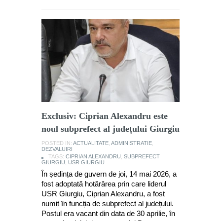
Exclusiv: Ciprian Alexandru este
noul subprefect al județului Giurgiu
POSTED IN:
ACTUALITATE
,
ADMINISTRATIE
,
DEZVALUIRI
TAGS:
CIPRIAN ALEXANDRU
,
SUBPREFECT
GIURGIU
,
USR GIURGIU
În ședința de guvern de joi, 14 mai 2026, a
fost adoptată hotărârea prin care liderul
USR Giurgiu, Ciprian Alexandru, a fost
numit în funcția de subprefect al județului.
Postul era vacant din data de 30 aprilie, în