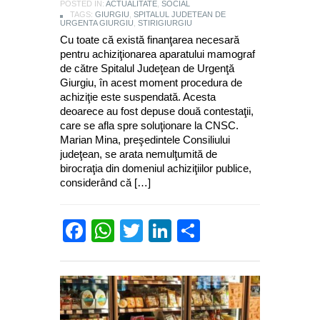
POSTED IN:
ACTUALITATE
,
SOCIAL
TAGS:
GIURGIU
,
SPITALUL JUDETEAN DE
URGENTA GIURGIU
,
STIRIGIURGIU
Cu toate că există finanţarea necesară
pentru achiziţionarea aparatului mamograf
de către Spitalul Judeţean de Urgenţă
Giurgiu, în acest moment procedura de
achiziţie este suspendată. Acesta
deoarece au fost depuse două contestaţii,
care se afla spre soluţionare la CNSC.
Marian Mina, preşedintele Consiliului
judeţean, se arata nemulţumită de
birocraţia din domeniul achiziţiilor publice,
considerând că […]
Facebook
WhatsApp
Twitter
LinkedIn
Partajează