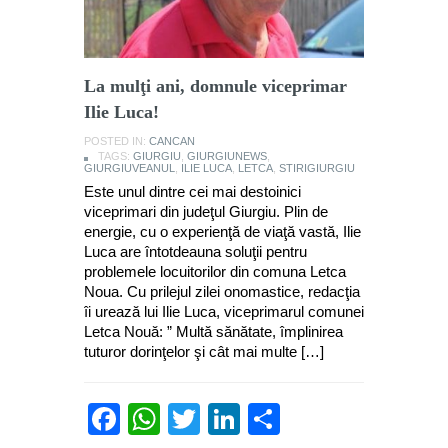
La mulţi ani, domnule viceprimar
Ilie Luca!
POSTED IN:
CANCAN
TAGS:
GIURGIU
,
GIURGIUNEWS
,
GIURGIUVEANUL
,
ILIE LUCA
,
LETCA
,
STIRIGIURGIU
Este unul dintre cei mai destoinici
viceprimari din judeţul Giurgiu. Plin de
energie, cu o experienţă de viaţă vastă, Ilie
Luca are întotdeauna soluţii pentru
problemele locuitorilor din comuna Letca
Noua. Cu prilejul zilei onomastice, redacţia
îi urează lui Ilie Luca, viceprimarul comunei
Letca Nouă: ” Multă sănătate, împlinirea
tuturor dorinţelor şi cât mai multe […]
Facebook
WhatsApp
Twitter
LinkedIn
Partajează