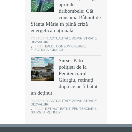
aprinde
tiribombele: Cât
consumă Bâlciul de
Sfânta Măria în plină criză
energetică națională
POSTED IN:
ACTUALITATE
,
ADMINISTRATIE
,
DEZVALUIRI
TAGS:
BALCI
,
CONSUM ENERGIE
ELECTRICA
,
GIURGIU
Surse: Patru
polițiști de la
Penitenciarul
Giurgiu, reținuți
după ce ar fi bătut
un deținut
POSTED IN:
ACTUALITATE
,
ADMINISTRATIE
,
DEZVALUIRI
TAGS:
DETINUT BATUT
,
PENITENCIARUL
GIURGIU
,
RETINERI