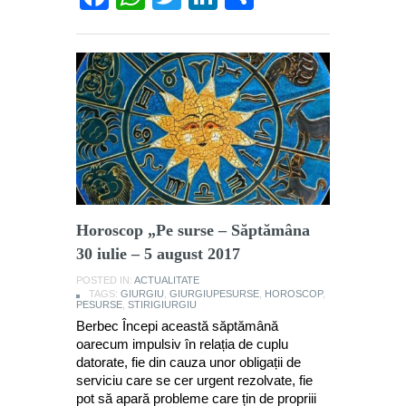
Horoscop „Pe surse – Săptămâna
30 iulie – 5 august 2017
POSTED IN:
ACTUALITATE
TAGS:
GIURGIU
,
GIURGIUPESURSE
,
HOROSCOP
,
PESURSE
,
STIRIGIURGIU
Berbec Începi această săptămână
oarecum impulsiv în relația de cuplu
datorate, fie din cauza unor obligații de
serviciu care se cer urgent rezolvate, fie
pot să apară probleme care țin de propriii