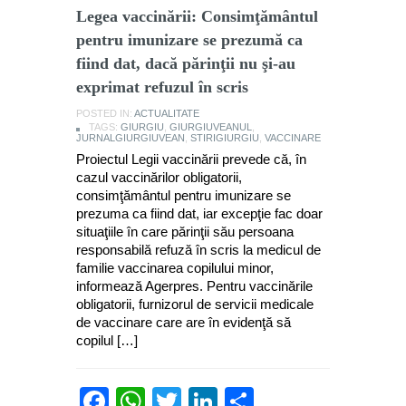
Legea vaccinării: Consimţământul
pentru imunizare se prezumă ca
fiind dat, dacă părinţii nu şi-au
exprimat refuzul în scris
POSTED IN:
ACTUALITATE
TAGS:
GIURGIU
,
GIURGIUVEANUL
,
JURNALGIURGIUVEAN
,
STIRIGIURGIU
,
VACCINARE
Proiectul Legii vaccinării prevede că, în
cazul vaccinărilor obligatorii,
consimţământul pentru imunizare se
prezuma ca fiind dat, iar excepţie fac doar
situaţiile în care părinţii său persoana
responsabilă refuză în scris la medicul de
familie vaccinarea copilului minor,
informează Agerpres. Pentru vaccinările
obligatorii, furnizorul de servicii medicale
de vaccinare care are în evidenţă să
copilul […]
Facebook
WhatsApp
Twitter
LinkedIn
Partajează