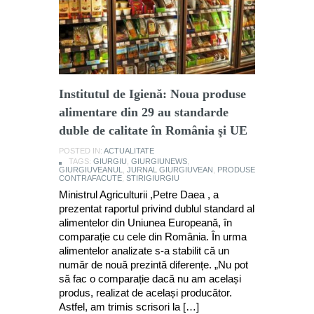
Institutul de Igienă: Noua produse
alimentare din 29 au standarde
duble de calitate în România şi UE
POSTED IN:
ACTUALITATE
TAGS:
GIURGIU
,
GIURGIUNEWS
,
GIURGIUVEANUL
,
JURNAL GIURGIUVEAN
,
PRODUSE
CONTRAFACUTE
,
STIRIGIURGIU
Ministrul Agriculturii ,Petre Daea , a
prezentat raportul privind dublul standard al
alimentelor din Uniunea Europeană, în
comparație cu cele din România. În urma
alimentelor analizate s-a stabilit că un
număr de nouă prezintă diferențe. „Nu pot
să fac o comparație dacă nu am același
produs, realizat de același producător.
Astfel, am trimis scrisori la […]