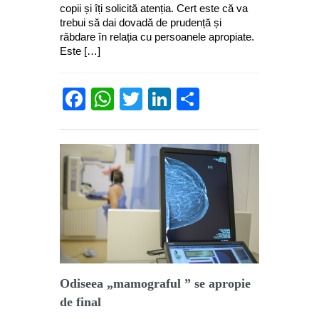
copii și îți solicită atenția. Cert este că va
trebui să dai dovadă de prudență și
răbdare în relația cu persoanele apropiate.
Este […]
Facebook
WhatsApp
Twitter
LinkedIn
Partajează
Odiseea „mamograful ” se apropie
de final