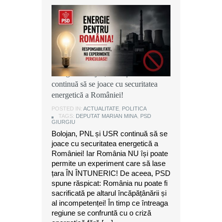
Marian Mina, deputat PSD de
Giurgiu: Bolojan, PNL și USR
continuă să se joace cu securitatea
energetică a României!
POSTED IN:
ACTUALITATE
,
POLITICA
TAGS:
DEPUTAT MARIAN MINA
,
PSD
GIURGIU
Bolojan, PNL și USR continuă să se
joace cu securitatea energetică a
României! Iar România NU își poate
permite un experiment care să lase
țara ÎN ÎNTUNERIC! De aceea, PSD
spune răspicat: România nu poate fi
sacrificată pe altarul încăpățânării și
al incompetenței! În timp ce întreaga
regiune se confruntă cu o criză