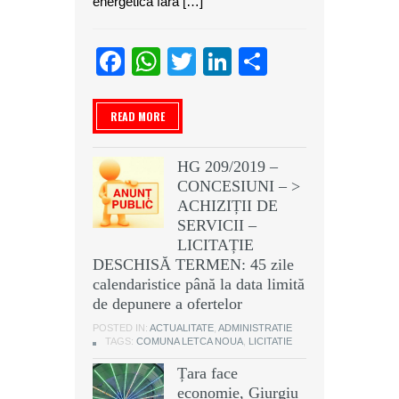
energetică fără […]
Facebook
WhatsApp
Twitter
LinkedIn
Partajeaz
READ MORE
HG 209/2019 –
CONCESIUNI – >
ACHIZIȚII DE
SERVICII –
LICITAȚIE
DESCHISĂ TERMEN: 45 zile
calendaristice până la data limită
de depunere a ofertelor
POSTED IN:
ACTUALITATE
,
ADMINISTRATIE
TAGS:
COMUNA LETCA NOUA
,
LICITATIE
Țara face
economie, Giurgiu