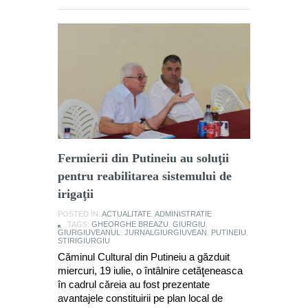
Fermierii din Putineiu au soluţii
pentru reabilitarea sistemului de
irigaţii
POSTED IN:
ACTUALITATE
,
ADMINISTRATIE
TAGS:
GHEORGHE BREAZU
,
GIURGIU
,
GIURGIUVEANUL
,
JURNALGIURGIUVEAN
,
PUTINEIU
,
STIRIGIURGIU
Căminul Cultural din Putineiu a găzduit
miercuri, 19 iulie, o întâlnire cetăţeneasca
în cadrul căreia au fost prezentate
avantajele constituirii pe plan local de