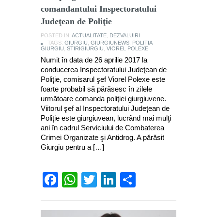
comandantului Inspectoratului
Judeţean de Poliţie
POSTED IN:
ACTUALITATE
,
DEZVALUIRI
TAGS:
GIURGIU
,
GIURGIUNEWS
,
POLITIA
GIURGIU
,
STIRIGIURGIU
,
VIOREL POLEXE
Numit în data de 26 aprilie 2017 la
conducerea Inspectoratului Judeţean de
Poliţie, comisarul şef Viorel Polexe este
foarte probabil să părăsesc în zilele
următoare comanda poliţiei giurgiuvene.
Viitorul şef al Inspectoratului Judeţean de
Poliţie este giurgiuvean, lucrând mai mulţi
ani în cadrul Serviciului de Combaterea
Crimei Organizate şi Antidrog. A părăsit
Giurgiu pentru a […]
Facebook
WhatsApp
Twitter
LinkedIn
Partajează