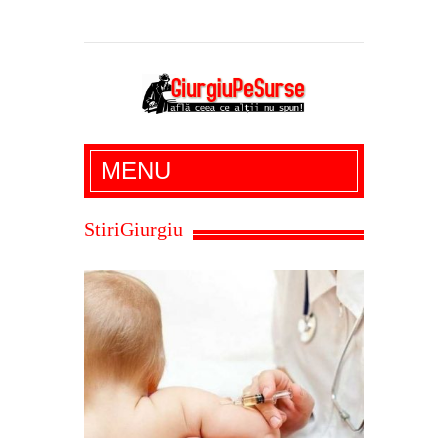
Giurgiu Pe Surse – actualitate giurgiu,
MENU
administratie giurgiu, stiri politice, social
economic, editoriale giurgiu, dezvaluiri,
StiriGiurgiu
soc, cancan, stiri locale