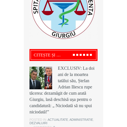
CITEȘTE ȘI …
EXCLUSIV: La doi
EXCLUSIV: La doi
EXCLUSIV: La doi
ani de la moartea
ani de la moartea
ani de la moartea
tatălui său, Ștefan
tatălui său, Ștefan
tatălui său, Ștefan
Adrian Iliescu rupe
Adrian Iliescu rupe
Adrian Iliescu rupe
tăcerea: dezamăgit de cum arată
tăcerea: dezamăgit de cum arată
tăcerea: dezamăgit de cum arată
Giurgiu, lasă deschisă ușa pentru o
Giurgiu, lasă deschisă ușa pentru o
Giurgiu, lasă deschisă ușa pentru o
candidatură: „ Niciodată să nu spui
candidatură: „ Niciodată să nu spui
candidatură: „ Niciodată să nu spui
niciodată!”
niciodată!”
niciodată!”
POSTED IN:
POSTED IN:
POSTED IN:
ACTUALITATE
ACTUALITATE
ACTUALITATE
,
,
,
ADMINISTRATIE
ADMINISTRATIE
ADMINISTRATIE
,
,
,
DEZVALUIRI
DEZVALUIRI
DEZVALUIRI