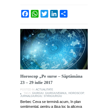
Facebook
WhatsApp
Twitter
LinkedIn
Partajează
Horoscop „Pe surse – Săptămâna
23 – 29 iulie 2017
POSTED IN:
ACTUALITATE
TAGS:
GIURGIU
,
GIURGIUVEANUL
,
HOROSCOP
,
JURNALGIURGIU
,
STIRIGIURGIU
Berbec Ceva se termină acum, în plan
sentimental, pentru a lăsa loc la altceva