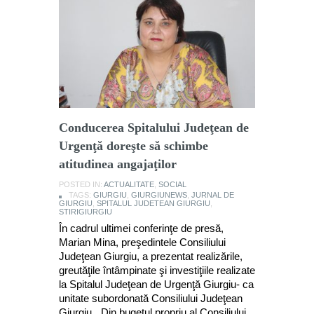
Conducerea Spitalului Judeţean de
Urgenţă doreşte să schimbe
atitudinea angajaţilor
POSTED IN:
ACTUALITATE
,
SOCIAL
TAGS:
GIURGIU
,
GIURGIUNEWS
,
JURNAL DE
GIURGIU
,
SPITALUL JUDETEAN GIURGIU
,
STIRIGIURGIU
În cadrul ultimei conferinţe de presă,
Marian Mina, preşedintele Consiliului
Judeţean Giurgiu, a prezentat realizările,
greutăţile întâmpinate şi investiţiile realizate
la Spitalul Judeţean de Urgenţă Giurgiu- ca
unitate subordonată Consiliului Judeţean
Giurgiu. „Din bugetul propriu al Consiliului