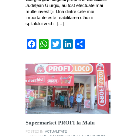
Judeţean Giurgiu, au fost efectuate mai
multe investiţii. Una dintre cele mai
importante este reabilitarea clădirii
spitalului vechi. […]
Facebook
WhatsApp
Twitter
LinkedIn
Partajează
Supermarket PROFI la Malu
POSTED IN:
ACTUALITATE
TAGS:
EUGEN SOAVA
,
GIURGIU
,
GIURGIUNEWS
,