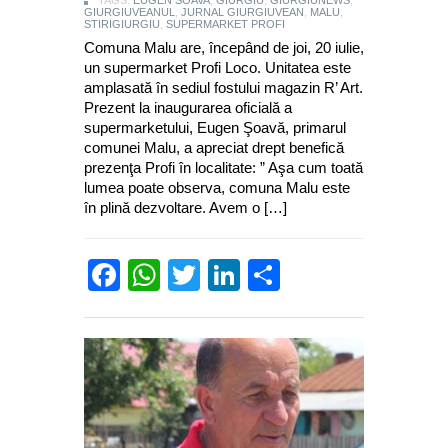
GIURGIUVEANUL
,
JURNAL GIURGIUVEAN
,
MALU
,
STIRIGIURGIU
,
SUPERMARKET PROFI
Comuna Malu are, începând de joi, 20 iulie,
un supermarket Profi Loco. Unitatea este
amplasată în sediul fostului magazin R’ Art.
Prezent la inaugurarea oficială a
supermarketului, Eugen Şoavă, primarul
comunei Malu, a apreciat drept benefică
prezenţa Profi în localitate: ” Aşa cum toată
lumea poate observa, comuna Malu este
în plină dezvoltare. Avem o […]
Facebook
WhatsApp
Twitter
LinkedIn
Partajează