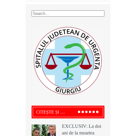
CITEȘTE ȘI …
EXCLUSIV: La doi
EXCLUSIV: La doi
EXCLUSIV: La doi
ani de la moartea
ani de la moartea
ani de la moartea