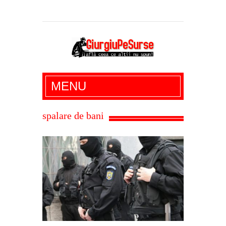
Giurgiu Pe Surse – actualitate giurgiu,
MENU
administratie giurgiu, stiri politice, social
economic, editoriale giurgiu, dezvaluiri,
spalare de bani
soc, cancan, stiri locale