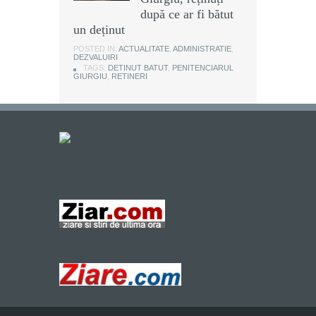
după ce ar fi bătut
un deținut
POSTED IN:
ACTUALITATE
,
ADMINISTRATIE
,
DEZVALUIRI
TAGS:
DETINUT BATUT
,
PENITENCIARUL
GIURGIU
,
RETINERI