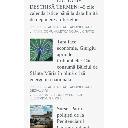
LICITAȚIE
DESCHISĂ TERMEN: 45 zile
calendaristice până la data limită
de depunere a ofertelor
POSTED IN:
ACTUALITATE
,
ADMINISTRATIE
TAGS:
COMUNA LETCA NOUA
,
LICITATIE
Țara face
economie, Giurgiu
aprinde
tiribombele: Cât
consumă Bâlciul de
Sfânta Măria în plină criză
energetică națională
POSTED IN:
ACTUALITATE
,
ADMINISTRATIE
,
DEZVALUIRI
TAGS:
BALCI
,
CONSUM ENERGIE
ELECTRICA
,
GIURGIU
Surse: Patru
polițiști de la
Penitenciarul
Giurgiu, reținuți