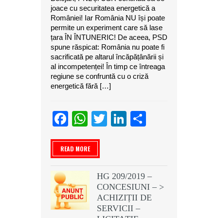
joace cu securitatea energetică a
României! Iar România NU își poate
permite un experiment care să lase
țara ÎN ÎNTUNERIC! De aceea, PSD
spune răspicat: România nu poate fi
sacrificată pe altarul încăpățânării și
al incompetenței! În timp ce întreaga
regiune se confruntă cu o criză
energetică fără […]
Facebook
WhatsApp
Twitter
LinkedIn
Partajeaz
READ MORE
HG 209/2019 –
CONCESIUNI – >
ACHIZIȚII DE
SERVICII –