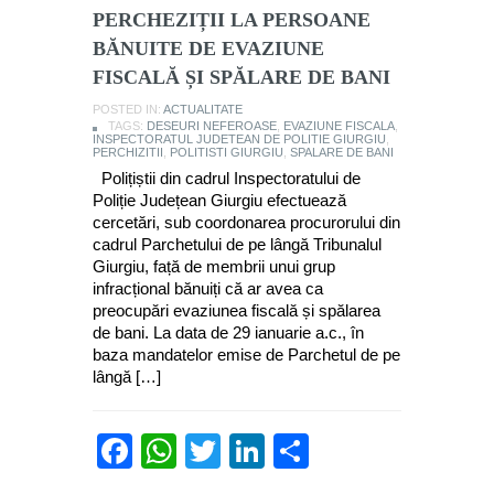
PERCHEZIȚII LA PERSOANE
BĂNUITE DE EVAZIUNE
FISCALĂ ȘI SPĂLARE DE BANI
POSTED IN:
ACTUALITATE
TAGS:
DESEURI NEFEROASE
,
EVAZIUNE FISCALA
,
INSPECTORATUL JUDETEAN DE POLITIE GIURGIU
,
PERCHIZITII
,
POLITISTI GIURGIU
,
SPALARE DE BANI
Polițiștii din cadrul Inspectoratului de
Poliție Județean Giurgiu efectuează
cercetări, sub coordonarea procurorului din
cadrul Parchetului de pe lângă Tribunalul
Giurgiu, față de membrii unui grup
infracțional bănuiți că ar avea ca
preocupări evaziunea fiscală și spălarea
de bani. La data de 29 ianuarie a.c., în
baza mandatelor emise de Parchetul de pe
lângă […]
Facebook
WhatsApp
Twitter
LinkedIn
Partajează