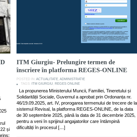
ND
ITM Giurgiu- Prelungire termen de
înscriere în platforma REGES-ONLINE
POSTED IN:
ACTUALITATE
,
ADMINISTRATIE
TAGS:
ITM GIURGIU
,
REGES ONLINE
La propunerea Ministerului Muncii, Familiei, Tineretului și
Solidarității Sociale, Guvernul a aprobat prin Ordonanța nr.
5
46/19.09.2025, art. IV, prorogarea termenului de trecere de la
sistemul Revisal, la platforma REGES-ONLINE, de la data
2025
de 30 septembrie 2025, până la data de 31 decembrie 2025,
pentru a veni în sprijinul angajatorilor care întâmpină
rul
dificultăți în procesul […]
22 și
rins: