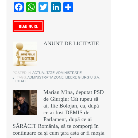
Facebook
WhatsApp
Twitter
LinkedIn
Partajează
READ MORE
ANUNT DE LICITATIE
POSTED IN:
ACTUALITATE
,
ADMINISTRATIE
TAGS:
ADMINISTRAȚIA ZONEI LIBERE GIURGIU S.A
,
LICITATIE
Marian Mina, deputat PSD
de Giurgiu: Cât tupeu să
ai, Ilie Bolojan, ca, după
ce ai fost DEMIS de
Parlament, după ce ai
SĂRĂCIT România, să te comporți în
continuare ca și cum ţara asta ar fi moșia