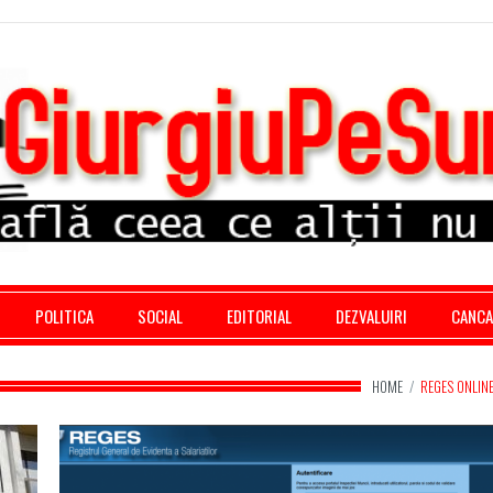
stratie giurgiu, stiri politice, social economic, editoria
POLITICA
SOCIAL
EDITORIAL
DEZVALUIRI
CANC
HOME
/
REGES ONLIN