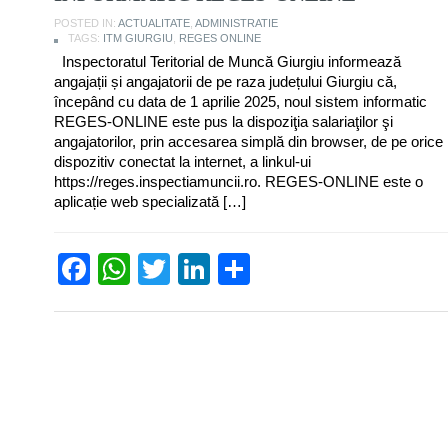
POSTED IN:
ACTUALITATE
,
ADMINISTRATIE
TAGS:
ITM GIURGIU
,
REGES ONLINE
Inspectoratul Teritorial de Muncă Giurgiu informează
angajații și angajatorii de pe raza județului Giurgiu că,
începând cu data de 1 aprilie 2025, noul sistem informatic
REGES-ONLINE este pus la dispoziţia salariaţilor şi
angajatorilor, prin accesarea simplă din browser, de pe orice
dispozitiv conectat la internet, a linkul-ui
https://reges.inspectiamuncii.ro. REGES-ONLINE este o
aplicație web specializată […]
Facebook
WhatsApp
Twitter
LinkedIn
Partajează