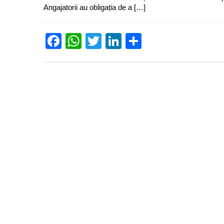
Angajatorii au obligația de a […]
Facebook
WhatsApp
Twitter
LinkedIn
Partajează