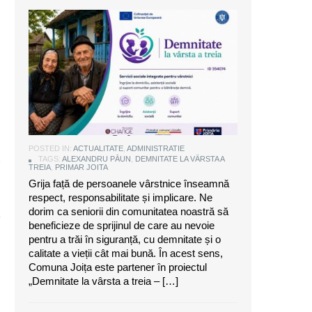
Alexandru Păun, primarul comunei
Joița: O comunitate puternică este
aceea care are grijă de seniorii săi
POSTED IN:
ACTUALITATE
,
ADMINISTRATIE
TAGS:
ALEXANDRU PĂUN
,
DEMNITATE LA VÂRSTA A
TREIA
,
PRIMAR JOITA
Grija față de persoanele vârstnice înseamnă
respect, responsabilitate și implicare. Ne
dorim ca seniorii din comunitatea noastră să
beneficieze de sprijinul de care au nevoie
pentru a trăi în siguranță, cu demnitate și o
calitate a vieții cât mai bună. În acest sens,
Comuna Joița este partener în proiectul
„Demnitate la vârsta a treia – […]