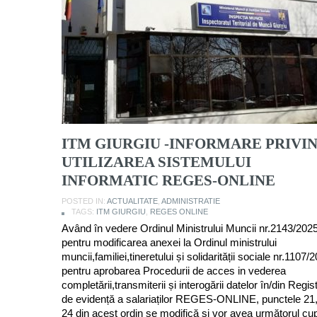
ITM GIURGIU -INFORMARE PRIVI
UTILIZAREA SISTEMULUI
INFORMATIC REGES-ONLINE
POSTED IN:
ACTUALITATE
,
ADMINISTRATIE
TAGS:
ITM GIURGIU
,
REGES ONLINE
Având în vedere Ordinul Ministrului Muncii nr.2143/202
pentru modificarea anexei la Ordinul ministrului
muncii,familiei,tineretului și solidarității sociale nr.1107/
pentru aprobarea Procedurii de acces in vederea
completării,transmiterii și interogării datelor în/din Regist
de evidență a salariaților REGES-ONLINE, punctele 21,
24 din acest ordin se modifică și vor avea următorul cup