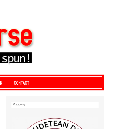
le giurgiu, dezvaluiri, soc, cancan, stiri locale
AN
CONTACT
E