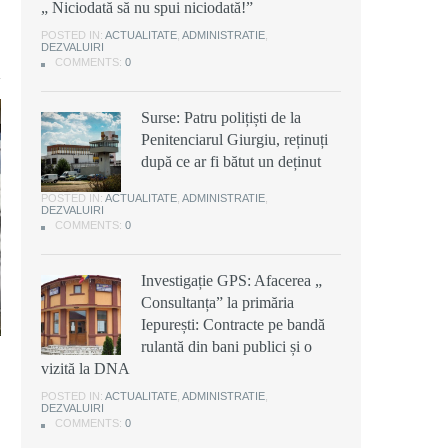
„ Niciodată să nu spui niciodată!”
POSTED IN:
ACTUALITATE
,
ADMINISTRATIE
,
DEZVALUIRI
COMMENTS:
0
Surse: Patru polițiști de la
Penitenciarul Giurgiu, reținuți
după ce ar fi bătut un deținut
POSTED IN:
ACTUALITATE
,
ADMINISTRATIE
,
DEZVALUIRI
COMMENTS:
0
Investigație GPS: Afacerea „
Consultanța” la primăria
Iepurești: Contracte pe bandă
rulantă din bani publici și o
vizită la DNA
POSTED IN:
ACTUALITATE
,
ADMINISTRATIE
,
DEZVALUIRI
COMMENTS:
0