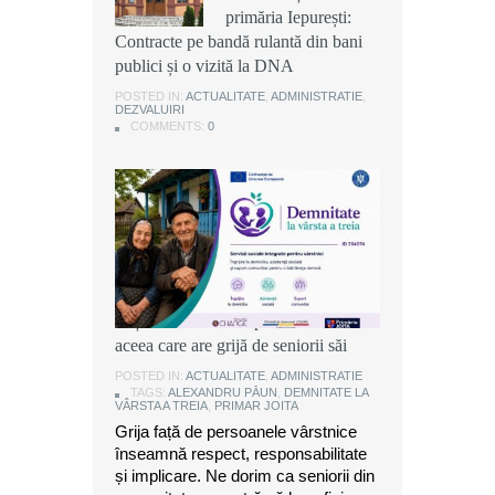
primăria Iepurești:
primăria Iepurești:
primăria Iepurești:
Contracte pe bandă rulantă din bani
Contracte pe bandă rulantă din bani
Contracte pe bandă rulantă din bani
publici și o vizită la DNA
publici și o vizită la DNA
publici și o vizită la DNA
POSTED IN:
POSTED IN:
POSTED IN:
ACTUALITATE
ACTUALITATE
ACTUALITATE
,
,
,
ADMINISTRATIE
ADMINISTRATIE
ADMINISTRATIE
,
,
,
DEZVALUIRI
DEZVALUIRI
DEZVALUIRI
COMMENTS:
COMMENTS:
COMMENTS:
0
0
0
Alexandru Păun, primarul comunei
Joița: O comunitate puternică este
aceea care are grijă de seniorii săi
POSTED IN:
ACTUALITATE
,
ADMINISTRATIE
TAGS:
ALEXANDRU PĂUN
,
DEMNITATE LA
VÂRSTA A TREIA
,
PRIMAR JOITA
Grija față de persoanele vârstnice
înseamnă respect, responsabilitate
și implicare. Ne dorim ca seniorii din