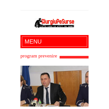
Giurgiu Pe Surse – actualitate giurgiu,
MENU
administratie giurgiu, stiri politice, social
economic, editoriale giurgiu, dezvaluiri,
program prevenire
soc, cancan, stiri locale