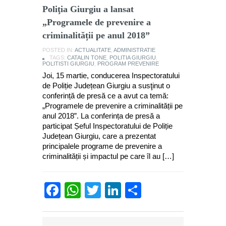
Poliţia Giurgiu a lansat
„Programele de prevenire a
criminalității pe anul 2018”
POSTED IN:
ACTUALITATE
,
ADMINISTRATIE
TAGS:
CATALIN TONE
,
POLITIA GIURGIU
,
POLITISTI GIURGIU
,
PROGRAM PREVENIRE
Joi, 15 martie, conducerea Inspectoratului
de Poliție Județean Giurgiu a susţinut o
conferință de presă ce a avut ca temă:
„Programele de prevenire a criminalității pe
anul 2018”. La conferința de presă a
participat Șeful Inspectoratului de Poliție
Județean Giurgiu, care a prezentat
principalele programe de prevenire a
criminalității și impactul pe care îl au […]
Facebook
WhatsApp
Twitter
LinkedIn
Partajează