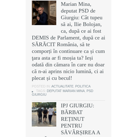
Marian Mina,
deputat PSD de
Giurgiu: Cât tupeu
să ai, Ilie Bolojan,
ca, după ce ai fost
DEMIS de Parlament, după ce ai
SĂRĂCIT România, să te
comporți în continuare ca și cum
ţara asta ar fi moșia ta? Ieși
odată din cămara în care nu doar
că n-ai aprins nicio lumină, ci ai
plecat și cu becul!
POSTED IN:
ACTUALITATE
,
POLITICA
TAGS:
DEPUTAT MARIAN MINA
,
PSD
GIURGIU
IPJ GIURGIU:
BĂRBAT
REȚINUT
PENTRU
SĂVÂRȘIREA A