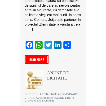
comunitatea noastră să beneficieze
de sprijinul de care au nevoie pentru
a trăi în siguranță, cu demnitate și o
calitate a vieții cât mai bună. În acest
sens, Comuna Joița este partener în
proiectul „Demnitate la vârsta a treia
– […]
Facebook
WhatsApp
Twitter
LinkedIn
Partajeaz
READ MORE
ANUNT DE
LICITATIE
POSTED IN:
ACTUALITATE
,
ADMINISTRATIE
TAGS:
ADMINISTRAȚIA ZONEI LIBERE
GIURGIU S.A
,
LICITATIE