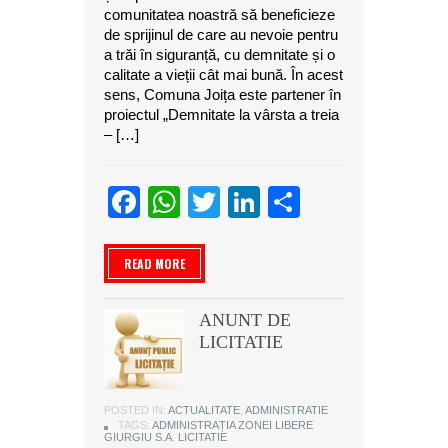
comunitatea noastră să beneficieze
de sprijinul de care au nevoie pentru
a trăi în siguranță, cu demnitate și o
calitate a vieții cât mai bună. În acest
sens, Comuna Joița este partener în
proiectul „Demnitate la vârsta a treia
– […]
Facebook
WhatsApp
Twitter
LinkedIn
Partajeaz
READ MORE
ANUNT DE
LICITATIE
POSTED IN:
ACTUALITATE
,
ADMINISTRATIE
TAGS:
ADMINISTRAȚIA ZONEI LIBERE
GIURGIU S.A
,
LICITATIE