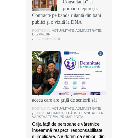
Consultanța” la
Consultanța” la
Consultanța” la
primăria Iepurești:
primăria Iepurești:
primăria Iepurești:
Contracte pe bandă rulantă din bani
Contracte pe bandă rulantă din bani
Contracte pe bandă rulantă din bani
publici și o vizită la DNA
publici și o vizită la DNA
publici și o vizită la DNA
POSTED IN:
POSTED IN:
POSTED IN:
ACTUALITATE
ACTUALITATE
ACTUALITATE
,
,
,
ADMINISTRATIE
ADMINISTRATIE
ADMINISTRATIE
,
,
,
DEZVALUIRI
DEZVALUIRI
DEZVALUIRI
COMMENTS:
COMMENTS:
COMMENTS:
0
0
0
Alexandru Păun, primarul comunei
Joița: O comunitate puternică este
aceea care are grijă de seniorii săi
POSTED IN:
ACTUALITATE
,
ADMINISTRATIE
TAGS:
ALEXANDRU PĂUN
,
DEMNITATE LA
VÂRSTA A TREIA
,
PRIMAR JOITA
Grija față de persoanele vârstnice
înseamnă respect, responsabilitate
și implicare. Ne dorim ca seniorii din