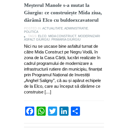
Meșterul Manole s-a mutat la
Giurgiu: ce construiește Mida ziua,
dărâmă Elco cu buldoexcavatorul
POSTED IN:
ACTUALITATE
,
ADMINISTRATIE
,
POLITICA
TAGS:
ELCO
,
MIDA CONSTRUCT
,
MODERNIZARI
ASFALT GIURGIU
,
PRIMARIA GIURGIU
Nici nu se uscase bine asfaltul turnat de
către Mida Construct pe Negru Vodă, în
zona de la Casa Cărții, lucrări realizate în
cadrul programului de modernizare a
infrastructurii rutiere din municipiu, finanțat
prin Programul Național de Investiții
„Anghel Saligny”, că au și apărut echipele
de la Elco, care au început să dărâme ce
construise […]
Facebook
WhatsApp
Twitter
LinkedIn
Partajează