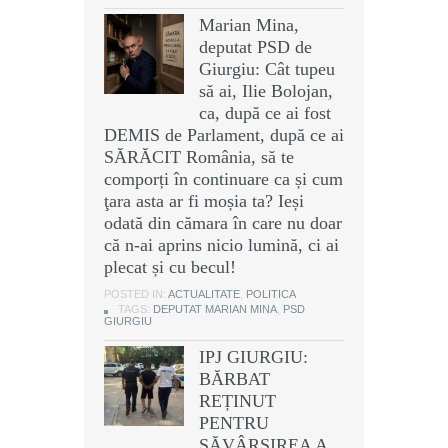
Marian Mina,
deputat PSD de
Giurgiu: Cât tupeu
să ai, Ilie Bolojan,
ca, după ce ai fost
DEMIS de Parlament, după ce ai
SĂRĂCIT România, să te
comporți în continuare ca și cum
ţara asta ar fi moșia ta? Ieși
odată din cămara în care nu doar
că n-ai aprins nicio lumină, ci ai
plecat și cu becul!
POSTED IN:
ACTUALITATE
,
POLITICA
TAGS:
DEPUTAT MARIAN MINA
,
PSD
GIURGIU
IPJ GIURGIU:
BĂRBAT
REȚINUT
PENTRU
SĂVÂRȘIREA A