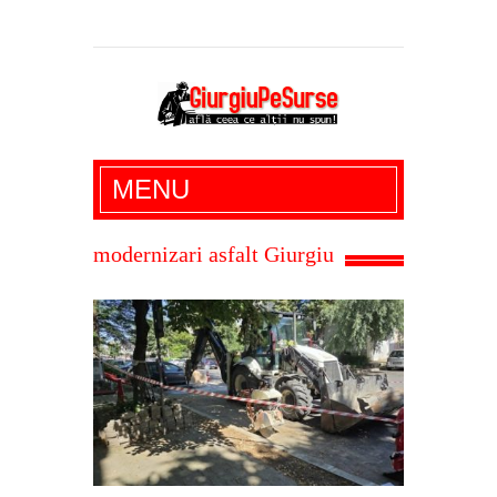
Giurgiu Pe Surse – actualitate giurgiu,
MENU
administratie giurgiu, stiri politice, social
economic, editoriale giurgiu, dezvaluiri,
modernizari asfalt Giurgiu
soc, cancan, stiri locale