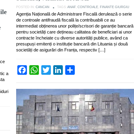
POSTED IN:
CANCAN
TAGS:
ANAF
,
CONTROALE
,
FINANTE GIURGIU
ile
Agenția Națională de Administrare Fiscală derulează o serie
de controale antifraudă fiscală la contribuabili ce au
intermediat obținerea unor polițe/scrisori de garanție bancară
e
pentru societăți care dețineau calitatea de beneficiari ai unor
contracte încheiate cu diverse autorități publice, având ca
presupuși emitenți o instituție bancară din Lituania și două
societăți de asigurări din Franța, respectiv […]
ice
Facebook
WhatsApp
Twitter
LinkedIn
Partajează
tic a
sta
iduri