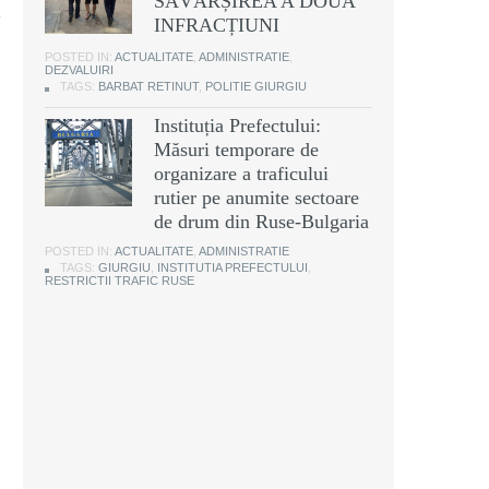
SĂVÂRȘIREA A DOUĂ
INFRACȚIUNI
POSTED IN:
ACTUALITATE
,
ADMINISTRATIE
,
DEZVALUIRI
TAGS:
BARBAT RETINUT
,
POLITIE GIURGIU
Instituția Prefectului:
Măsuri temporare de
organizare a traficului
rutier pe anumite sectoare
de drum din Ruse-Bulgaria
POSTED IN:
ACTUALITATE
,
ADMINISTRATIE
TAGS:
GIURGIU
,
INSTITUTIA PREFECTULUI
,
RESTRICTII TRAFIC RUSE