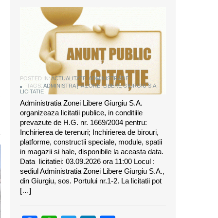
ANUNT DE LICITATIE
POSTED IN:
ACTUALITATE
,
ADMINISTRATIE
TAGS:
ADMINISTRAȚIA ZONEI LIBERE GIURGIU S.A
,
LICITATIE
Administratia Zonei Libere Giurgiu S.A.
organizeaza licitatii publice, in conditiile
prevazute de H.G. nr. 1669/2004 pentru:
Inchirierea de terenuri; Inchirierea de birouri,
platforme, constructii speciale, module, spatii
in magazii si hale, disponibile la aceasta data.
Data licitatiei: 03.09.2026 ora 11:00 Locul :
sediul Administratia Zonei Libere Giurgiu S.A.,
din Giurgiu, sos. Portului nr.1-2. La licitatii pot
[…]