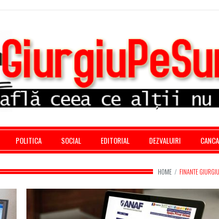
stratie giurgiu, stiri politice, social economic, editoria
POLITICA
SOCIAL
EDITORIAL
DEZVALUIRI
CANC
HOME
/
FINANTE GIURGI