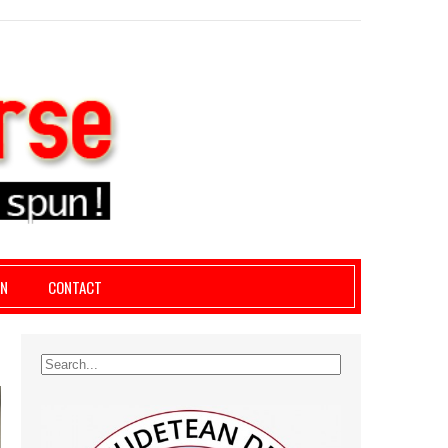
le giurgiu, dezvaluiri, soc, cancan, stiri locale
AN
CONTACT
U