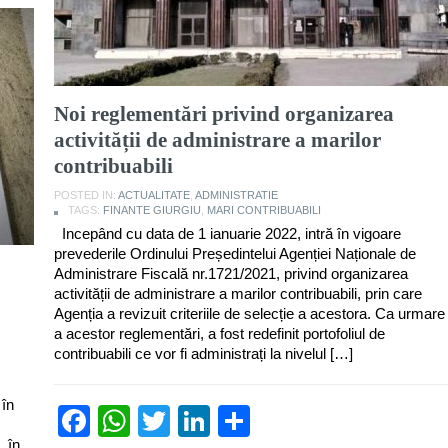
Noi reglementări privind organizarea
activității de administrare a marilor
contribuabili
POSTED IN:
ACTUALITATE
,
ADMINISTRATIE
TAGS:
FINANTE GIURGIU
,
MARI CONTRIBUABILI
Incepând cu data de 1 ianuarie 2022, intră în vigoare
prevederile Ordinului Președintelui Agenției Naționale de
Administrare Fiscală nr.1721/2021, privind organizarea
activității de administrare a marilor contribuabili, prin care
Agenția a revizuit criteriile de selecție a acestora. Ca urmare
a acestor reglementări, a fost redefinit portofoliul de
contribuabili ce vor fi administrați la nivelul […]
 în
Facebook
WhatsApp
Twitter
LinkedIn
Partajează
, în