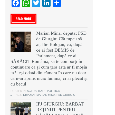
Facebook
WhatsApp
Twitter
LinkedIn
Partajează
READ MORE
Marian Mina, deputat PSD
de Giurgiu: Cât tupeu să
ai, Ilie Bolojan, ca, după
ce ai fost DEMIS de
Parlament, după ce ai
SĂRĂCIT România, să te comporți în
continuare ca și cum ţara asta ar fi moșia
ta? Ieși odată din cămara în care nu doar
că n-ai aprins nicio lumină, ci ai plecat și
cu becul!
POSTED IN:
ACTUALITATE
,
POLITICA
TAGS:
DEPUTAT MARIAN MINA
,
PSD GIURGIU
IPJ GIURGIU: BĂRBAT
REȚINUT PENTRU