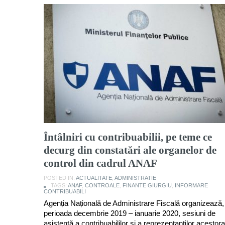
Întâlniri cu contribuabilii, pe teme ce
decurg din constatări ale organelor de
control din cadrul ANAF
POSTED IN:
ACTUALITATE
,
ADMINISTRATIE
TAGS:
ANAF
,
CONTROALE
,
FINANTE GIURGIU
,
INFORMARE
CONTRIBUABILI
Agenția Națională de Administrare Fiscală organizează,
perioada decembrie 2019 – ianuarie 2020, sesiuni de
asistență a contribuabililor și a reprezentanților acestora