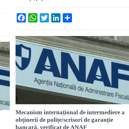
Facebook
WhatsApp
Twitter
LinkedIn
Partajează
Mecanism internațional de intermediere a
obținerii de polițe/scrisori de garanție
bancară, verificat de ANAF