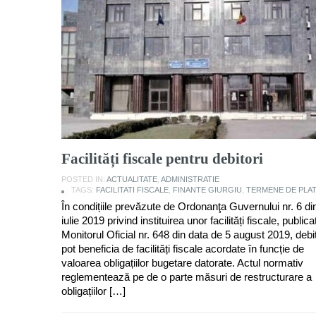
Facilități fiscale pentru debitori
POSTED IN:
ACTUALITATE
,
ADMINISTRATIE
TAGS:
FACILITATI FISCALE
,
FINANTE GIURGIU
,
TERMENE DE PLA
În condițiile prevăzute de Ordonanţa Guvernului nr. 6 di
iulie 2019 privind instituirea unor facilități fiscale, publica
Monitorul Oficial nr. 648 din data de 5 august 2019, debit
pot beneficia de facilități fiscale acordate în funcție de
valoarea obligațiilor bugetare datorate. Actul normativ
reglementează pe de o parte măsuri de restructurare a
obligațiilor […]