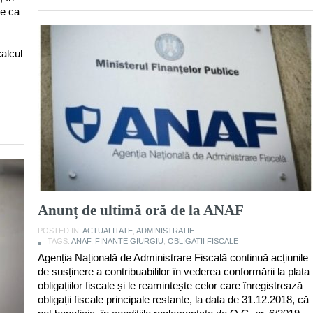
te ca
calcul
Anunț de ultimă oră de la ANAF
POSTED IN:
ACTUALITATE
,
ADMINISTRATIE
TAGS:
ANAF
,
FINANTE GIURGIU
,
OBLIGATII FISCALE
Agenția Națională de Administrare Fiscală continuă acțiunile
de susținere a contribuabililor în vederea conformării la plata
obligațiilor fiscale și le reamintește celor care înregistrează
obligații fiscale principale restante, la data de 31.12.2018, că