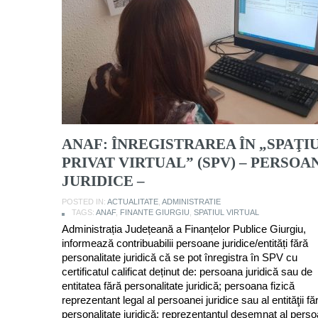
ANAF: ÎNREGISTRAREA ÎN „SPAŢI
PRIVAT VIRTUAL” (SPV) – PERSOA
JURIDICE –
POSTED IN:
ACTUALITATE
,
ADMINISTRATIE
TAGS:
ANAF
,
FINANTE GIURGIU
,
SPATIUL VIRTUAL
Administrația Județeană a Finanțelor Publice Giurgiu,
informează contribuabilii persoane juridice/entități fără
personalitate juridică că se pot înregistra în SPV cu
certificatul calificat deținut de: persoana juridică sau de
entitatea fără personalitate juridică; persoana fizică
reprezentant legal al persoanei juridice sau al entităţii fă
personalitate juridică; reprezentantul desemnat al perso