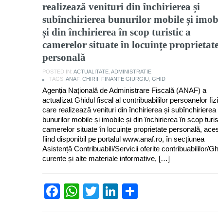
realizează venituri din închirierea și
subînchirierea bunurilor mobile și imob
și din închirierea în scop turistic a
camerelor situate în locuințe proprietat
personală
POSTED IN:
ACTUALITATE
,
ADMINISTRATIE
TAGS:
ANAF
,
CHIRII
,
FINANTE GIURGIU
,
GHID
Agenția Națională de Administrare Fiscală (ANAF) a
actualizat Ghidul fiscal al contribuabililor persoanelor fiz
care realizează venituri din închirierea și subînchirierea
bunurilor mobile și imobile și din închirierea în scop turis
camerelor situate în locuințe proprietate personală, ace
fiind disponibil pe portalul www.anaf.ro, în secțiunea
Asistență Contribuabili/Servicii oferite contribuabililor/Gh
curente și alte materiale informative, […]
Facebook
WhatsApp
Twitter
LinkedIn
Partajează