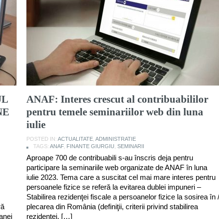
UL
ANAF: Interes crescut al contribuabililor
NE
pentru temele seminariilor web din luna
iulie
POSTED IN:
ACTUALITATE
,
ADMINISTRATIE
TAGS:
ANAF
,
FINANTE GIURGIU
,
SEMINARII
Aproape 700 de contribuabili s-au înscris deja pentru
participare la seminariile web organizate de ANAF în luna
iulie 2023. Tema care a suscitat cel mai mare interes pentru
persoanele fizice se referă la evitarea dublei impuneri –
Stabilirea rezidenţei fiscale a persoanelor fizice la sosirea în 
ră
plecarea din România (definiţii, criterii privind stabilirea
anei
rezidenţei, […]