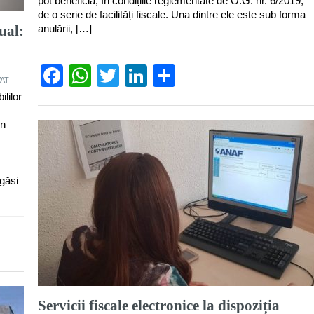
pot beneficia, în condițiile reglementate de O.G. nr. 6/2019,
de o serie de facilități fiscale. Una dintre ele este sub forma
ual:
anulării, […]
Facebook
WhatsApp
Twitter
LinkedIn
Partajează
VAT
ililor
in
egăsi
Servicii fiscale electronice la dispoziția