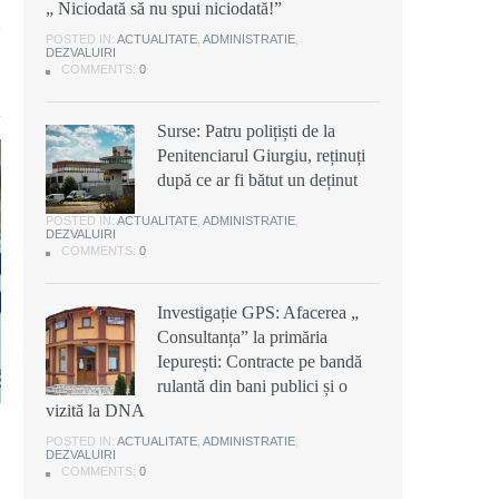
„ Niciodată să nu spui niciodată!”
POSTED IN:
ACTUALITATE
,
ADMINISTRATIE
,
DEZVALUIRI
COMMENTS:
0
Surse: Patru polițiști de la
Penitenciarul Giurgiu, reținuți
după ce ar fi bătut un deținut
POSTED IN:
ACTUALITATE
,
ADMINISTRATIE
,
DEZVALUIRI
COMMENTS:
0
Investigație GPS: Afacerea „
Consultanța” la primăria
Iepurești: Contracte pe bandă
rulantă din bani publici și o
vizită la DNA
POSTED IN:
ACTUALITATE
,
ADMINISTRATIE
,
DEZVALUIRI
COMMENTS:
0