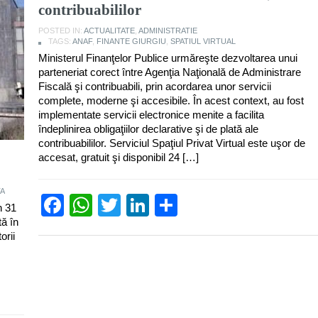
contribuabililor
POSTED IN:
ACTUALITATE
,
ADMINISTRATIE
TAGS:
ANAF
,
FINANTE GIURGIU
,
SPATIUL VIRTUAL
Ministerul Finanţelor Publice urmăreşte dezvoltarea unui
parteneriat corect între Agenţia Naţională de Administrare
Fiscală şi contribuabili, prin acordarea unor servicii
complete, moderne şi accesibile. În acest context, au fost
implementate servicii electronice menite a facilita
îndeplinirea obligaţiilor declarative şi de plată ale
contribuabililor. Serviciul Spaţiul Privat Virtual este uşor de
accesat, gratuit şi disponibil 24 […]
TA
Facebook
WhatsApp
Twitter
LinkedIn
Partajează
n 31
tă în
orii