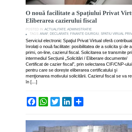
O nouă facilitate a Spațiului Privat Virt
Eliberarea cazierului fiscal
POSTED IN:
ACTUALITATE
,
ADMINISTRATIE
TAGS:
ANAF
,
DECLARATII
,
FINANTE GIURGIU
,
SPATIU VIRUAL PRI
Serviciul electronic Spaţiul Privat Virtual oferă contribuab
înrolați o nouă facilitate: posibilitatea de a solicita şi de a
primi, on-line, cazierul fiscal. Solicitarea se transmite pr
intermediul Secțiunii „Solicitări / Eliberare documente/
Certificat de cazier fiscal”, prin selectarea CIF/CNP-ului
pentru care se dorește eliberarea certificatului şi
menţionarea motivului solicitării. Cazierul fiscal se va r
în […]
Facebook
WhatsApp
Twitter
LinkedIn
Partajează