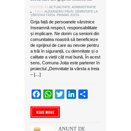
POSTED IN:
ACTUALITATE
,
ADMINISTRATIE
TAGS:
ALEXANDRU PĂUN
,
DEMNITATE LA
VÂRSTA A TREIA
,
PRIMAR JOITA
Grija față de persoanele vârstnice
înseamnă respect, responsabilitate
și implicare. Ne dorim ca seniorii din
comunitatea noastră să beneficieze
de sprijinul de care au nevoie pentru
a trăi în siguranță, cu demnitate și o
calitate a vieții cât mai bună. În acest
sens, Comuna Joița este partener în
proiectul „Demnitate la vârsta a treia
– […]
Facebook
WhatsApp
Twitter
LinkedIn
Partajeaz
READ MORE
ANUNT DE