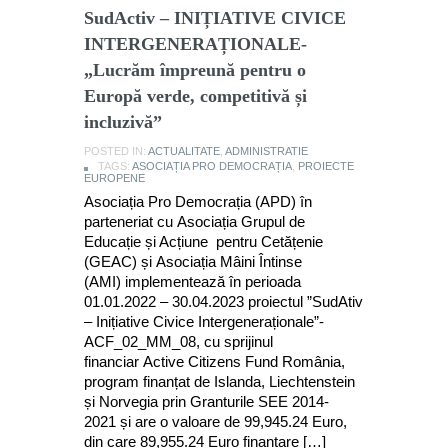
SudActiv – INIȚIATIVE CIVICE
INTERGENERAȚIONALE-
„Lucrăm împreună pentru o
Europă verde, competitivă și
incluzivă”
POSTED IN:
ACTUALITATE
,
ADMINISTRATIE
TAGS:
ASOCIAȚIA PRO DEMOCRAȚIA
,
PROIECTE
EUROPENE
Asociația Pro Democrația (APD) în
parteneriat cu Asociația Grupul de
Educație și Acțiune pentru Cetățenie
(GEAC) și Asociația Mâini Întinse
(AMI) implementează în perioada
01.01.2022 – 30.04.2023 proiectul ”SudAtiv
– Inițiative Civice Intergeneraționale”-
ACF_02_MM_08, cu sprijinul
financiar Active Citizens Fund România,
program finanțat de Islanda, Liechtenstein
și Norvegia prin Granturile SEE 2014-
2021 și are o valoare de 99,945.24 Euro,
din care 89,955.24 Euro finanțare […]