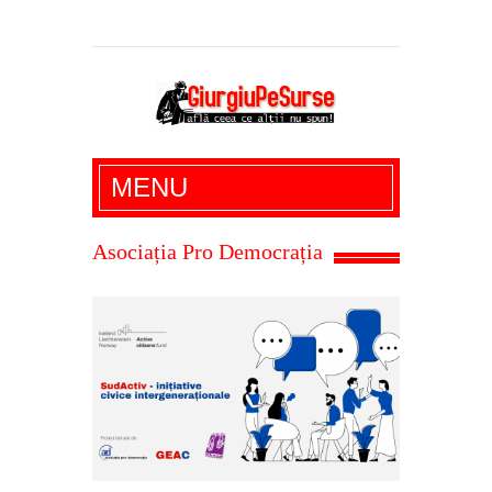
Giurgiu Pe Surse – actualitate giurgiu,
MENU
administratie giurgiu, stiri politice, social
economic, editoriale giurgiu, dezvaluiri,
Asociația Pro Democrația
soc, cancan, stiri locale