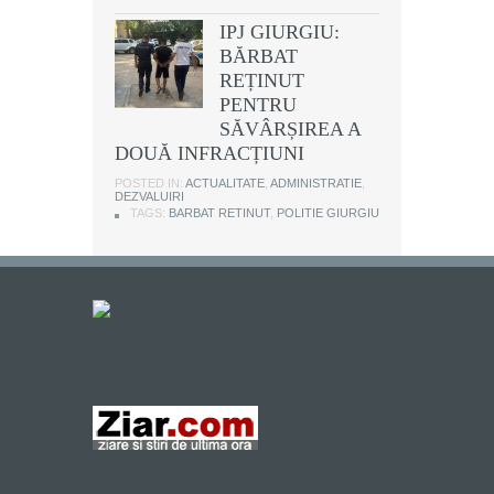
IPJ GIURGIU:
BĂRBAT
REȚINUT
PENTRU
SĂVÂRȘIREA A
DOUĂ INFRACȚIUNI
POSTED IN:
ACTUALITATE
,
ADMINISTRATIE
,
DEZVALUIRI
TAGS:
BARBAT RETINUT
,
POLITIE GIURGIU