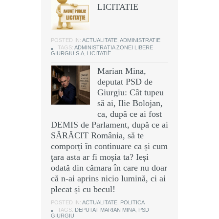
LICITATIE
POSTED IN:
ACTUALITATE
,
ADMINISTRATIE
TAGS:
ADMINISTRAȚIA ZONEI LIBERE
GIURGIU S.A
,
LICITATIE
Marian Mina,
deputat PSD de
Giurgiu: Cât tupeu
să ai, Ilie Bolojan,
ca, după ce ai fost
DEMIS de Parlament, după ce ai
SĂRĂCIT România, să te
comporți în continuare ca și cum
ţara asta ar fi moșia ta? Ieși
odată din cămara în care nu doar
că n-ai aprins nicio lumină, ci ai
plecat și cu becul!
POSTED IN:
ACTUALITATE
,
POLITICA
TAGS:
DEPUTAT MARIAN MINA
,
PSD
GIURGIU