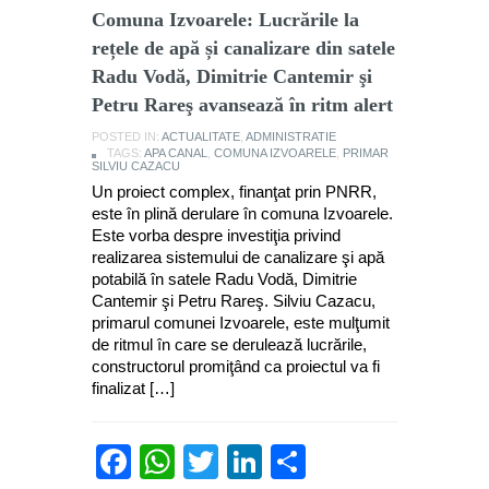
Comuna Izvoarele: Lucrările la
rețele de apă și canalizare din satele
Radu Vodă, Dimitrie Cantemir şi
Petru Rareş avansează în ritm alert
POSTED IN:
ACTUALITATE
,
ADMINISTRATIE
TAGS:
APA CANAL
,
COMUNA IZVOARELE
,
PRIMAR
SILVIU CAZACU
Un proiect complex, finanţat prin PNRR,
este în plină derulare în comuna Izvoarele.
Este vorba despre investiţia privind
realizarea sistemului de canalizare şi apă
potabilă în satele Radu Vodă, Dimitrie
Cantemir şi Petru Rareş. Silviu Cazacu,
primarul comunei Izvoarele, este mulţumit
de ritmul în care se derulează lucrările,
constructorul promiţând ca proiectul va fi
finalizat […]
Facebook
WhatsApp
Twitter
LinkedIn
Partajează