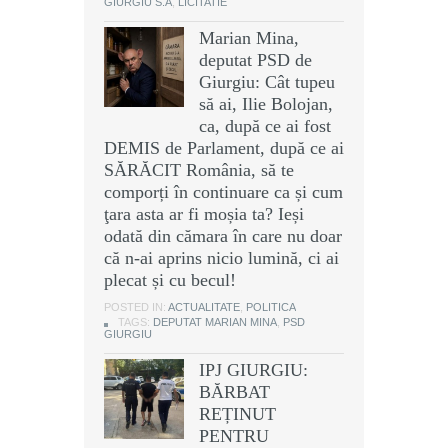
GIURGIU S.A
,
LICITATIE
Marian Mina,
deputat PSD de
Giurgiu: Cât tupeu
să ai, Ilie Bolojan,
ca, după ce ai fost
DEMIS de Parlament, după ce ai
SĂRĂCIT România, să te
comporți în continuare ca și cum
ţara asta ar fi moșia ta? Ieși
odată din cămara în care nu doar
că n-ai aprins nicio lumină, ci ai
plecat și cu becul!
POSTED IN:
ACTUALITATE
,
POLITICA
TAGS:
DEPUTAT MARIAN MINA
,
PSD
GIURGIU
IPJ GIURGIU:
BĂRBAT
REȚINUT
PENTRU