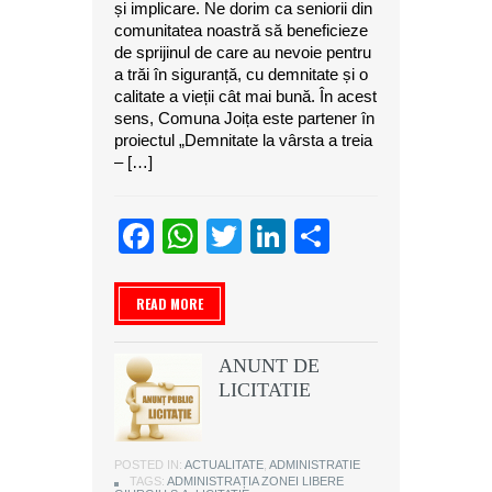
și implicare. Ne dorim ca seniorii din
comunitatea noastră să beneficieze
de sprijinul de care au nevoie pentru
a trăi în siguranță, cu demnitate și o
calitate a vieții cât mai bună. În acest
sens, Comuna Joița este partener în
proiectul „Demnitate la vârsta a treia
– […]
Facebook
WhatsApp
Twitter
LinkedIn
Partajeaz
READ MORE
ANUNT DE
LICITATIE
POSTED IN:
ACTUALITATE
,
ADMINISTRATIE
TAGS:
ADMINISTRAȚIA ZONEI LIBERE