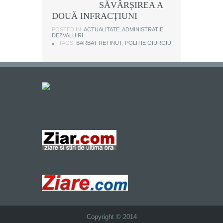
SĂVÂRȘIREA A
DOUĂ INFRACȚIUNI
POSTED IN:
ACTUALITATE
,
ADMINISTRATIE
,
DEZVALUIRI
TAGS:
BARBAT RETINUT
,
POLITIE GIURGIU
Copyright © 2014