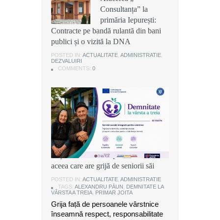
Consultanța” la
Consultanța” la
Consultanța” la
primăria Iepurești:
primăria Iepurești:
primăria Iepurești:
Contracte pe bandă rulantă din bani
Contracte pe bandă rulantă din bani
Contracte pe bandă rulantă din bani
publici și o vizită la DNA
publici și o vizită la DNA
publici și o vizită la DNA
POSTED IN:
POSTED IN:
POSTED IN:
ACTUALITATE
ACTUALITATE
ACTUALITATE
,
,
,
ADMINISTRATIE
ADMINISTRATIE
ADMINISTRATIE
,
,
,
DEZVALUIRI
DEZVALUIRI
DEZVALUIRI
COMMENTS:
COMMENTS:
COMMENTS:
0
0
0
Alexandru Păun, primarul comunei
Joița: O comunitate puternică este
aceea care are grijă de seniorii săi
POSTED IN:
ACTUALITATE
,
ADMINISTRATIE
TAGS:
ALEXANDRU PĂUN
,
DEMNITATE LA
VÂRSTA A TREIA
,
PRIMAR JOITA
Grija față de persoanele vârstnice
înseamnă respect, responsabilitate