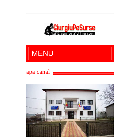
Giurgiu Pe Surse – actualitate giurgiu,
MENU
administratie giurgiu, stiri politice, social
economic, editoriale giurgiu, dezvaluiri,
apa canal
soc, cancan, stiri locale