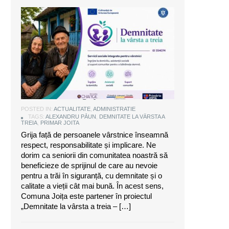
Alexandru Păun, primarul comunei
Joița: O comunitate puternică este
aceea care are grijă de seniorii săi
POSTED IN:
ACTUALITATE
,
ADMINISTRATIE
TAGS:
ALEXANDRU PĂUN
,
DEMNITATE LA VÂRSTA A
TREIA
,
PRIMAR JOITA
Grija față de persoanele vârstnice înseamnă
respect, responsabilitate și implicare. Ne
dorim ca seniorii din comunitatea noastră să
beneficieze de sprijinul de care au nevoie
pentru a trăi în siguranță, cu demnitate și o
calitate a vieții cât mai bună. În acest sens,
Comuna Joița este partener în proiectul
„Demnitate la vârsta a treia – […]