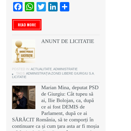
Facebook
WhatsApp
Twitter
LinkedIn
Partajează
READ MORE
ANUNT DE LICITATIE
POSTED IN:
ACTUALITATE
,
ADMINISTRATIE
TAGS:
ADMINISTRAȚIA ZONEI LIBERE GIURGIU S.A
,
LICITATIE
Marian Mina, deputat PSD
de Giurgiu: Cât tupeu să
ai, Ilie Bolojan, ca, după
ce ai fost DEMIS de
Parlament, după ce ai
SĂRĂCIT România, să te comporți în
continuare ca și cum ţara asta ar fi moșia