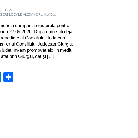
OLITICA
GERI LOCALE ALEXANDRU VLADU
,
încheia campania electorală pentru
inică 27.09.2020. După cum știți deja,
reședinte al Consiliului Județean
silier al Consiliului Județean Giurgiu.
 județ, m-am promovat aici in mediul
atât prin Giurgiu, cât și […]
ok
sApp
itter
LinkedIn
Partajează