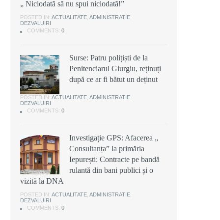
„ Niciodată să nu spui niciodată!”
POSTED IN:
ACTUALITATE
,
ADMINISTRATIE
,
DEZVALUIRI
COMMENTS:
0
Surse: Patru polițiști de la
Penitenciarul Giurgiu, reținuți
după ce ar fi bătut un deținut
POSTED IN:
ACTUALITATE
,
ADMINISTRATIE
,
DEZVALUIRI
COMMENTS:
0
Investigație GPS: Afacerea „
Consultanța” la primăria
Iepurești: Contracte pe bandă
rulantă din bani publici și o
vizită la DNA
POSTED IN:
ACTUALITATE
,
ADMINISTRATIE
,
DEZVALUIRI
COMMENTS:
0