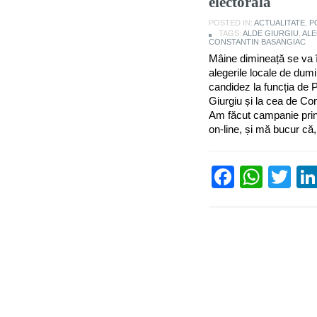
electorală
POSTED IN:
ACTUALITATE
,
P
TAGS:
ALDE GIURGIU
,
ALE
CONSTANTIN BASANGIAC
Mâine dimineață se va 
alegerile locale de dum
candidez la funcția de P
Giurgiu și la cea de Con
Am făcut campanie prin
on-line, și mă bucur că, 
Facebo
What
Tw