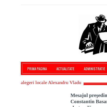
Giurgiu Pe Surse – actualitate giurgiu, admini
PRIMA PAGINA
ACTUALITATE
ADMINISTRATIE
alegeri locale Alexandru Vladu
Mesajul preşedi
Constantin Basan