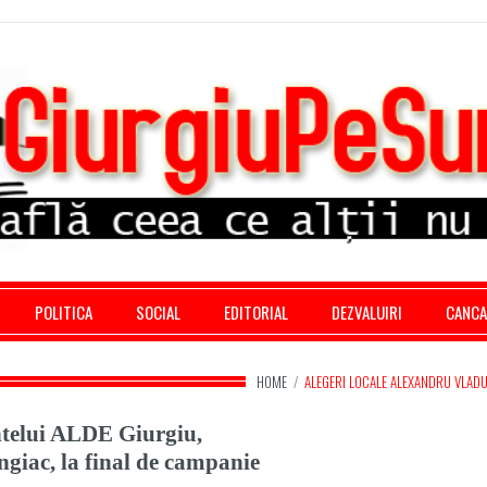
stratie giurgiu, stiri politice, social economic, editoria
POLITICA
SOCIAL
EDITORIAL
DEZVALUIRI
CANC
HOME
/
ALEGERI LOCALE ALEXANDRU VLAD
ntelui ALDE Giurgiu,
giac, la final de campanie