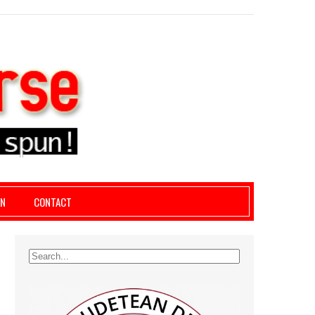
le giurgiu, dezvaluiri, soc, cancan, stiri locale
AN
CONTACT
U