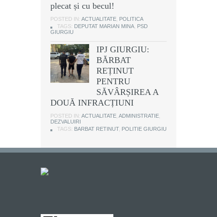
plecat și cu becul!
POSTED IN:
ACTUALITATE
,
POLITICA
TAGS:
DEPUTAT MARIAN MINA
,
PSD
GIURGIU
IPJ GIURGIU:
BĂRBAT
REȚINUT
PENTRU
SĂVÂRȘIREA A
DOUĂ INFRACȚIUNI
POSTED IN:
ACTUALITATE
,
ADMINISTRATIE
,
DEZVALUIRI
TAGS:
BARBAT RETINUT
,
POLITIE GIURGIU