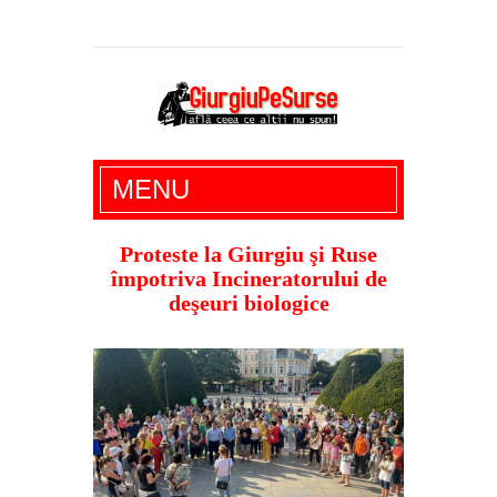
Giurgiu Pe Surse – actualitate giurgiu,
MENU
administratie giurgiu, stiri politice, social
economic, editoriale giurgiu, dezvaluiri,
Proteste la Giurgiu şi Ruse
împotriva Incineratorului de
soc, cancan, stiri locale
deşeuri biologice