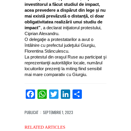
investitorul a făcut studiul de impact,
acea prevedere a dispărut din lege şi nu
mai există prevăzută o distanţă, ci doar
obligativitatea realizării unui studiu de
impact”
, a declarat iniţiatorul protestului,
Ciprian Alexandru.
O delegaţie a protestatarilor a avut o
întâlnire cu prefectul judeţului Giurgiu,
Florentina Stănculescu.
La protestul din oraşul Ruse au participat şi
reprezentanţii autorităţilor locale, numărul
locuitorilor prezenţi la miting fiind sensibil
mai mare comparativ cu Giurgiu.
Facebook
WhatsApp
Twitter
LinkedIn
Partajează
PUBLICAT
: SEPTEMBRIE 1, 2023
RELATED ARTICLES