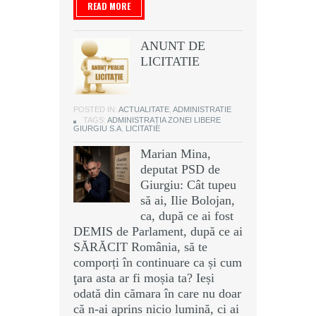
READ MORE
ANUNT DE
LICITATIE
POSTED IN:
ACTUALITATE
,
ADMINISTRATIE
TAGS:
ADMINISTRAȚIA ZONEI LIBERE
GIURGIU S.A
,
LICITATIE
Marian Mina,
deputat PSD de
Giurgiu: Cât tupeu
să ai, Ilie Bolojan,
ca, după ce ai fost
DEMIS de Parlament, după ce ai
SĂRĂCIT România, să te
comporți în continuare ca și cum
ţara asta ar fi moșia ta? Ieși
odată din cămara în care nu doar
că n-ai aprins nicio lumină, ci ai