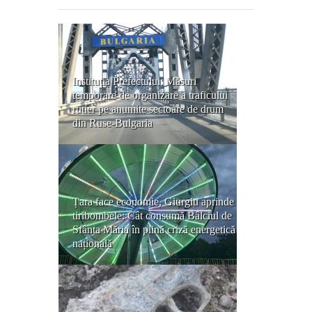
Instituția Prefectului: Măsuri
temporare de organizare a traficului
rutier pe anumite sectoare de drum
din Ruse-Bulgaria
Țara face economie, Giurgiu aprinde
tiribombele: Cât consumă Bâlciul de
Sfânta Măria în plină criză energetică
națională