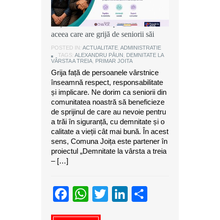
Alexandru Păun, primarul comunei
Joița: O comunitate puternică este
aceea care are grijă de seniorii săi
POSTED IN:
ACTUALITATE
,
ADMINISTRATIE
TAGS:
ALEXANDRU PĂUN
,
DEMNITATE LA
VÂRSTA A TREIA
,
PRIMAR JOITA
Grija față de persoanele vârstnice
înseamnă respect, responsabilitate
și implicare. Ne dorim ca seniorii din
comunitatea noastră să beneficieze
de sprijinul de care au nevoie pentru
a trăi în siguranță, cu demnitate și o
calitate a vieții cât mai bună. În acest
sens, Comuna Joița este partener în
proiectul „Demnitate la vârsta a treia
– […]
Facebook
WhatsApp
Twitter
LinkedIn
Partajeaz