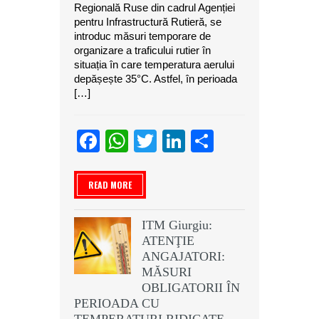
Regională Ruse din cadrul Agenției
pentru Infrastructură Rutieră, se
introduc măsuri temporare de
organizare a traficului rutier în
situația în care temperatura aerului
depășește 35°C. Astfel, în perioada
[…]
Facebook
WhatsApp
Twitter
LinkedIn
Partajeaz
READ MORE
ITM Giurgiu:
ATENŢIE
ANGAJATORI:
MĂSURI
OBLIGATORII ÎN
PERIOADA CU
TEMPERATURI RIDICATE