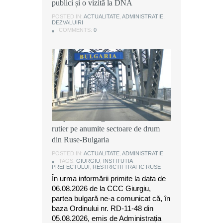
publici și o vizită la DNA
publici și o vizită la DNA
publici și o vizită la DNA
POSTED IN:
POSTED IN:
POSTED IN:
ACTUALITATE
ACTUALITATE
ACTUALITATE
,
,
,
ADMINISTRATIE
ADMINISTRATIE
ADMINISTRATIE
,
,
,
DEZVALUIRI
DEZVALUIRI
DEZVALUIRI
COMMENTS:
COMMENTS:
COMMENTS:
0
0
0
Instituția Prefectului: Măsuri
temporare de organizare a traficului
rutier pe anumite sectoare de drum
din Ruse-Bulgaria
POSTED IN:
ACTUALITATE
,
ADMINISTRATIE
TAGS:
GIURGIU
,
INSTITUTIA
PREFECTULUI
,
RESTRICTII TRAFIC RUSE
În urma informării primite la data de
06.08.2026 de la CCC Giurgiu,
partea bulgară ne-a comunicat că, în
baza Ordinului nr. RD-11-48 din
05.08.2026, emis de Administrația