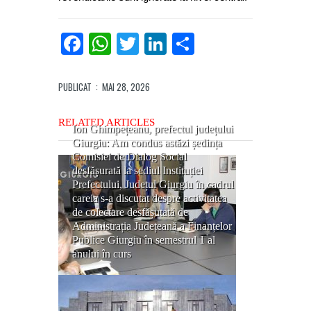
Facebook
WhatsApp
Twitter
LinkedIn
Partajează
PUBLICAT
: MAI 28, 2026
RELATED ARTICLES
Ion Ghimpețeanu, prefectul județului
Giurgiu: Am condus astăzi ședința
Comisiei de Dialog Social
desfășurată la sediul Instituției
Prefectului, Județul Giurgiu în cadrul
careia s-a discutat despre activitatea
de colectare desfășutată de
Administrația Județeană a Finanțelor
Publice Giurgiu în semestrul 1 al
anului în curs