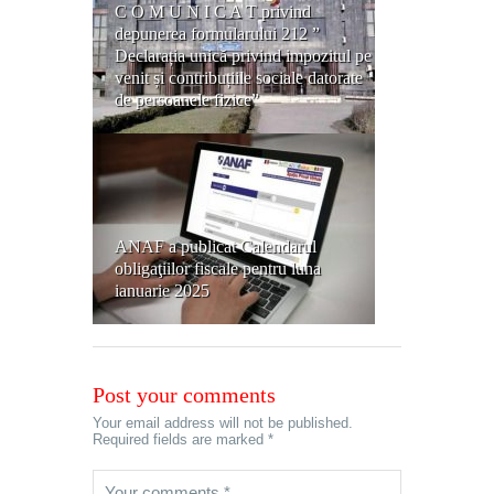
C O M U N I C A T privind
depunerea formularului 212 ”
Declarația unică privind impozitul pe
venit și contribuțiile sociale datorate
de persoanele fizice”
ANAF a publicat Calendarul
obligaţiilor fiscale pentru luna
ianuarie 2025
Post your comments
Your email address will not be published.
Required fields are marked *