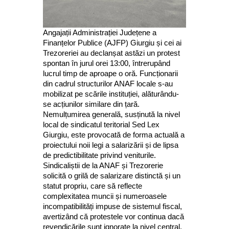
Angajații Administrației Județene a
Finanțelor Publice (AJFP) Giurgiu și cei ai
Trezoreriei au declanșat astăzi un protest
spontan în jurul orei 13:00, întrerupând
lucrul timp de aproape o oră. Funcționarii
din cadrul structurilor ANAF locale s-au
mobilizat pe scările instituției, alăturându-
se acțiunilor similare din țară.
Nemulțumirea generală, susținută la nivel
local de sindicatul teritorial Sed Lex
Giurgiu, este provocată de forma actuală a
proiectului noii legi a salarizării și de lipsa
de predictibilitate privind veniturile.
Sindicaliștii de la ANAF și Trezorerie
solicită o grilă de salarizare distinctă și un
statut propriu, care să reflecte
complexitatea muncii și numeroasele
incompatibilități impuse de sistemul fiscal,
avertizând că protestele vor continua dacă
revendicările sunt ignorate la nivel central.