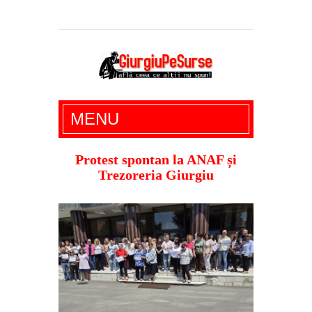
Giurgiu Pe Surse – actualitate giurgiu,
MENU
administratie giurgiu, stiri politice, social
economic, editoriale giurgiu, dezvaluiri,
Protest spontan la ANAF și
Trezoreria Giurgiu
soc, cancan, stiri locale