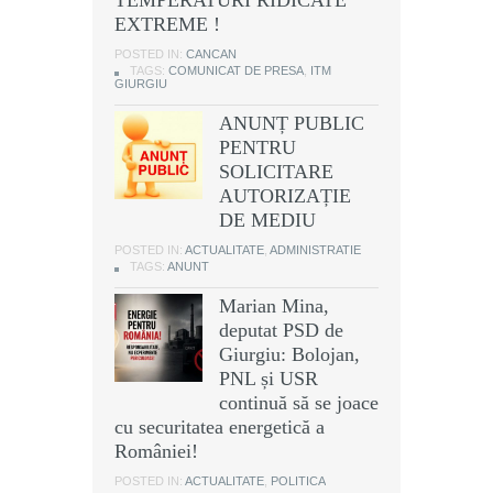
EXTREME !
POSTED IN:
CANCAN
TAGS:
COMUNICAT DE PRESA
,
ITM
GIURGIU
ANUNȚ PUBLIC
PENTRU
SOLICITARE
AUTORIZAȚIE
DE MEDIU
POSTED IN:
ACTUALITATE
,
ADMINISTRATIE
TAGS:
ANUNT
Marian Mina,
deputat PSD de
Giurgiu: Bolojan,
PNL și USR
continuă să se joace
cu securitatea energetică a
României!
POSTED IN:
ACTUALITATE
,
POLITICA