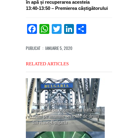
în apă și recuperarea acesteia
13:40-13:50 – Premierea câștigătorului
Facebook
WhatsApp
Twitter
LinkedIn
Partajează
PUBLICAT
: IANUARIE 5, 2020
RELATED ARTICLES
Instituția Prefectului: Măsuri
temporare de organizare a traficului
rutier pe anumite sectoare de drum
din Ruse-Bulgaria