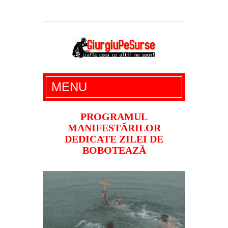
Giurgiu Pe Surse – actualitate giurgiu,
MENU
administratie giurgiu, stiri politice, social
economic, editoriale giurgiu, dezvaluiri,
PROGRAMUL
MANIFESTĂRILOR
soc, cancan, stiri locale
DEDICATE ZILEI DE
BOBOTEAZĂ