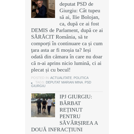
deputat PSD de
Giurgiu: Cât tupeu
să ai, Ilie Bolojan,
ca, după ce ai fost
DEMIS de Parlament, după ce ai
SĂRĂCIT România, să te
comporți în continuare ca și cum
ţara asta ar fi moșia ta? Ieși
odată din cămara în care nu doar
că n-ai aprins nicio lumină, ci ai
plecat și cu becul!
POSTED IN:
ACTUALITATE
,
POLITICA
TAGS:
DEPUTAT MARIAN MINA
,
PSD
GIURGIU
IPJ GIURGIU:
BĂRBAT
REȚINUT
PENTRU
SĂVÂRȘIREA A
DOUĂ INFRACȚIUNI