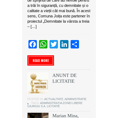
de sprijinul de care au nevoie pentru
a trăi în siguranță, cu demnitate și o
calitate a vieții cât mai bună. În acest
sens, Comuna Joița este partener în
proiectul „Demnitate la vârsta a treia
– […]
Facebook
WhatsApp
Twitter
LinkedIn
Partajeaz
READ MORE
ANUNT DE
LICITATIE
POSTED IN:
ACTUALITATE
,
ADMINISTRATIE
TAGS:
ADMINISTRAȚIA ZONEI LIBERE
GIURGIU S.A
,
LICITATIE
Marian Mina,