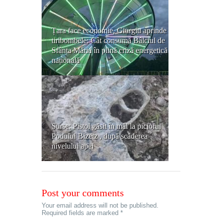
Țara face economie, Giurgiu aprinde
tiribombele: Cât consumă Bâlciul de
Sfânta Măria în plină criză energetică
națională
Surse: Pistol găsit în mâl la piciorul
Podului Bizetz , după scăderea
nivelului apei
Post your comments
Your email address will not be published.
Required fields are marked *