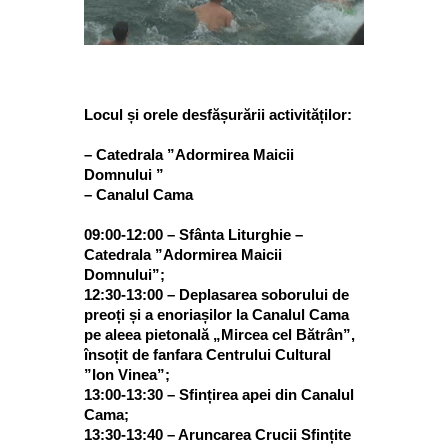
Locul și orele desfășurării activităților:
– Catedrala ”Adormirea Maicii
Domnului ”
– Canalul Cama
09:00-12:00 – Sfânta Liturghie –
Catedrala ”Adormirea Maicii
Domnului”;
12:30-13:00 – Deplasarea soborului de
preoți și a enoriașilor la Canalul Cama
pe aleea pietonală „Mircea cel Bătrân”,
însoțit de fanfara Centrului Cultural
”Ion Vinea”;
13:00-13:30 – Sfințirea apei din Canalul
Cama;
13:30-13:40 – Aruncarea Crucii Sfințite