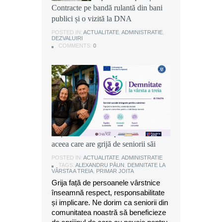
Contracte pe bandă rulantă din bani
Contracte pe bandă rulantă din bani
Contracte pe bandă rulantă din bani
publici și o vizită la DNA
publici și o vizită la DNA
publici și o vizită la DNA
POSTED IN:
POSTED IN:
POSTED IN:
ACTUALITATE
ACTUALITATE
ACTUALITATE
,
,
,
ADMINISTRATIE
ADMINISTRATIE
ADMINISTRATIE
,
,
,
DEZVALUIRI
DEZVALUIRI
DEZVALUIRI
COMMENTS:
COMMENTS:
COMMENTS:
0
0
0
Alexandru Păun, primarul comunei
Joița: O comunitate puternică este
aceea care are grijă de seniorii săi
POSTED IN:
ACTUALITATE
,
ADMINISTRATIE
TAGS:
ALEXANDRU PĂUN
,
DEMNITATE LA
VÂRSTA A TREIA
,
PRIMAR JOITA
Grija față de persoanele vârstnice
înseamnă respect, responsabilitate
și implicare. Ne dorim ca seniorii din
comunitatea noastră să beneficieze