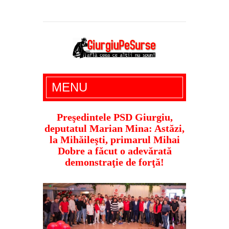
Giurgiu Pe Surse – actualitate giurgiu,
MENU
administratie giurgiu, stiri politice, social
economic, editoriale giurgiu, dezvaluiri,
Preşedintele PSD Giurgiu,
deputatul Marian Mina: Astăzi,
soc, cancan, stiri locale
la Mihăileşti, primarul Mihai
Dobre a făcut o adevărată
demonstraţie de forţă!