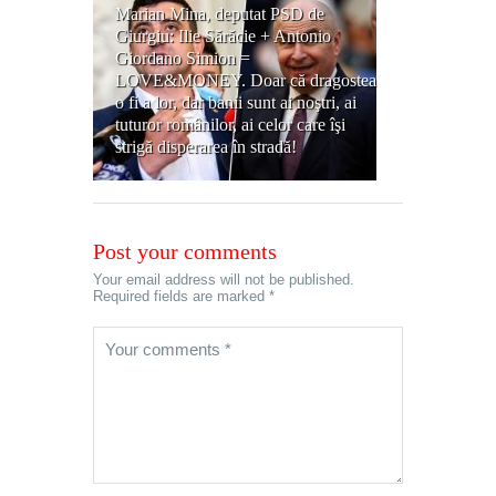
Marian Mina, deputat PSD de
Giurgiu: Ilie Sărăcie + Antonio
Giordano Simion =
LOVE&MONEY. Doar că dragostea
o fi a lor, dar banii sunt ai noştri, ai
tuturor românilor, ai celor care îşi
strigă disperarea în stradă!
Post your comments
Your email address will not be published.
Required fields are marked *