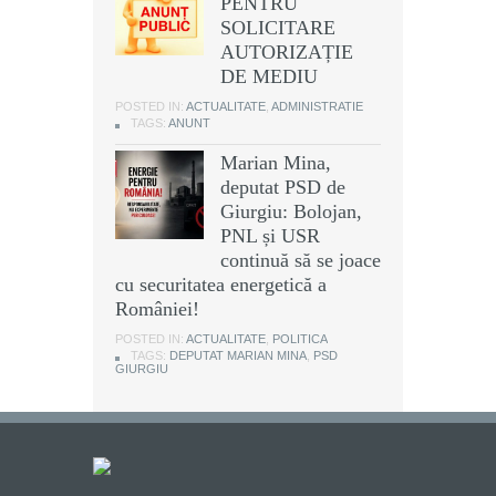
PENTRU
SOLICITARE
AUTORIZAȚIE
DE MEDIU
POSTED IN:
ACTUALITATE
,
ADMINISTRATIE
TAGS:
ANUNT
Marian Mina,
deputat PSD de
Giurgiu: Bolojan,
PNL și USR
continuă să se joace
cu securitatea energetică a
României!
POSTED IN:
ACTUALITATE
,
POLITICA
TAGS:
DEPUTAT MARIAN MINA
,
PSD
GIURGIU