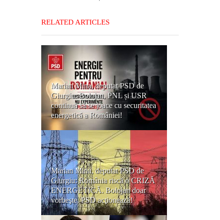
RELATED ARTICLES
Marian Mina, deputat PSD de
Giurgiu: Bolojan, PNL și USR
continuă să se joace cu securitatea
energetică a României!
Marian Mina, deputat PSD de
Giurgiu: România riscă o CRIZĂ
ENERGETICĂ. Bolojan doar
vorbeşte, PSD acţionează!