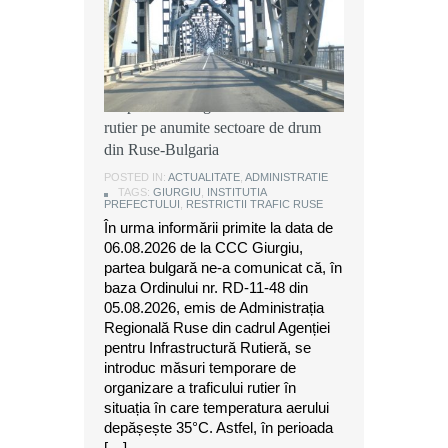
Instituția Prefectului: Măsuri
temporare de organizare a traficului
rutier pe anumite sectoare de drum
din Ruse-Bulgaria
POSTED IN:
ACTUALITATE
,
ADMINISTRATIE
TAGS:
GIURGIU
,
INSTITUTIA
PREFECTULUI
,
RESTRICTII TRAFIC RUSE
În urma informării primite la data de
06.08.2026 de la CCC Giurgiu,
partea bulgară ne-a comunicat că, în
baza Ordinului nr. RD-11-48 din
05.08.2026, emis de Administrația
Regională Ruse din cadrul Agenției
pentru Infrastructură Rutieră, se
introduc măsuri temporare de
organizare a traficului rutier în
situația în care temperatura aerului
depășește 35°C. Astfel, în perioada
[…]