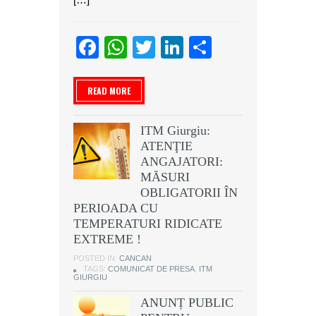
Facebook
WhatsApp
Twitter
LinkedIn
Partajeaz
READ MORE
ITM Giurgiu:
ATENŢIE
ANGAJATORI:
MĂSURI
OBLIGATORII ÎN
PERIOADA CU
TEMPERATURI RIDICATE
EXTREME !
POSTED IN:
CANCAN
TAGS:
COMUNICAT DE PRESA
,
ITM
GIURGIU
ANUNȚ PUBLIC