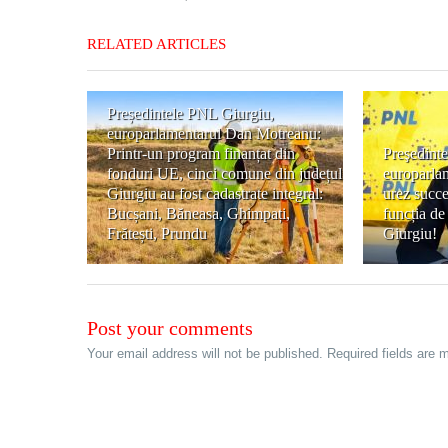
RELATED ARTICLES
Președintele PNL Giurgiu,
europarlamentarul Dan Motreanu:
Printr-un program finanțat din
Preşedint
fonduri UE, cinci comune din județul
europarla
Giurgiu au fost cadastrate integral:
urez succ
Bucșani, Băneasa, Ghimpați,
funcția de 
Frătești, Prundu
Giurgiu!
Post your comments
Your email address will not be published. Required fields are 