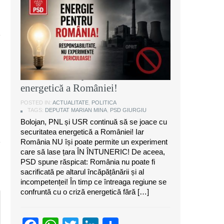
Marian Mina, deputat PSD de
Giurgiu: Bolojan, PNL și USR
continuă să se joace cu securitatea
energetică a României!
POSTED IN:
ACTUALITATE
,
POLITICA
TAGS:
DEPUTAT MARIAN MINA
,
PSD GIURGIU
Bolojan, PNL și USR continuă să se joace cu
securitatea energetică a României! Iar
România NU își poate permite un experiment
care să lase țara ÎN ÎNTUNERIC! De aceea,
PSD spune răspicat: România nu poate fi
sacrificată pe altarul încăpățânării și al
incompetenței! În timp ce întreaga regiune se
confruntă cu o criză energetică fără […]