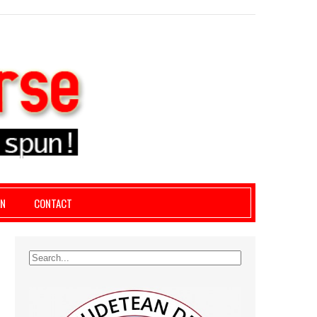
le giurgiu, dezvaluiri, soc, cancan, stiri locale
AN
CONTACT