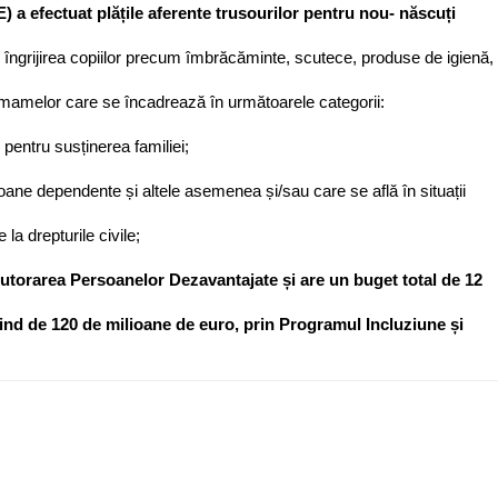
E) a efectuat plățile aferente trusourilor pentru nou- născuți
îngrijirea copiilor precum îmbrăcăminte, scutece, produse de igienă,
re mamelor care se încadrează în următoarele categorii:
 pentru susținerea familiei;
soane dependente și altele asemenea și/sau care se află în situații
la drepturile civile;
jutorarea Persoanelor Dezavantajate și are un buget total de 12
fiind de 120 de milioane de euro, prin Programul Incluziune și