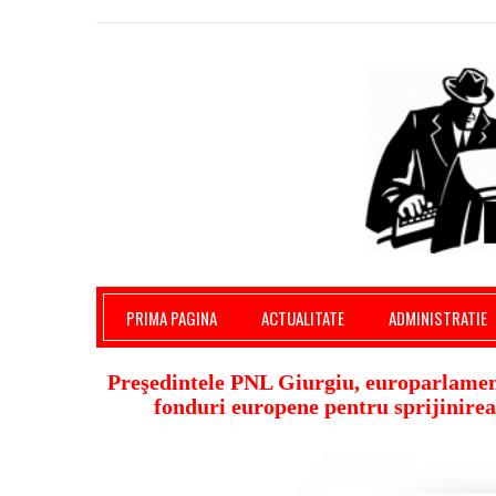
Giurgiu Pe Surse – actualitate giurgiu, admini
PRIMA PAGINA
ACTUALITATE
ADMINISTRATIE
Preşedintele PNL Giurgiu, europarlame
fonduri europene pentru sprijinirea