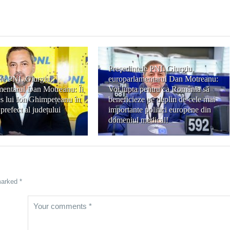
Preşedintele PNL Giurgiu,
ele PNL Giurgiu,
europarlamentarul Dan Motreanu:
mentarul Dan Motreanu: Îi
Voi lupta pentru ca România să
es lui Ion Ghimpețeanu în
beneficieze pe deplin de cele mai
prefect al județului
importante politici europene din
domeniul medical!
marked *