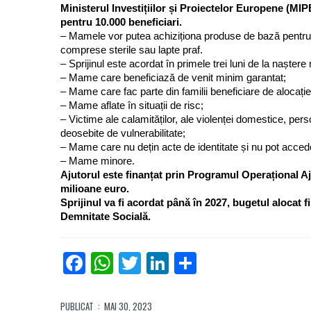
Ministerul Investițiilor și Proiectelor Europene (MIP
pentru 10.000 beneficiari.
– Mamele vor putea achiziționa produse de bază pentru 
comprese sterile sau lapte praf.
– Sprijinul este acordat în primele trei luni de la naște
– Mame care beneficiază de venit minim garantat;
– Mame care fac parte din familii beneficiare de alocație
– Mame aflate în situații de risc;
– Victime ale calamităților, ale violenței domestice, per
deosebite de vulnerabilitate;
– Mame care nu dețin acte de identitate și nu pot accede 
– Mame minore.
Ajutorul este finanțat prin Programul Operațional A
milioane euro.
Sprijinul va fi acordat până în 2027, bugetul alocat 
Demnitate Socială.
Facebook
WhatsApp
Twitter
LinkedIn
Partajează
PUBLICAT
: MAI 30, 2023