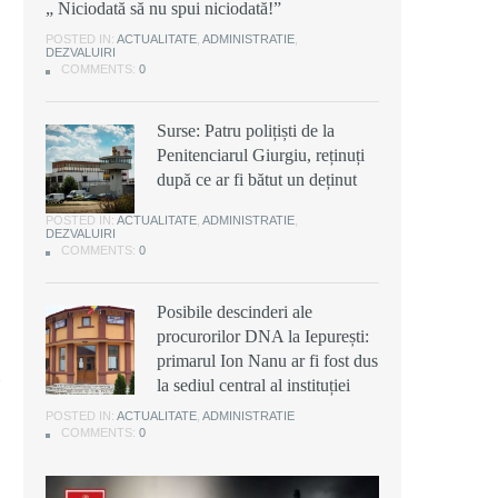
„ Niciodată să nu spui niciodată!”
POSTED IN:
ACTUALITATE
,
ADMINISTRATIE
,
DEZVALUIRI
COMMENTS:
0
Surse: Patru polițiști de la
Penitenciarul Giurgiu, reținuți
după ce ar fi bătut un deținut
POSTED IN:
ACTUALITATE
,
ADMINISTRATIE
,
DEZVALUIRI
COMMENTS:
0
Posibile descinderi ale
procurorilor DNA la Iepurești:
primarul Ion Nanu ar fi fost dus
la sediul central al instituției
POSTED IN:
ACTUALITATE
,
ADMINISTRATIE
COMMENTS:
0