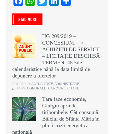
Facebook
WhatsApp
Twitter
LinkedIn
Partajează
READ MORE
HG 209/2019 –
CONCESIUNI – >
ACHIZIȚII DE SERVICII
– LICITAȚIE DESCHISĂ
TERMEN: 45 zile
calendaristice până la data limită de
depunere a ofertelor
POSTED IN:
ACTUALITATE
,
ADMINISTRATIE
TAGS:
COMUNA LETCA NOUA
,
LICITATIE
Țara face economie,
Giurgiu aprinde
tiribombele: Cât consumă
Bâlciul de Sfânta Măria în
plină criză energetică
națională