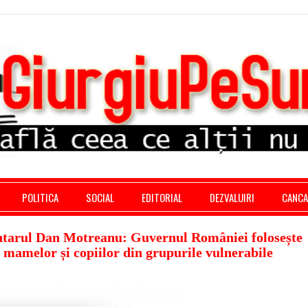
stratie giurgiu, stiri politice, social economic, editoria
POLITICA
SOCIAL
EDITORIAL
DEZVALUIRI
CANC
ntarul Dan Motreanu: Guvernul României folosește
 mamelor și copiilor din grupurile vulnerabile