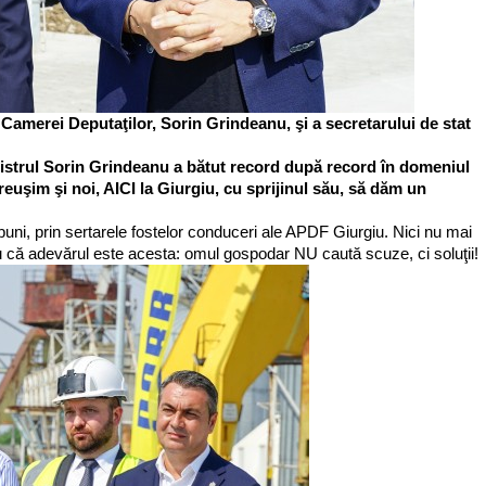
 Camerei Deputaţilor, Sorin Grindeanu, şi a secretarului de stat
inistrul Sorin Grindeanu a bătut record după record în domeniul
, reuşim şi noi, AICI la Giurgiu, cu sprijinul său, să dăm un
buni, prin sertarele fostelor conduceri ale APDF Giurgiu. Nici nu mai
u că adevărul este acesta: omul gospodar NU caută scuze, ci soluţii!