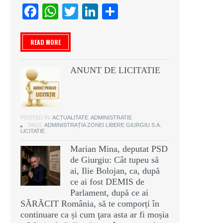
Facebook
WhatsApp
Twitter
LinkedIn
Partajează
READ MORE
ANUNT DE LICITATIE
POSTED IN:
ACTUALITATE
,
ADMINISTRATIE
TAGS:
ADMINISTRAȚIA ZONEI LIBERE GIURGIU S.A
,
LICITATIE
Marian Mina, deputat PSD
de Giurgiu: Cât tupeu să
ai, Ilie Bolojan, ca, după
ce ai fost DEMIS de
Parlament, după ce ai
SĂRĂCIT România, să te comporți în
continuare ca și cum ţara asta ar fi moșia