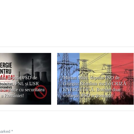
na, deputat PSD de
Marian Mina, deputat PSD de
Bolojan, PNL și USR
Giurgiu: România riscă o CRIZĂ
ă se joace cu securitatea
ENERGETICĂ. Bolojan doar
ă a României!
vorbeşte, PSD acţionează!
marked *