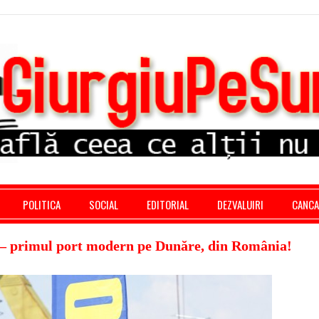
stratie giurgiu, stiri politice, social economic, editoria
POLITICA
SOCIAL
EDITORIAL
DEZVALUIRI
CANC
– primul port modern pe Dunăre, din România!