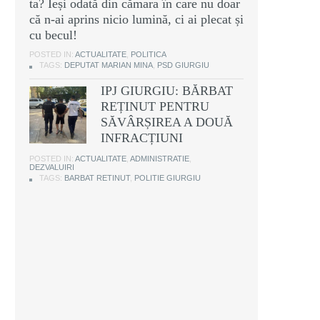
ta? Ieși odată din cămara în care nu doar
că n-ai aprins nicio lumină, ci ai plecat și
cu becul!
POSTED IN:
ACTUALITATE
,
POLITICA
TAGS:
DEPUTAT MARIAN MINA
,
PSD GIURGIU
IPJ GIURGIU: BĂRBAT
REȚINUT PENTRU
SĂVÂRȘIREA A DOUĂ
INFRACȚIUNI
POSTED IN:
ACTUALITATE
,
ADMINISTRATIE
,
DEZVALUIRI
TAGS:
BARBAT RETINUT
,
POLITIE GIURGIU