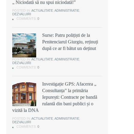
„ Niciodată să nu spui niciodată!”
POSTED IN:
ACTUALITATE
,
ADMINISTRATIE
,
DEZVALUIRI
COMMENTS:
0
Surse: Patru polițiști de la
Penitenciarul Giurgiu, reținuți
după ce ar fi bătut un deținut
POSTED IN:
ACTUALITATE
,
ADMINISTRATIE
,
DEZVALUIRI
COMMENTS:
0
Investigație GPS: Afacerea „
Consultanța” la primăria
Iepurești: Contracte pe bandă
rulantă din bani publici și o
vizită la DNA
POSTED IN:
ACTUALITATE
,
ADMINISTRATIE
,
DEZVALUIRI
COMMENTS:
0