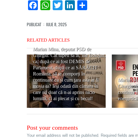
Facebook
WhatsApp
Twitter
LinkedIn
Partajează
PUBLICAT
: IULIE 8, 2025
RELATED ARTICLES
Marian Mina, deputat PSD de
Giurgiu: Cât tupeu să ai, Ilie Bolojan,
ca, după ce ai fost DEMIS de
Parlament, după ce ai SĂRĂCIT
România, să te comporți în
continuare ca și cum ţara asta ar fi
Marian Mi
moșia ta? Ieși odată din cămara în
Giurgiu: 
care nu doar că n-ai aprins nicio
continuă s
lumină, ci ai plecat și cu becul!
energetic
Post your comments
Your email address will not be published. Required fields are 