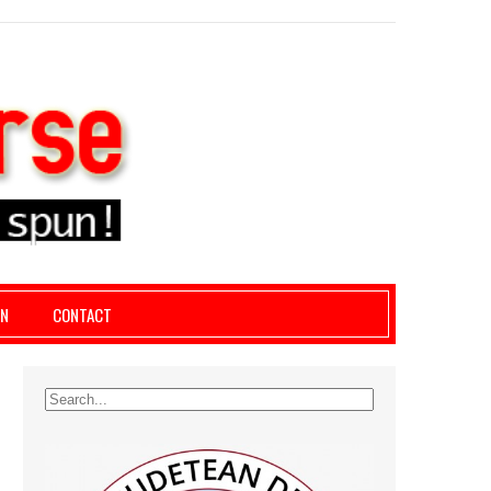
le giurgiu, dezvaluiri, soc, cancan, stiri locale
AN
CONTACT