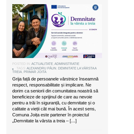
Alexandru Păun, primarul comunei
Joița: O comunitate puternică este
aceea care are grijă de seniorii săi
POSTED IN:
ACTUALITATE
,
ADMINISTRATIE
TAGS:
ALEXANDRU PĂUN
,
DEMNITATE LA VÂRSTA A
TREIA
,
PRIMAR JOITA
Grija față de persoanele vârstnice înseamnă
respect, responsabilitate și implicare. Ne
dorim ca seniorii din comunitatea noastră să
beneficieze de sprijinul de care au nevoie
pentru a trăi în siguranță, cu demnitate și o
calitate a vieții cât mai bună. În acest sens,
Comuna Joița este partener în proiectul
„Demnitate la vârsta a treia – […]