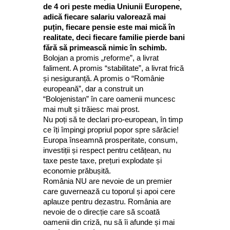
de 4 ori peste media Uniunii Europene,
adică fiecare salariu valorează mai
puțin, fiecare pensie este mai mică în
realitate, deci fiecare familie pierde bani
fără să primească nimic în schimb.
Bolojan a promis „reforme”, a livrat
faliment. A promis “stabilitate”, a livrat frică
și nesiguranță. A promis o “Românie
europeană”, dar a construit un
“Bolojenistan” în care oamenii muncesc
mai mult și trăiesc mai prost.
Nu poți să te declari pro-european, în timp
ce îți împingi propriul popor spre sărăcie!
Europa înseamnă prosperitate, consum,
investiții și respect pentru cetățean, nu
taxe peste taxe, prețuri explodate și
economie prăbușită.
România NU are nevoie de un premier
care guvernează cu toporul și apoi cere
aplauze pentru dezastru. România are
nevoie de o direcție care să scoată
oamenii din criză, nu să îi afunde și mai