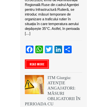
Regională Ruse din cadrul Agenției
pentru Infrastructură Rutieră, se
introduc măsuri temporare de
organizare a traficului rutier în
situația în care temperatura aerului
depășește 35°C. Astfel, în perioada
[…]
Facebook
WhatsApp
Twitter
LinkedIn
Partajeaz
READ MORE
ITM Giurgiu:
ATENŢIE
ANGAJATORI:
MĂSURI
OBLIGATORII ÎN
PERIOADA CU