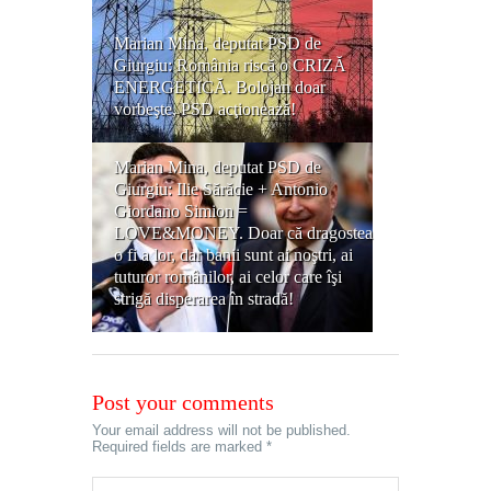
Marian Mina, deputat PSD de
Giurgiu: România riscă o CRIZĂ
ENERGETICĂ. Bolojan doar
vorbeşte, PSD acţionează!
Marian Mina, deputat PSD de
Giurgiu: Ilie Sărăcie + Antonio
Giordano Simion =
LOVE&MONEY. Doar că dragostea
o fi a lor, dar banii sunt ai noştri, ai
tuturor românilor, ai celor care îşi
strigă disperarea în stradă!
Post your comments
Your email address will not be published.
Required fields are marked *