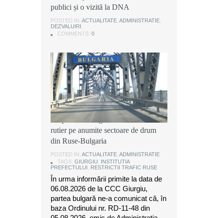
publici și o vizită la DNA
publici și o vizită la DNA
publici și o vizită la DNA
POSTED IN:
POSTED IN:
POSTED IN:
ACTUALITATE
ACTUALITATE
ACTUALITATE
,
,
,
ADMINISTRATIE
ADMINISTRATIE
ADMINISTRATIE
,
,
,
DEZVALUIRI
DEZVALUIRI
DEZVALUIRI
COMMENTS:
COMMENTS:
COMMENTS:
0
0
0
Instituția Prefectului: Măsuri
temporare de organizare a traficului
rutier pe anumite sectoare de drum
din Ruse-Bulgaria
POSTED IN:
ACTUALITATE
,
ADMINISTRATIE
TAGS:
GIURGIU
,
INSTITUTIA
PREFECTULUI
,
RESTRICTII TRAFIC RUSE
În urma informării primite la data de
06.08.2026 de la CCC Giurgiu,
partea bulgară ne-a comunicat că, în
baza Ordinului nr. RD-11-48 din
05.08.2026, emis de Administrația