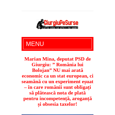
Giurgiu Pe Surse – actualitate giurgiu,
MENU
administratie giurgiu, stiri politice, social
economic, editoriale giurgiu, dezvaluiri,
Marian Mina, deputat PSD de
Giurgiu: ” România lui
soc, cancan, stiri locale
Bolojan” NU mai arată
economic ca un stat european, ci
seamănă cu un experiment eșuat
– în care românii sunt obligați
să plătească nota de plată
pentru incompetență, aroganță
și obsesia taxelor!