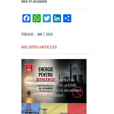
tare în aceasta!
Facebook
WhatsApp
Twitter
LinkedIn
Partajează
PUBLICAT
: MAI 7, 2026
RELATED ARTICLES
Marian Mina, deputat PSD de
Giurgiu: Bolojan, PNL și USR
continuă să se joace cu securitatea
energetică a României!