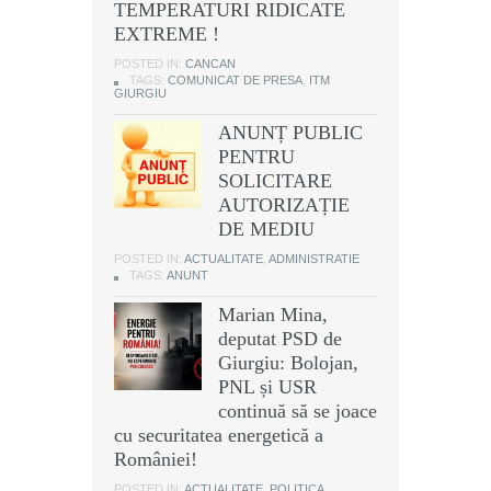
TEMPERATURI RIDICATE
EXTREME !
POSTED IN:
CANCAN
TAGS:
COMUNICAT DE PRESA
,
ITM
GIURGIU
ANUNȚ PUBLIC
PENTRU
SOLICITARE
AUTORIZAȚIE
DE MEDIU
POSTED IN:
ACTUALITATE
,
ADMINISTRATIE
TAGS:
ANUNT
Marian Mina,
deputat PSD de
Giurgiu: Bolojan,
PNL și USR
continuă să se joace
cu securitatea energetică a
României!
POSTED IN:
ACTUALITATE
,
POLITICA