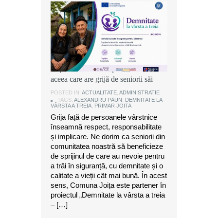
Alexandru Păun, primarul comunei
Joița: O comunitate puternică este
aceea care are grijă de seniorii săi
POSTED IN:
ACTUALITATE
,
ADMINISTRATIE
TAGS:
ALEXANDRU PĂUN
,
DEMNITATE LA
VÂRSTA A TREIA
,
PRIMAR JOITA
Grija față de persoanele vârstnice
înseamnă respect, responsabilitate
și implicare. Ne dorim ca seniorii din
comunitatea noastră să beneficieze
de sprijinul de care au nevoie pentru
a trăi în siguranță, cu demnitate și o
calitate a vieții cât mai bună. În acest
sens, Comuna Joița este partener în
proiectul „Demnitate la vârsta a treia
– […]