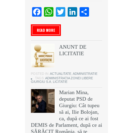
Facebook
WhatsApp
Twitter
LinkedIn
Partajeaz
READ MORE
ANUNT DE
LICITATIE
POSTED IN:
ACTUALITATE
,
ADMINISTRATIE
TAGS:
ADMINISTRAȚIA ZONEI LIBERE
GIURGIU S.A
,
LICITATIE
Marian Mina,
deputat PSD de
Giurgiu: Cât tupeu
să ai, Ilie Bolojan,
ca, după ce ai fost
DEMIS de Parlament, după ce ai
SĂRĂCIT România, să te