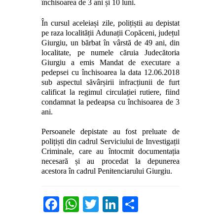
închisoarea de 3 ani și 10 luni.
În cursul aceleiași zile, polițiștii au depistat
pe raza localității Adunații Copăceni, județul
Giurgiu, un bărbat în vârstă de 49 ani, din
localitate, pe numele căruia Judecătoria
Giurgiu a emis Mandat de executare a
pedepsei cu închisoarea la data 12.06.2018
sub aspectul săvârșirii infracțiunii de furt
calificat la regimul circulației rutiere, fiind
condamnat la pedeapsa cu închisoarea de 3
ani.
Persoanele depistate au fost preluate de
polițiști din cadrul Serviciului de Investigații
Criminale, care au întocmit documentația
necesară și au procedat la depunerea
acestora în cadrul Penitenciarului Giurgiu.
Facebook
WhatsApp
Twitter
LinkedIn
Partajează