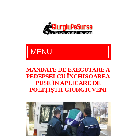
Giurgiu Pe Surse – actualitate giurgiu,
MENU
administratie giurgiu, stiri politice, social
economic, editoriale giurgiu, dezvaluiri,
MANDATE DE EXECUTARE A
PEDEPSEI CU ÎNCHISOAREA
soc, cancan, stiri locale
PUSE ÎN APLICARE DE
POLIȚIȘTII GIURGIUVENI