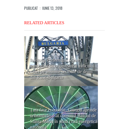
PUBLICAT
: IUNIE 13, 2018
RELATED ARTICLES
Instituția Prefectului: Măsuri
temporare de organizare a traficului
rutier pe anumite sectoare de drum
din Ruse-Bulgaria
Țara face economie, Giurgiu aprinde
tiribombele: Cât consumă Bâlciul de
Sfânta Măria în plină criză energetică
națională