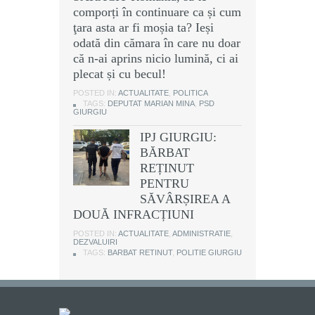
comporți în continuare ca și cum
ţara asta ar fi moșia ta? Ieși
odată din cămara în care nu doar
că n-ai aprins nicio lumină, ci ai
plecat și cu becul!
POSTED IN:
ACTUALITATE
,
POLITICA
TAGS:
DEPUTAT MARIAN MINA
,
PSD
GIURGIU
IPJ GIURGIU:
BĂRBAT
REȚINUT
PENTRU
SĂVÂRȘIREA A
DOUĂ INFRACȚIUNI
POSTED IN:
ACTUALITATE
,
ADMINISTRATIE
,
DEZVALUIRI
TAGS:
BARBAT RETINUT
,
POLITIE GIURGIU