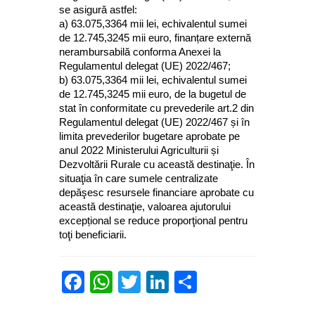
se asigură astfel:
a) 63.075,3364 mii lei, echivalentul sumei
de 12.745,3245 mii euro, finanțare externă
nerambursabilă conforma Anexei la
Regulamentul delegat (UE) 2022/467;
b) 63.075,3364 mii lei, echivalentul sumei
de 12.745,3245 mii euro, de la bugetul de
stat în conformitate cu prevederile art.2 din
Regulamentul delegat (UE) 2022/467 și în
limita prevederilor bugetare aprobate pe
anul 2022 Ministerului Agriculturii și
Dezvoltării Rurale cu această destinaţie. În
situaţia în care sumele centralizate
depăşesc resursele financiare aprobate cu
această destinaţie, valoarea ajutorului
excepțional se reduce proporţional pentru
toţi beneficiarii.
Facebook
WhatsApp
Twitter
LinkedIn
Partajează