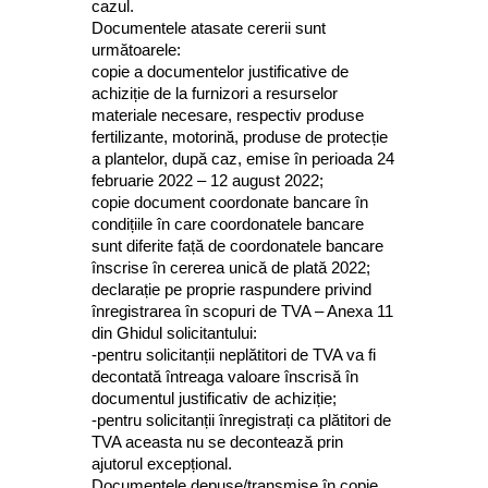
cazul.
Documentele atasate cererii sunt
următoarele:
copie a documentelor justificative de
achiziție de la furnizori a resurselor
materiale necesare, respectiv produse
fertilizante, motorină, produse de protecție
a plantelor, după caz, emise în perioada 24
februarie 2022 – 12 august 2022;
copie document coordonate bancare în
condițiile în care coordonatele bancare
sunt diferite față de coordonatele bancare
înscrise în cererea unică de plată 2022;
declarație pe proprie raspundere privind
înregistrarea în scopuri de TVA – Anexa 11
din Ghidul solicitantului:
-pentru solicitanții neplătitori de TVA va fi
decontată întreaga valoare înscrisă în
documentul justificativ de achiziție;
-pentru solicitanții înregistrați ca plătitori de
TVA aceasta nu se decontează prin
ajutorul excepțional.
Documentele depuse/transmise în copie