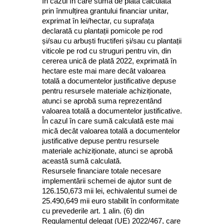
În cazul în care suma de plată calculată
prin înmulțirea grantului financiar unitar,
exprimat în lei/hectar, cu suprafața
declarată cu plantații pomicole pe rod
și/sau cu arbuști fructiferi și/sau cu plantații
viticole pe rod cu struguri pentru vin, din
cererea unică de plată 2022, exprimată în
hectare este mai mare decât valoarea
totală a documentelor justificative depuse
pentru resursele materiale achiziționate,
atunci se aprobă suma reprezentând
valoarea totală a documentelor justificative.
În cazul în care sumă calculată este mai
mică decât valoarea totală a documentelor
justificative depuse pentru resursele
materiale achiziționate, atunci se aprobă
această sumă calculată.
Resursele financiare totale necesare
implementării schemei de ajutor sunt de
126.150,673 mii lei, echivalentul sumei de
25.490,649 mii euro stabilit în conformitate
cu prevederile art. 1 alin. (6) din
Regulamentul delegat (UE) 2022/467, care