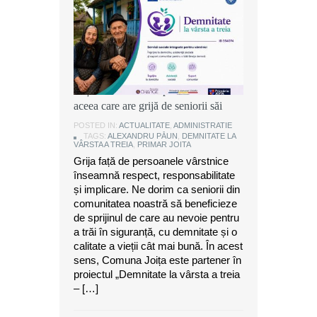
Alexandru Păun, primarul comunei
Joița: O comunitate puternică este
aceea care are grijă de seniorii săi
POSTED IN:
ACTUALITATE
,
ADMINISTRATIE
TAGS:
ALEXANDRU PĂUN
,
DEMNITATE LA
VÂRSTA A TREIA
,
PRIMAR JOITA
Grija față de persoanele vârstnice
înseamnă respect, responsabilitate
și implicare. Ne dorim ca seniorii din
comunitatea noastră să beneficieze
de sprijinul de care au nevoie pentru
a trăi în siguranță, cu demnitate și o
calitate a vieții cât mai bună. În acest
sens, Comuna Joița este partener în
proiectul „Demnitate la vârsta a treia
– […]