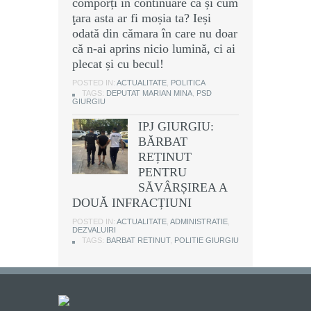
comporți în continuare ca și cum
ţara asta ar fi moșia ta? Ieși
odată din cămara în care nu doar
că n-ai aprins nicio lumină, ci ai
plecat și cu becul!
POSTED IN:
ACTUALITATE
,
POLITICA
TAGS:
DEPUTAT MARIAN MINA
,
PSD
GIURGIU
IPJ GIURGIU:
BĂRBAT
REȚINUT
PENTRU
SĂVÂRȘIREA A
DOUĂ INFRACȚIUNI
POSTED IN:
ACTUALITATE
,
ADMINISTRATIE
,
DEZVALUIRI
TAGS:
BARBAT RETINUT
,
POLITIE GIURGIU