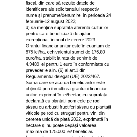
fiscal, din care să rezulte datele de
identificare ale solicitantului respectiv
nume și prenume/denumire, în perioada 24
februarie-12 august 2022;
d) să mențină suprafața aferentă culturilor
pentru care beneficiază de ajutor
excepțional, în anul de cerere 2023.
Grantul financiar unitar este în cuantum de
875 lei/ha, echivalentul sumei de 176,80
euro/ha, stabilit la rata de schimb de
4,9489 lei pentru 1 euro în conformitate cu
prevederile alin. (6) al art.1 din
Regulamentul delegat (UE) 2022/467.
Suma care se acordă beneficiarilor este
obținută prin înmulțirea grantului financiar
unitar, exprimat în lei/hectar, cu suprafața
declarată cu plantații pomicole pe rod
și/sau cu arbuști fructiferi și/sau cu plantații
viticole pe rod cu struguri pentru vin, din
cererea unică de plată 2022, exprimată în
hectare și nu poate depăși valoarea
maximă de 175.000 lei/ beneficiar.