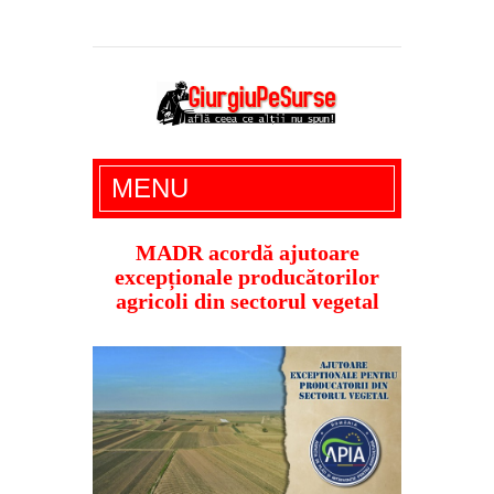
Giurgiu Pe Surse – actualitate giurgiu,
MENU
administratie giurgiu, stiri politice, social
economic, editoriale giurgiu, dezvaluiri,
MADR acordă ajutoare
excepționale producătorilor
soc, cancan, stiri locale
agricoli din sectorul vegetal