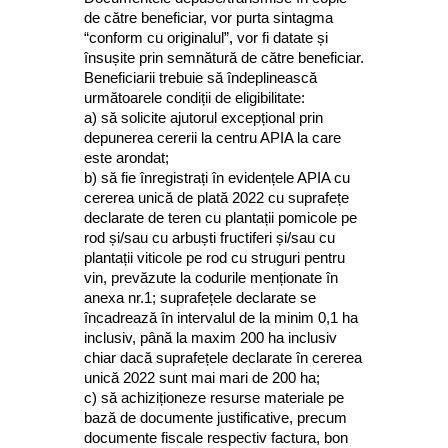
de către beneficiar, vor purta sintagma
“conform cu originalul”, vor fi datate și
însușite prin semnătură de către beneficiar.
Beneficiarii trebuie să îndeplinească
următoarele condiții de eligibilitate:
a) să solicite ajutorul excepțional prin
depunerea cererii la centru APIA la care
este arondat;
b) să fie înregistrați în evidențele APIA cu
cererea unică de plată 2022 cu suprafețe
declarate de teren cu plantații pomicole pe
rod și/sau cu arbuști fructiferi și/sau cu
plantații viticole pe rod cu struguri pentru
vin, prevăzute la codurile menționate în
anexa nr.1; suprafețele declarate se
încadrează în intervalul de la minim 0,1 ha
inclusiv, până la maxim 200 ha inclusiv
chiar dacă suprafețele declarate în cererea
unică 2022 sunt mai mari de 200 ha;
c) să achiziționeze resurse materiale pe
bază de documente justificative, precum
documente fiscale respectiv factura, bon