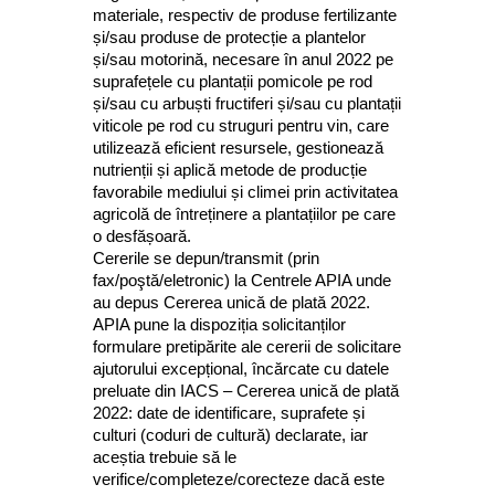
materiale, respectiv de produse fertilizante
și/sau produse de protecție a plantelor
și/sau motorină, necesare în anul 2022 pe
suprafețele cu plantații pomicole pe rod
și/sau cu arbuști fructiferi și/sau cu plantații
viticole pe rod cu struguri pentru vin, care
utilizează eficient resursele, gestionează
nutrienții și aplică metode de producție
favorabile mediului și climei prin activitatea
agricolă de întreținere a plantațiilor pe care
o desfășoară.
Cererile se depun/transmit (prin
fax/poştă/eletronic) la Centrele APIA unde
au depus Cererea unică de plată 2022.
APIA pune la dispoziția solicitanților
formulare pretipărite ale cererii de solicitare
ajutorului excepțional, încărcate cu datele
preluate din IACS – Cererea unică de plată
2022: date de identificare, suprafete și
culturi (coduri de cultură) declarate, iar
aceștia trebuie să le
verifice/completeze/corecteze dacă este