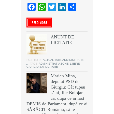
Facebook
WhatsApp
Twitter
LinkedIn
Partajeaz
READ MORE
ANUNT DE
LICITATIE
POSTED IN:
ACTUALITATE
,
ADMINISTRATIE
TAGS:
ADMINISTRAȚIA ZONEI LIBERE
GIURGIU S.A
,
LICITATIE
Marian Mina,
deputat PSD de
Giurgiu: Cât tupeu
să ai, Ilie Bolojan,
ca, după ce ai fost
DEMIS de Parlament, după ce ai
SĂRĂCIT România, să te