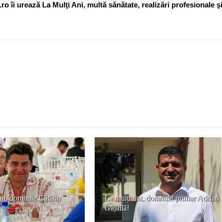
o îi urează La Mulţi Ani, multă sănătate, realizări profesionale ş
ni, domnule Cătălin
La mulți ani, domnule primar Adrian
Gâjâilă!