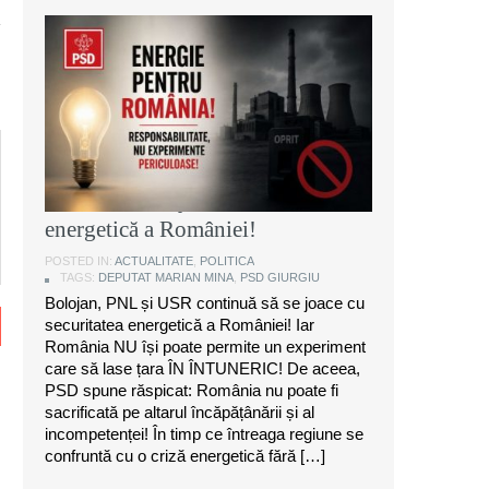
Marian Mina, deputat PSD de
Giurgiu: Bolojan, PNL și USR
continuă să se joace cu securitatea
energetică a României!
POSTED IN:
ACTUALITATE
,
POLITICA
TAGS:
DEPUTAT MARIAN MINA
,
PSD GIURGIU
Bolojan, PNL și USR continuă să se joace cu
securitatea energetică a României! Iar
România NU își poate permite un experiment
care să lase țara ÎN ÎNTUNERIC! De aceea,
PSD spune răspicat: România nu poate fi
sacrificată pe altarul încăpățânării și al
incompetenței! În timp ce întreaga regiune se
confruntă cu o criză energetică fără […]