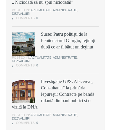
„ Niciodată să nu spui niciodată!”
i
POSTED IN:
ACTUALITATE
,
ADMINISTRATIE
,
DEZVALUIRI
COMMENTS:
0
Surse: Patru polițiști de la
Penitenciarul Giurgiu, reținuți
după ce ar fi bătut un deținut
POSTED IN:
ACTUALITATE
,
ADMINISTRATIE
,
DEZVALUIRI
COMMENTS:
0
Investigație GPS: Afacerea „
Consultanța” la primăria
Iepurești: Contracte pe bandă
rulantă din bani publici și o
vizită la DNA
POSTED IN:
ACTUALITATE
,
ADMINISTRATIE
,
DEZVALUIRI
COMMENTS:
0