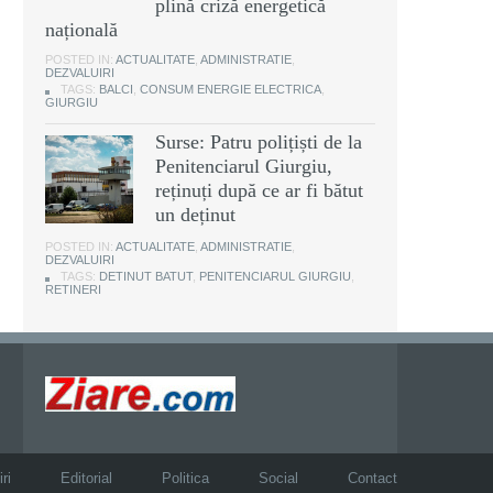
plină criză energetică
națională
POSTED IN:
ACTUALITATE
,
ADMINISTRATIE
,
DEZVALUIRI
TAGS:
BALCI
,
CONSUM ENERGIE ELECTRICA
,
GIURGIU
Surse: Patru polițiști de la
Penitenciarul Giurgiu,
reținuți după ce ar fi bătut
un deținut
POSTED IN:
ACTUALITATE
,
ADMINISTRATIE
,
DEZVALUIRI
TAGS:
DETINUT BATUT
,
PENITENCIARUL GIURGIU
,
RETINERI
ri
Editorial
Politica
Social
Contact