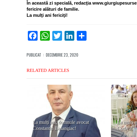
În această zi specială, redacţia www.giurgiupesurse.r
fericire alături de familie.
La mulţi ani fericiţi!
Facebook
WhatsApp
Twitter
LinkedIn
Partajează
PUBLICAT
: DECEMBRIE 23, 2020
RELATED ARTICLES
La mulți ani, domnule avocat
La mulți a
Constantin Basangiac!
Corbea!