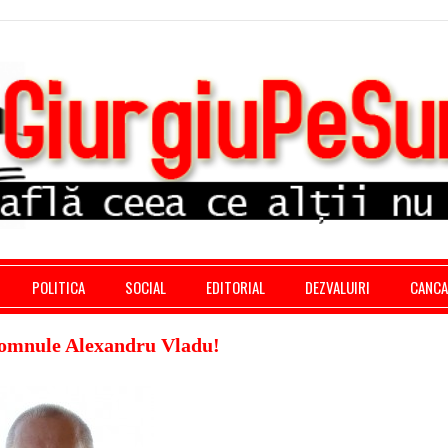
stratie giurgiu, stiri politice, social economic, editoria
POLITICA
SOCIAL
EDITORIAL
DEZVALUIRI
CANC
domnule Alexandru Vladu!