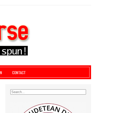
le giurgiu, dezvaluiri, soc, cancan, stiri locale
AN
CONTACT