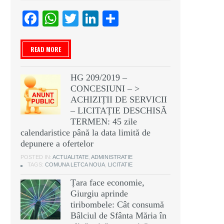
Facebook
WhatsApp
Twitter
LinkedIn
Partajează
READ MORE
HG 209/2019 –
CONCESIUNI – >
ACHIZIȚII DE SERVICII
– LICITAȚIE DESCHISĂ
TERMEN: 45 zile
calendaristice până la data limită de
depunere a ofertelor
POSTED IN:
ACTUALITATE
,
ADMINISTRATIE
TAGS:
COMUNA LETCA NOUA
,
LICITATIE
Țara face economie,
Giurgiu aprinde
tiribombele: Cât consumă
Bâlciul de Sfânta Măria în