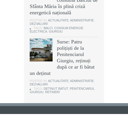
Sfânta Măria în plină criză
energetică națională
POSTED IN:
ACTUALITATE
,
ADMINISTRATIE
,
DEZVALUIRI
TAGS:
BALCI
,
CONSUM ENERGIE
ELECTRICA
,
GIURGIU
Surse: Patru
polițiști de la
Penitenciarul
Giurgiu, reținuți
după ce ar fi bătut
un deținut
POSTED IN:
ACTUALITATE
,
ADMINISTRATIE
,
DEZVALUIRI
TAGS:
DETINUT BATUT
,
PENITENCIARUL
GIURGIU
,
RETINERI