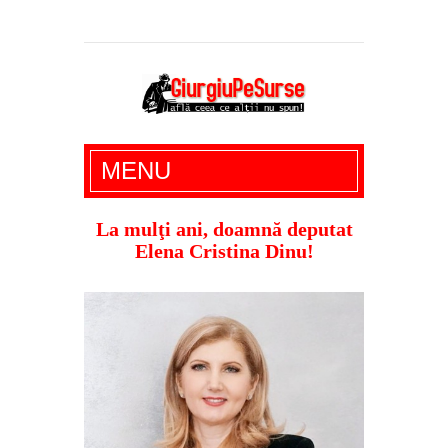
Giurgiu Pe Surse – actualitate giurgiu,
MENU
administratie giurgiu, stiri politice, social
economic, editoriale giurgiu, dezvaluiri,
La mulţi ani, doamnă deputat
Elena Cristina Dinu!
soc, cancan, stiri locale