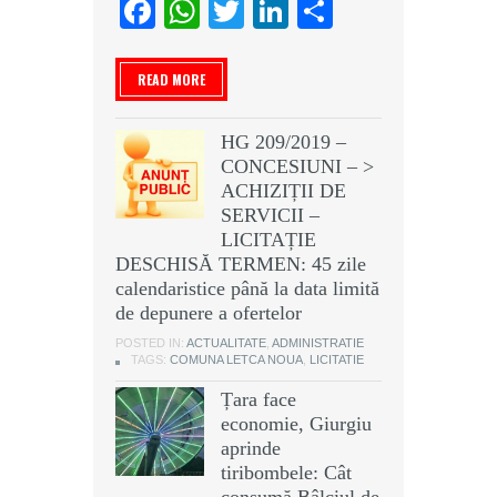
Facebook
WhatsApp
Twitter
LinkedIn
Partajeaz
READ MORE
HG 209/2019 –
CONCESIUNI – >
ACHIZIȚII DE
SERVICII –
LICITAȚIE
DESCHISĂ TERMEN: 45 zile
calendaristice până la data limită
de depunere a ofertelor
POSTED IN:
ACTUALITATE
,
ADMINISTRATIE
TAGS:
COMUNA LETCA NOUA
,
LICITATIE
Țara face
economie, Giurgiu
aprinde
tiribombele: Cât
consumă Bâlciul de