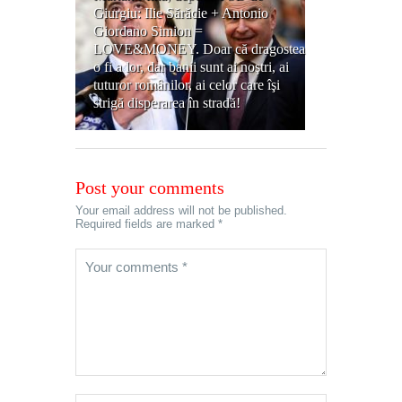
Giurgiu: Ilie Sărăcie + Antonio
Giordano Simion =
LOVE&MONEY. Doar că dragostea
o fi a lor, dar banii sunt ai noştri, ai
tuturor românilor, ai celor care îşi
strigă disperarea în stradă!
Post your comments
Your email address will not be published.
Required fields are marked *