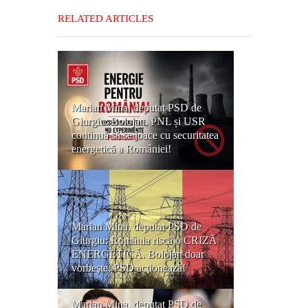
RELATED ARTICLES
Marian Mina, deputat PSD de
Giurgiu: Bolojan, PNL și USR
continuă să se joace cu securitatea
energetică a României!
Marian Mina, deputat PSD de
Giurgiu: România riscă o CRIZĂ
ENERGETICĂ. Bolojan doar
vorbeşte, PSD acţionează!
Marian Mina, deputat PSD de