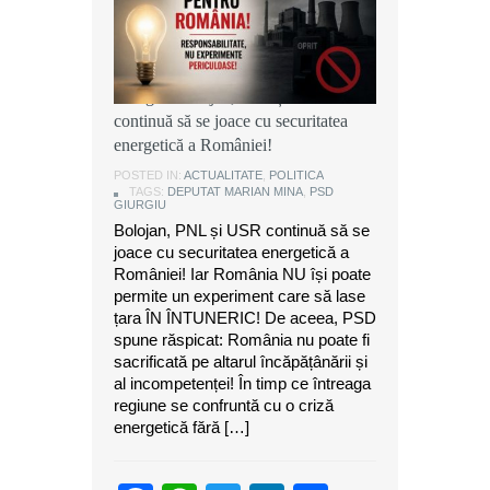
Marian Mina, deputat PSD de
Giurgiu: Bolojan, PNL și USR
continuă să se joace cu securitatea
energetică a României!
POSTED IN:
ACTUALITATE
,
POLITICA
TAGS:
DEPUTAT MARIAN MINA
,
PSD
GIURGIU
Bolojan, PNL și USR continuă să se
joace cu securitatea energetică a
României! Iar România NU își poate
permite un experiment care să lase
țara ÎN ÎNTUNERIC! De aceea, PSD
spune răspicat: România nu poate fi
sacrificată pe altarul încăpățânării și
al incompetenței! În timp ce întreaga
regiune se confruntă cu o criză
energetică fără […]