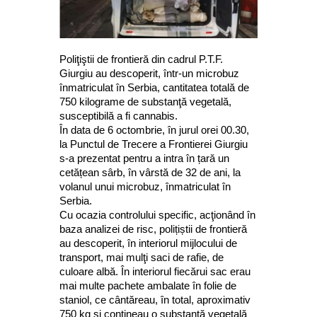
Poliţiştii de frontieră din cadrul P.T.F.
Giurgiu au descoperit, într-un microbuz
înmatriculat în Serbia, cantitatea totală de
750 kilograme de substanţă vegetală,
susceptibilă a fi cannabis.
În data de 6 octombrie, în jurul orei 00.30,
la Punctul de Trecere a Frontierei Giurgiu
s-a prezentat pentru a intra în țară un
cetățean sârb, în vârstă de 32 de ani, la
volanul unui microbuz, înmatriculat în
Serbia.
Cu ocazia controlului specific, acţionând în
baza analizei de risc, polițiștii de frontieră
au descoperit, în interiorul mijlocului de
transport, mai mulţi saci de rafie, de
culoare albă. În interiorul fiecărui sac erau
mai multe pachete ambalate în folie de
staniol, ce cântăreau, în total, aproximativ
750 kg şi conțineau o substanță vegetală