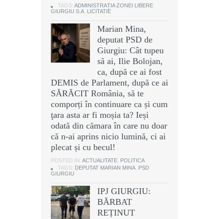
TAGS:
ADMINISTRAȚIA ZONEI LIBERE
GIURGIU S.A
,
LICITATIE
Marian Mina,
deputat PSD de
Giurgiu: Cât tupeu
să ai, Ilie Bolojan,
ca, după ce ai fost
DEMIS de Parlament, după ce ai
SĂRĂCIT România, să te
comporți în continuare ca și cum
ţara asta ar fi moșia ta? Ieși
odată din cămara în care nu doar
că n-ai aprins nicio lumină, ci ai
plecat și cu becul!
POSTED IN:
ACTUALITATE
,
POLITICA
TAGS:
DEPUTAT MARIAN MINA
,
PSD
GIURGIU
IPJ GIURGIU:
BĂRBAT
REȚINUT