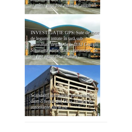
la mâna unui fost agent de asigurări
INVESTIGAȚIE GPS: Sute de tone
de legume intrate în țară sub
semnătură ilegală de la DAJ Giurgiu.
Siguranța alimentară, „garantată” de
un fost agent de asigurări
Scandalul animalelor provenind
dintr-o fermă din Daia, lămurit de
autoritățile din Ruse