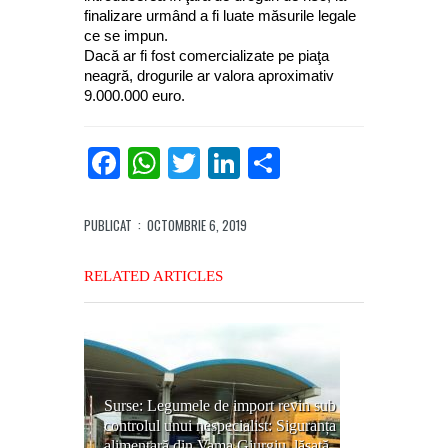
finalizare urmând a fi luate măsurile legale
ce se impun.
Dacă ar fi fost comercializate pe piaţa
neagră, drogurile ar valora aproximativ
9.000.000 euro.
Facebook
WhatsApp
Twitter
LinkedIn
Partajează
PUBLICAT
: OCTOMBRIE 6, 2019
RELATED ARTICLES
Surse: Legumele de import revin sub
controlul unui nespecialist: Siguranța
alimentară din Vama Giurgiu, lăsată