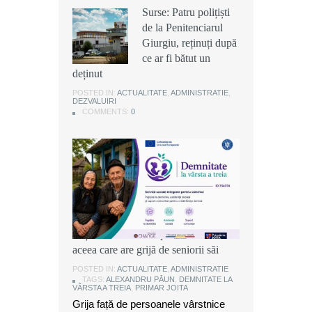
Surse: Patru polițiști
Surse: Patru polițiști
Surse: Patru polițiști
de la Penitenciarul
de la Penitenciarul
de la Penitenciarul
Giurgiu, reținuți după
Giurgiu, reținuți după
Giurgiu, reținuți după
ce ar fi bătut un
ce ar fi bătut un
ce ar fi bătut un
deținut
deținut
deținut
POSTED IN:
POSTED IN:
POSTED IN:
ACTUALITATE
ACTUALITATE
ACTUALITATE
,
,
,
ADMINISTRATIE
ADMINISTRATIE
ADMINISTRATIE
,
,
,
DEZVALUIRI
DEZVALUIRI
DEZVALUIRI
COMMENTS:
COMMENTS:
COMMENTS:
0
0
0
Alexandru Păun, primarul comunei
Joița: O comunitate puternică este
aceea care are grijă de seniorii săi
POSTED IN:
ACTUALITATE
,
ADMINISTRATIE
TAGS:
ALEXANDRU PĂUN
,
DEMNITATE LA
VÂRSTA A TREIA
,
PRIMAR JOITA
Grija față de persoanele vârstnice