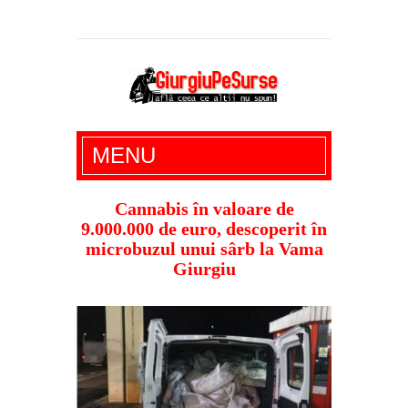
Giurgiu Pe Surse – actualitate giurgiu,
MENU
administratie giurgiu, stiri politice, social
economic, editoriale giurgiu, dezvaluiri,
Cannabis în valoare de
9.000.000 de euro, descoperit în
soc, cancan, stiri locale
microbuzul unui sârb la Vama
Giurgiu