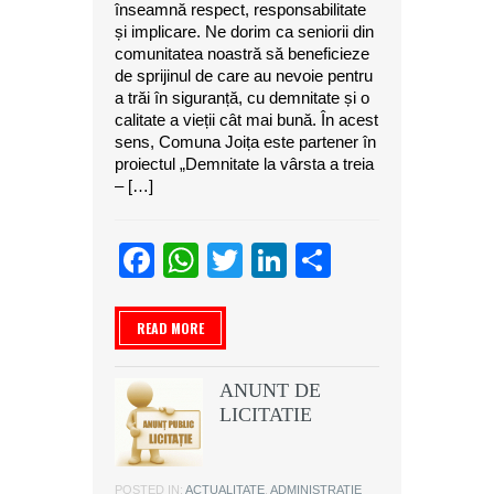
înseamnă respect, responsabilitate
și implicare. Ne dorim ca seniorii din
comunitatea noastră să beneficieze
de sprijinul de care au nevoie pentru
a trăi în siguranță, cu demnitate și o
calitate a vieții cât mai bună. În acest
sens, Comuna Joița este partener în
proiectul „Demnitate la vârsta a treia
– […]
Facebook
WhatsApp
Twitter
LinkedIn
Partajeaz
READ MORE
ANUNT DE
LICITATIE
POSTED IN:
ACTUALITATE
,
ADMINISTRATIE