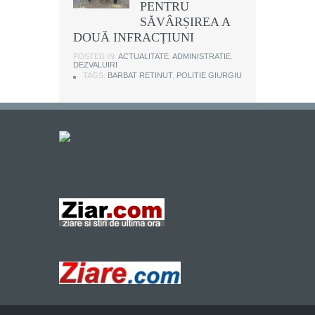
PENTRU
SĂVÂRȘIREA A
DOUĂ INFRACȚIUNI
POSTED IN:
ACTUALITATE
,
ADMINISTRATIE
,
DEZVALUIRI
TAGS:
BARBAT RETINUT
,
POLITIE GIURGIU