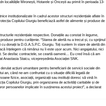
 localitățile Mironești, Hotarele și Oncești au primit în perioada 13-
ce instituționalizate în cadrul acestor structuri rezidențiale aflate în
otecția Copilului Giurgiu beneficiază astfel de alimente și produse de
tructurile rezidențiale respective. Donațiile au constat în legume,
produse pentru curățenie. “Starea de alertă nu a trecut și, cu sprijinul
 cu donații la D.G.A.S.P.C. Giurgiu. Toți suntem în stare de alertă din
dacă înțelegem că nimănui nu îi este ușor acum. Nici angajatului, nici
 stat. Se desfac contractele, se ceartă oamenii… Eu cred însă că am
clarat Anastasia Staicu, vicepreședinta Asociației SNK.
ulat acțiuni umanitare pentru beneficiarii de servicii sociale din
ui an, când ne-am confruntat cu o situație dificilă legată de
ane fizice, asociații, organizații sau instituții doresc să vină în
ția Copilului Giurgiu, prin organizarea de activități caritabile și de
or persoanelor implicate în susținerea acestui proiect”, a declarat