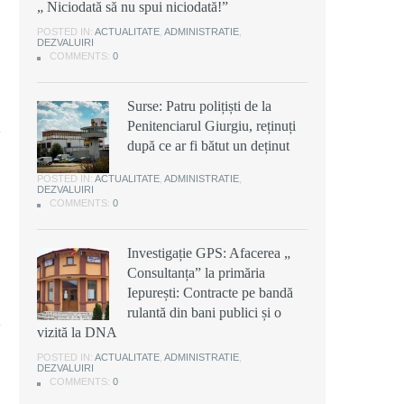
„ Niciodată să nu spui niciodată!”
POSTED IN:
ACTUALITATE
,
ADMINISTRATIE
,
DEZVALUIRI
COMMENTS:
0
Surse: Patru polițiști de la
Penitenciarul Giurgiu, reținuți
după ce ar fi bătut un deținut
POSTED IN:
ACTUALITATE
,
ADMINISTRATIE
,
DEZVALUIRI
COMMENTS:
0
Investigație GPS: Afacerea „
Consultanța” la primăria
Iepurești: Contracte pe bandă
rulantă din bani publici și o
vizită la DNA
POSTED IN:
ACTUALITATE
,
ADMINISTRATIE
,
DEZVALUIRI
COMMENTS:
0