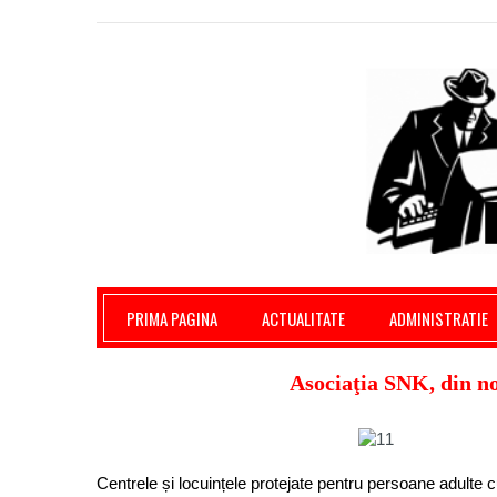
Giurgiu Pe Surse – actualitate giurgiu, admini
PRIMA PAGINA
ACTUALITATE
ADMINISTRATIE
Asociaţia SNK, din n
Centrele și locuințele protejate pentru persoane adulte cu 