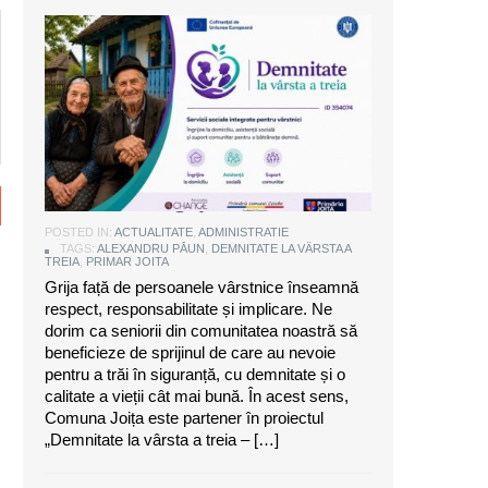
Alexandru Păun, primarul comunei
Joița: O comunitate puternică este
aceea care are grijă de seniorii săi
POSTED IN:
ACTUALITATE
,
ADMINISTRATIE
TAGS:
ALEXANDRU PĂUN
,
DEMNITATE LA VÂRSTA A
TREIA
,
PRIMAR JOITA
Grija față de persoanele vârstnice înseamnă
respect, responsabilitate și implicare. Ne
dorim ca seniorii din comunitatea noastră să
beneficieze de sprijinul de care au nevoie
pentru a trăi în siguranță, cu demnitate și o
calitate a vieții cât mai bună. În acest sens,
Comuna Joița este partener în proiectul
„Demnitate la vârsta a treia – […]