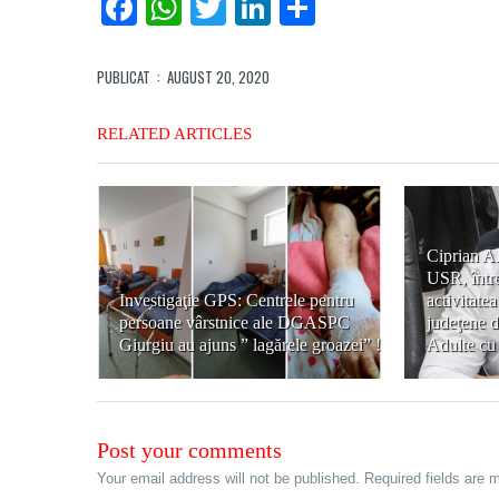
Facebook
WhatsApp
Twitter
LinkedIn
Partajează
PUBLICAT
: AUGUST 20, 2020
RELATED ARTICLES
Ciprian Al
USR, între
Investigaţie GPS: Centrele pentru
activitate
persoane vârstnice ale DGASPC
judeţene d
Giurgiu au ajuns ” lagărele groazei” !
Adulte cu
Post your comments
Your email address will not be published. Required fields are 