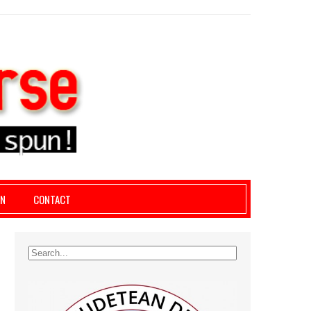
le giurgiu, dezvaluiri, soc, cancan, stiri locale
AN
CONTACT