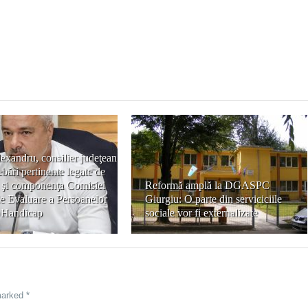
exandru, consilier judeţean
bări pertinente legate de
a şi componenţa Comisiei
Reformă amplă la DGASPC
e Evaluare a Persoanelor
Giurgiu: O parte din serviciciile
 Handicap
sociale vor fi externalizate
marked *