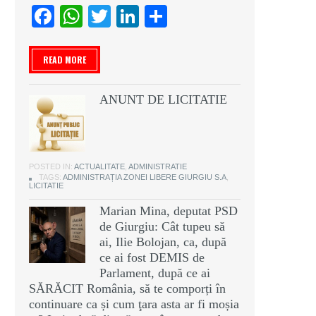
Facebook
WhatsApp
Twitter
LinkedIn
Partajează
READ MORE
ANUNT DE LICITATIE
POSTED IN:
ACTUALITATE
,
ADMINISTRATIE
TAGS:
ADMINISTRAȚIA ZONEI LIBERE GIURGIU S.A
,
LICITATIE
Marian Mina, deputat PSD
de Giurgiu: Cât tupeu să
ai, Ilie Bolojan, ca, după
ce ai fost DEMIS de
Parlament, după ce ai
SĂRĂCIT România, să te comporți în
continuare ca și cum ţara asta ar fi moșia