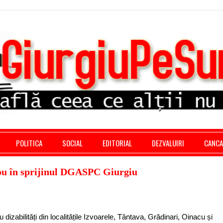
stratie giurgiu, stiri politice, social economic, editoria
POLITICA
SOCIAL
EDITORIAL
DEZVALUIRI
CANC
ou în sprijinul DGASPC Giurgiu
dizabilități din localitățile Izvoarele, Tântava, Grădinari, Oinacu și