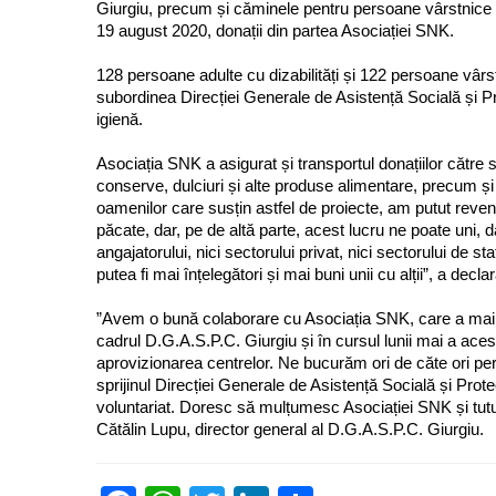
Giurgiu, precum și căminele pentru persoane vârstnice dn
19 august 2020, donații din partea Asociației SNK.
128 persoane adulte cu dizabilități și 122 persoane vârstni
subordinea Direcției Generale de Asistență Socială și Pr
igienă.
Asociația SNK a asigurat și transportul donațiilor către s
conserve, dulciuri și alte produse alimentare, precum și 
oamenilor care susțin astfel de proiecte, am putut reveni
păcate, dar, pe de altă parte, acest lucru ne poate uni, 
angajatorului, nici sectorului privat, nici sectorului de
putea fi mai înțelegători și mai buni unii cu alții”, a de
”Avem o bună colaborare cu Asociația SNK, care a mai der
cadrul D.G.A.S.P.C. Giurgiu și în cursul lunii mai a acest
aprovizionarea centrelor. Ne bucurăm ori de căte ori perso
sprijinul Direcției Generale de Asistență Socială și Protec
voluntariat. Doresc să mulțumesc Asociației SNK și tutur
Cătălin Lupu, director general al D.G.A.S.P.C. Giurgiu.