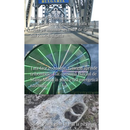
Instituția Prefectului: Măsuri
temporare de organizare a traficului
rutier pe anumite sectoare de drum
din Ruse-Bulgaria
Țara face economie, Giurgiu aprinde
tiribombele: Cât consumă Bâlciul de
Sfânta Măria în plină criză energetică
națională
Surse: Pistol găsit în mâl la piciorul
Podului Bizetz , după scăderea