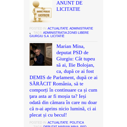
ANUNT DE
LICITATIE
POSTED IN:
ACTUALITATE
,
ADMINISTRATIE
TAGS:
ADMINISTRAȚIA ZONEI LIBERE
GIURGIU S.A
,
LICITATIE
Marian Mina,
deputat PSD de
Giurgiu: Cât tupeu
să ai, Ilie Bolojan,
ca, după ce ai fost
DEMIS de Parlament, după ce ai
SĂRĂCIT România, să te
comporți în continuare ca și cum
ţara asta ar fi moșia ta? Ieși
odată din cămara în care nu doar
că n-ai aprins nicio lumină, ci ai
plecat și cu becul!
POSTED IN:
ACTUALITATE
,
POLITICA
TAGS:
DEPUTAT MARIAN MINA
,
PSD