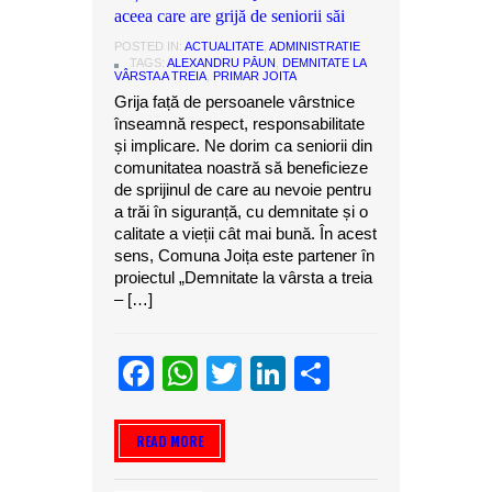
aceea care are grijă de seniorii săi
POSTED IN:
ACTUALITATE
,
ADMINISTRATIE
TAGS:
ALEXANDRU PĂUN
,
DEMNITATE LA
VÂRSTA A TREIA
,
PRIMAR JOITA
Grija față de persoanele vârstnice
înseamnă respect, responsabilitate
și implicare. Ne dorim ca seniorii din
comunitatea noastră să beneficieze
de sprijinul de care au nevoie pentru
a trăi în siguranță, cu demnitate și o
calitate a vieții cât mai bună. În acest
sens, Comuna Joița este partener în
proiectul „Demnitate la vârsta a treia
– […]
Facebook
WhatsApp
Twitter
LinkedIn
Partajeaz
READ MORE