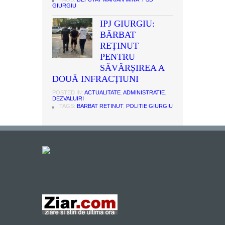
GIURGIU
IPJ GIURGIU:
BĂRBAT
REȚINUT
PENTRU
SĂVÂRȘIREA A
DOUĂ INFRACȚIUNI
POSTED IN:
ACTUALITATE
,
ADMINISTRATIE
,
DEZVALUIRI
TAGS:
BARBAT RETINUT
,
POLITIE GIURGIU