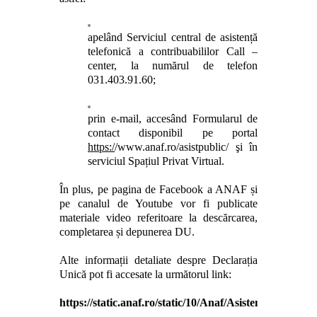
a
pelând Serviciul central de asistență
telefonică a contribuabililor
Call –
center, la numărul de telefon
031.403.91.60;
prin e-mail, accesând Formularul de
contact disponibil pe
portal
https:/
/www.anaf.ro/asistpublic/
şi în
serviciul Spațiul Privat Virtual.
În plus, pe pagina de Facebook a ANAF și
pe canalul de Youtube
vor fi
publicate
materiale video referitoare la descărcarea,
completarea și depunerea
DU.
Alte informații detaliate despre Declarația
Unică pot
fi accesate la următorul link
:
https://static.anaf.ro/static/10/Anaf/AsistentaContri
.