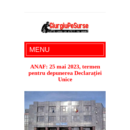
Giurgiu Pe Surse – actualitate giurgiu,
MENU
administratie giurgiu, stiri politice, social
economic, editoriale giurgiu, dezvaluiri,
ANAF: 25 mai 2023, termen
pentru depunerea Declarației
soc, cancan, stiri locale
Unice