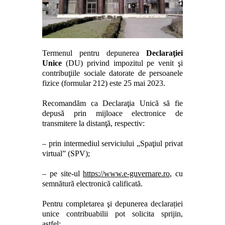
Termenul pentru depunerea
Declaraţiei
Unice
(DU) privind impozitul pe venit şi
contribuţiile sociale datorate de persoanele
fizice (formular
2
12)
este
25 mai 202
3.
Recomandăm c
a
Declaraţia
U
nică să fie
depusă prin mijloace electronice de
transmitere la distanţă, respectiv:
– prin intermediul serviciului „Spaţiul privat
virtual” (SPV);
– pe site-ul
https://www.e-guvernare.ro
, cu
semnătură electronică calificată.
Pentru completarea şi depunerea declarației
unice contribuabilii pot solicita sprijin,
astfel: