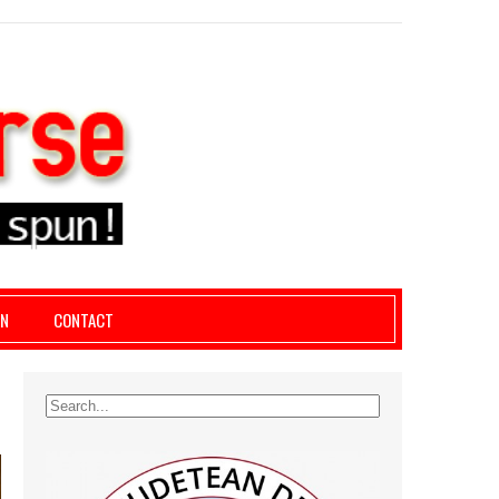
le giurgiu, dezvaluiri, soc, cancan, stiri locale
AN
CONTACT