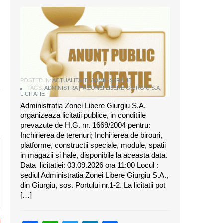
ANUNT DE LICITATIE
POSTED IN:
ACTUALITATE
,
ADMINISTRATIE
TAGS:
ADMINISTRAȚIA ZONEI LIBERE GIURGIU S.A
,
LICITATIE
Administratia Zonei Libere Giurgiu S.A.
organizeaza licitatii publice, in conditiile
prevazute de H.G. nr. 1669/2004 pentru:
Inchirierea de terenuri; Inchirierea de birouri,
platforme, constructii speciale, module, spatii
in magazii si hale, disponibile la aceasta data.
Data licitatiei: 03.09.2026 ora 11:00 Locul :
sediul Administratia Zonei Libere Giurgiu S.A.,
din Giurgiu, sos. Portului nr.1-2. La licitatii pot
[…]