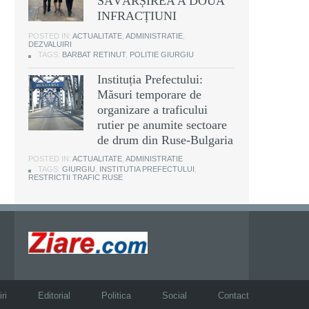
SĂVÂRȘIREA A DOUĂ
INFRACȚIUNI
POSTED IN:
ACTUALITATE
,
ADMINISTRATIE
,
DEZVALUIRI
TAGS:
BARBAT RETINUT
,
POLITIE GIURGIU
Instituția Prefectului:
Măsuri temporare de
organizare a traficului
rutier pe anumite sectoare
de drum din Ruse-Bulgaria
POSTED IN:
ACTUALITATE
,
ADMINISTRATIE
TAGS:
GIURGIU
,
INSTITUTIA PREFECTULUI
,
RESTRICTII TRAFIC RUSE
ri
Editorial
Politica
Social
Contact