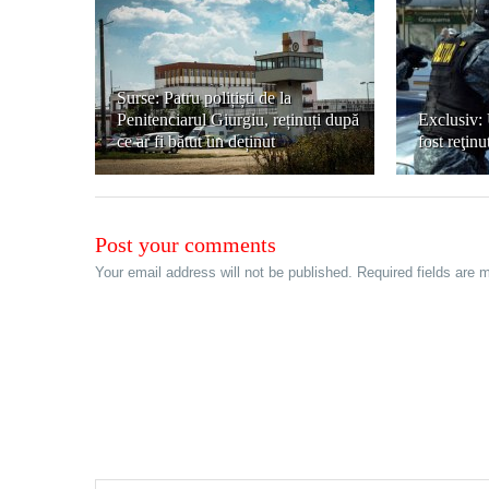
Surse: Patru polițiști de la
Penitenciarul Giurgiu, reținuți după
Exclusiv: 
ce ar fi bătut un deținut
fost reţin
Post your comments
Your email address will not be published. Required fields are 