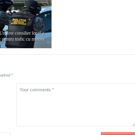
Un fost consilier local a
ut pentru trafic cu minore
marked *