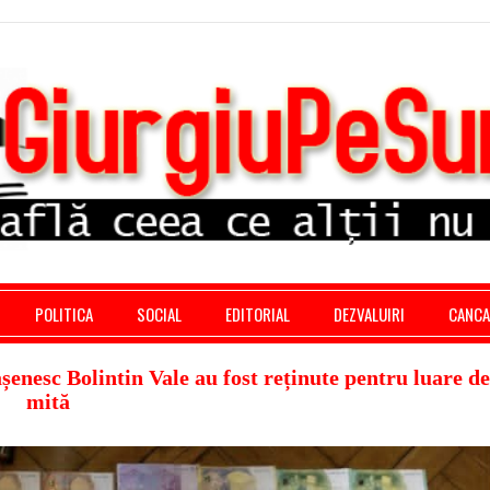
stratie giurgiu, stiri politice, social economic, editoria
POLITICA
SOCIAL
EDITORIAL
DEZVALUIRI
CANC
șenesc Bolintin Vale au fost reținute pentru luare de
mită