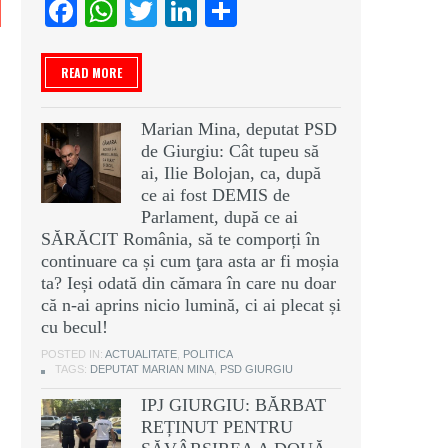
Facebook
WhatsApp
Twitter
LinkedIn
Partajează
READ MORE
Marian Mina, deputat PSD
de Giurgiu: Cât tupeu să
ai, Ilie Bolojan, ca, după
ce ai fost DEMIS de
Parlament, după ce ai
SĂRĂCIT România, să te comporți în
continuare ca și cum ţara asta ar fi moșia
ta? Ieși odată din cămara în care nu doar
că n-ai aprins nicio lumină, ci ai plecat și
cu becul!
POSTED IN:
ACTUALITATE
,
POLITICA
TAGS:
DEPUTAT MARIAN MINA
,
PSD GIURGIU
IPJ GIURGIU: BĂRBAT
REȚINUT PENTRU