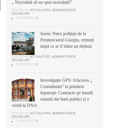
„ Niciodată să nu spui niciodată!”
POSTED IN:
ACTUALITATE
,
ADMINISTRATIE
,
DEZVALUIRI
COMMENTS:
0
Surse: Patru polițiști de la
Penitenciarul Giurgiu, reținuți
după ce ar fi bătut un deținut
POSTED IN:
ACTUALITATE
,
ADMINISTRATIE
,
DEZVALUIRI
COMMENTS:
0
Investigație GPS: Afacerea „
Consultanța” la primăria
Iepurești: Contracte pe bandă
rulantă din bani publici și o
vizită la DNA
POSTED IN:
ACTUALITATE
,
ADMINISTRATIE
,
DEZVALUIRI
COMMENTS:
0