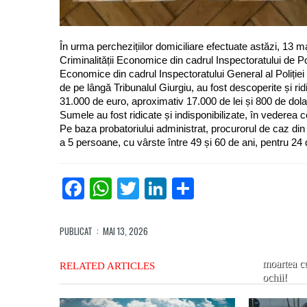
În urma perchezițiilor domiciliare efectuate astăzi, 13 mai
Criminalității Economice din cadrul Inspectoratului de Pol
Economice din cadrul Inspectoratului General al Poliți
de pe lângă Tribunalul Giurgiu, au fost descoperite și
31.000 de euro, aproximativ 17.000 de lei și 800 de dolar
Sumele au fost ridicate și indisponibilizate, în vederea co
Pe baza probatoriului administrat, procurorul de caz din
Exclusiv:
a 5 persoane, cu vârste între 49 și 60 de ani, pentru 24 
Mărturia
unui prim
giurgiuve
Facebook
WhatsApp
Twitter
LinkedIn
Partajează
care a
învins
COVID-
PUBLICAT
: MAI 13, 2026
19: Am
văzut
moartea c
RELATED ARTICLES
ochii!