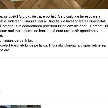
, în județul Giurgiu, de către polițiștii Serviciului de Investigare a
iție Județean Giurgiu și cei ai Direcției de Investigare a Criminalității
ei Române, sub coordonarea procurorului de caz din cadrul Parchetului
 ridicate mai multe sume de bani, după cum urmează: aproximativ
i.
ntinuării cercetărilor.
 cadrul Parchetului de pe lângă Tribunalul Giurgiu, a dispus reținerea
de ore.
ar
an
u