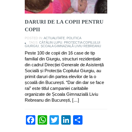
DARURI DE LA COPII PENTRU
COPII
POSTED IN:
ACTUALITATE
,
POLITICA
TAGS:
CĂTĂLIN LUPU
,
PROTECTIA COPILULUI
GIURGIU
,
ȘCOALA GIMNAZIALĂ LIVIU REBREANU
Peste 100 de copii din 16 case de tip
familial din Giurgiu, structuri rezidențiale
din cadrul Direcției Generale de Asistență
Socială și Protecția Copilului Giurgiu, au
primit daruri din partea elevilor de la o
școală din București. “Dar din dar se face
rai” este titlul campaniei caritabile
organizate de Școala Gimnazială Liviu
Rebreanu din București, […]
Facebook
WhatsApp
Twitter
LinkedIn
Partajează