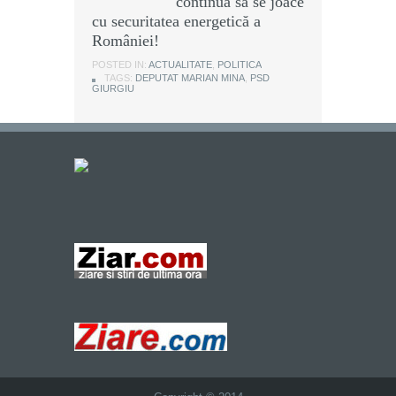
continuă să se joace
cu securitatea energetică a
României!
POSTED IN:
ACTUALITATE
,
POLITICA
TAGS:
DEPUTAT MARIAN MINA
,
PSD
GIURGIU