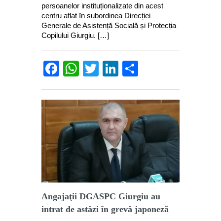
persoanelor instituționalizate din acest
centru aflat în subordinea Direcției
Generale de Asistență Socială și Protecția
Copilului Giurgiu. […]
Facebook
WhatsApp
Twitter
LinkedIn
Partajează
Angajaţii DGASPC Giurgiu au
intrat de astăzi în grevă japoneză