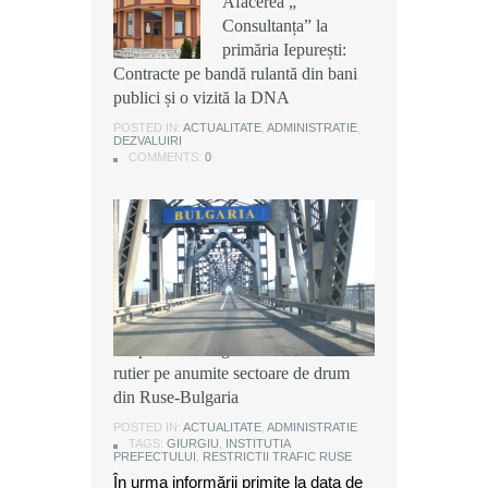
Afacerea „
Afacerea „
Afacerea „
Consultanța” la
Consultanța” la
Consultanța” la
primăria Iepurești:
primăria Iepurești:
primăria Iepurești:
Contracte pe bandă rulantă din bani
Contracte pe bandă rulantă din bani
Contracte pe bandă rulantă din bani
publici și o vizită la DNA
publici și o vizită la DNA
publici și o vizită la DNA
POSTED IN:
POSTED IN:
POSTED IN:
ACTUALITATE
ACTUALITATE
ACTUALITATE
,
,
,
ADMINISTRATIE
ADMINISTRATIE
ADMINISTRATIE
,
,
,
DEZVALUIRI
DEZVALUIRI
DEZVALUIRI
COMMENTS:
COMMENTS:
COMMENTS:
0
0
0
Instituția Prefectului: Măsuri
temporare de organizare a traficului
rutier pe anumite sectoare de drum
din Ruse-Bulgaria
POSTED IN:
ACTUALITATE
,
ADMINISTRATIE
TAGS:
GIURGIU
,
INSTITUTIA
PREFECTULUI
,
RESTRICTII TRAFIC RUSE
În urma informării primite la data de