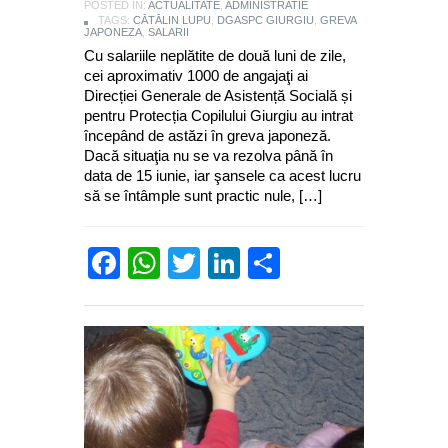
POSTED IN:
ACTUALITATE
,
ADMINISTRATIE
TAGS:
CĂTĂLIN LUPU
,
DGASPC GIURGIU
,
GREVA
JAPONEZA
,
SALARII
Cu salariile neplătite de două luni de zile,
cei aproximativ 1000 de angajaţi ai
Direcției Generale de Asistență Socială și
pentru Protecția Copilului Giurgiu au intrat
începând de astăzi în greva japoneză.
Dacă situaţia nu se va rezolva până în
data de 15 iunie, iar şansele ca acest lucru
să se întâmple sunt practic nule, […]
Facebook
WhatsApp
Twitter
LinkedIn
Partajează