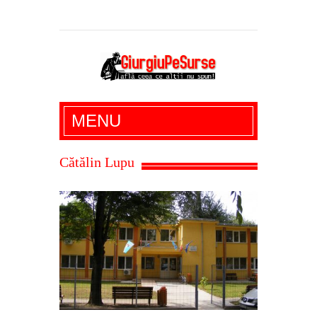
Giurgiu Pe Surse – actualitate giurgiu,
MENU
administratie giurgiu, stiri politice, social
economic, editoriale giurgiu, dezvaluiri,
Cătălin Lupu
soc, cancan, stiri locale