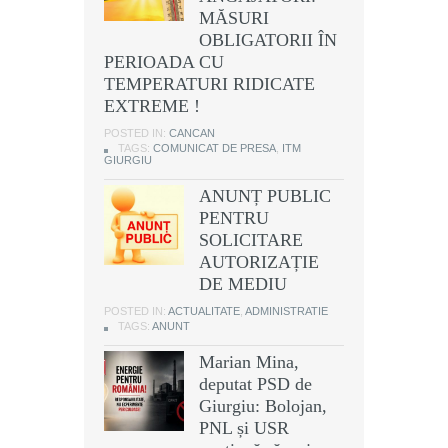
MĂSURI
OBLIGATORII ÎN
PERIOADA CU
TEMPERATURI RIDICATE
EXTREME !
POSTED IN:
CANCAN
TAGS:
COMUNICAT DE PRESA
,
ITM
GIURGIU
ANUNȚ PUBLIC
PENTRU
SOLICITARE
AUTORIZAȚIE
DE MEDIU
POSTED IN:
ACTUALITATE
,
ADMINISTRATIE
TAGS:
ANUNT
Marian Mina,
deputat PSD de
Giurgiu: Bolojan,
PNL și USR