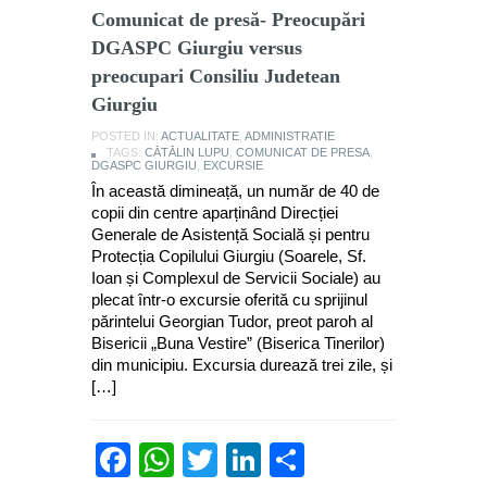
Comunicat de presă- Preocupări
DGASPC Giurgiu versus
preocupari Consiliu Judetean
Giurgiu
POSTED IN:
ACTUALITATE
,
ADMINISTRATIE
TAGS:
CĂTĂLIN LUPU
,
COMUNICAT DE PRESA
,
DGASPC GIURGIU
,
EXCURSIE
În această dimineață, un număr de 40 de
copii din centre aparținând Direcției
Generale de Asistență Socială și pentru
Protecția Copilului Giurgiu (Soarele, Sf.
Ioan și Complexul de Servicii Sociale) au
plecat într-o excursie oferită cu sprijinul
părintelui Georgian Tudor, preot paroh al
Bisericii „Buna Vestire” (Biserica Tinerilor)
din municipiu. Excursia durează trei zile, și
[…]
Facebook
WhatsApp
Twitter
LinkedIn
Partajează