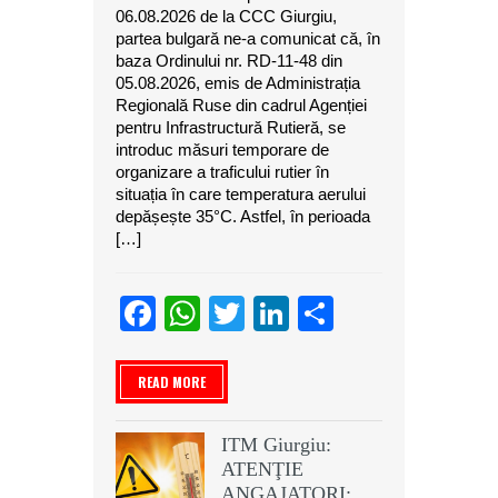
06.08.2026 de la CCC Giurgiu,
partea bulgară ne-a comunicat că, în
baza Ordinului nr. RD-11-48 din
05.08.2026, emis de Administrația
Regională Ruse din cadrul Agenției
pentru Infrastructură Rutieră, se
introduc măsuri temporare de
organizare a traficului rutier în
situația în care temperatura aerului
depășește 35°C. Astfel, în perioada
[…]
Facebook
WhatsApp
Twitter
LinkedIn
Partajeaz
READ MORE
ITM Giurgiu:
ATENŢIE
ANGAJATORI: