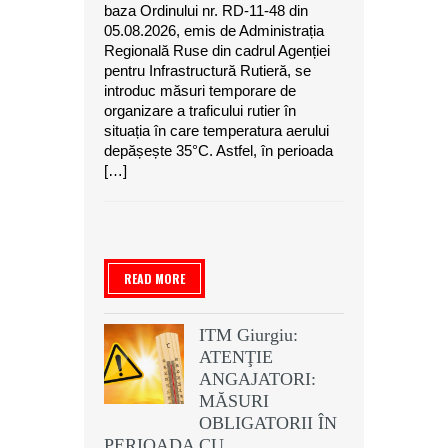
baza Ordinului nr. RD-11-48 din
05.08.2026, emis de Administrația
Regională Ruse din cadrul Agenției
pentru Infrastructură Rutieră, se
introduc măsuri temporare de
organizare a traficului rutier în
situația în care temperatura aerului
depășește 35°C. Astfel, în perioada
[…]
READ MORE
ITM Giurgiu:
ATENŢIE
ANGAJATORI:
MĂSURI
OBLIGATORII ÎN
PERIOADA CU