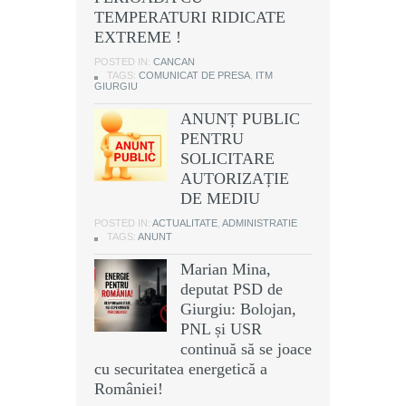
TEMPERATURI RIDICATE
EXTREME !
POSTED IN:
CANCAN
TAGS:
COMUNICAT DE PRESA
,
ITM
GIURGIU
ANUNȚ PUBLIC
PENTRU
SOLICITARE
AUTORIZAȚIE
DE MEDIU
POSTED IN:
ACTUALITATE
,
ADMINISTRATIE
TAGS:
ANUNT
Marian Mina,
deputat PSD de
Giurgiu: Bolojan,
PNL și USR
continuă să se joace
cu securitatea energetică a
României!