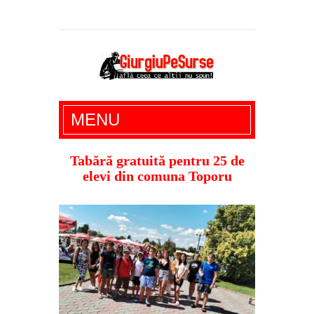
Giurgiu Pe Surse – actualitate giurgiu,
MENU
administratie giurgiu, stiri politice, social
economic, editoriale giurgiu, dezvaluiri,
Tabără gratuită pentru 25 de
elevi din comuna Toporu
soc, cancan, stiri locale