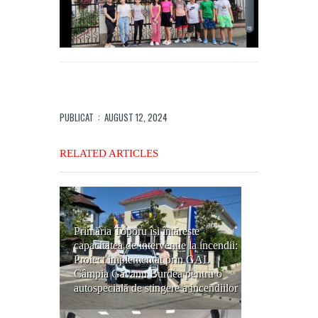
PUBLICAT
: AUGUST 12, 2024
RELATED ARTICLES
Primăria Toporu își întărește
capacitatea de intervenție la incendii:
Proiect implementat prin GAL
Câmpia Găvanu Burdea pentru o
autospecială de stingere a incendiilor