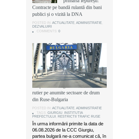
primăria Iepurești:
primăria Iepurești:
primăria Iepurești:
Contracte pe bandă rulantă din bani
Contracte pe bandă rulantă din bani
Contracte pe bandă rulantă din bani
publici și o vizită la DNA
publici și o vizită la DNA
publici și o vizită la DNA
POSTED IN:
POSTED IN:
POSTED IN:
ACTUALITATE
ACTUALITATE
ACTUALITATE
,
,
,
ADMINISTRATIE
ADMINISTRATIE
ADMINISTRATIE
,
,
,
DEZVALUIRI
DEZVALUIRI
DEZVALUIRI
COMMENTS:
COMMENTS:
COMMENTS:
0
0
0
Instituția Prefectului: Măsuri
temporare de organizare a traficului
rutier pe anumite sectoare de drum
din Ruse-Bulgaria
POSTED IN:
ACTUALITATE
,
ADMINISTRATIE
TAGS:
GIURGIU
,
INSTITUTIA
PREFECTULUI
,
RESTRICTII TRAFIC RUSE
În urma informării primite la data de
06.08.2026 de la CCC Giurgiu,
partea bulgară ne-a comunicat că, în