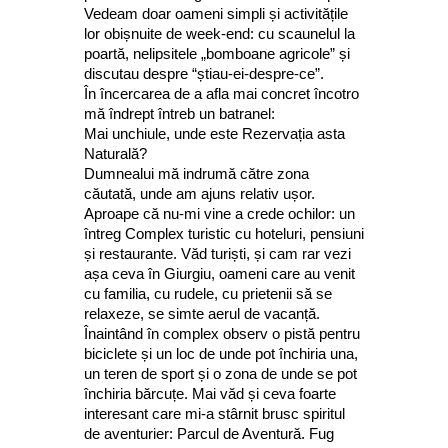
Vedeam doar oameni simpli și activitățile
lor obișnuite de week-end: cu scaunelul la
poartă, nelipsitele „bomboane agricole” și
discutau despre “știau-ei-despre-ce”.
În încercarea de a afla mai concret încotro
mă îndrept întreb un batranel:
Mai unchiule, unde este Rezervația asta
Naturală?
Dumnealui mă indrumă către zona
căutată, unde am ajuns relativ ușor.
Aproape că nu-mi vine a crede ochilor: un
întreg Complex turistic cu hoteluri, pensiuni
și restaurante. Văd turiști, și cam rar vezi
așa ceva în Giurgiu, oameni care au venit
cu familia, cu rudele, cu prietenii să se
relaxeze, se simte aerul de vacanță.
Înaintând în complex observ o pistă pentru
biciclete și un loc de unde pot închiria una,
un teren de sport și o zona de unde se pot
închiria bărcuțe. Mai văd și ceva foarte
interesant care mi-a stârnit brusc spiritul
de aventurier: Parcul de Aventură. Fug