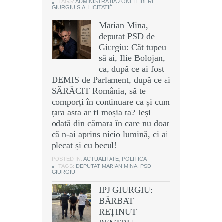
TAGS:
ADMINISTRAȚIA ZONEI LIBERE
GIURGIU S.A
,
LICITATIE
Marian Mina,
deputat PSD de
Giurgiu: Cât tupeu
să ai, Ilie Bolojan,
ca, după ce ai fost
DEMIS de Parlament, după ce ai
SĂRĂCIT România, să te
comporți în continuare ca și cum
ţara asta ar fi moșia ta? Ieși
odată din cămara în care nu doar
că n-ai aprins nicio lumină, ci ai
plecat și cu becul!
POSTED IN:
ACTUALITATE
,
POLITICA
TAGS:
DEPUTAT MARIAN MINA
,
PSD
GIURGIU
IPJ GIURGIU:
BĂRBAT
REȚINUT