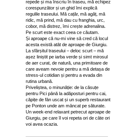
repede și ma înscriu în traseu, mă echipez
corespunzător și un ghid îmi explică
regulile traseului. Mă cațăr, mă agăț, mă
ridic, mă prind, mă dau cu franghia, urc,
cobor, mă distrez, îmi crește adrenalina.
Pe scurt este exact ceea ce căutam.
Și aproape că nu-mi vine să cred că locul
acesta există atât de aproape de Giurgiu.
La sfârșitul traseului – deloc scurt – mă
așez liniștit pe iarba verde și simt mirosul
de aer curat, de natură, una primitoare de
care aveam nevoie pentru a mă detașa de
stress-ul cotidian și pentru a evada din
rutina urbană.
Priveliștea, o minunăție: de la căsuțe
pentru Pici până la adăposturi pentru cai,
căpițe de fân uscat și un superb restaurant
pe Ponton unde am mâncat pe săturate.
Un week-end relaxant petrecut aproape de
Giurgiu, pe care îl voi repeta ori de câte ori
voi avea ocazia.