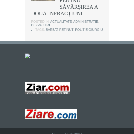
PENTRU
SĂVÂRȘIREA A
DOUĂ INFRACȚIUNI
POSTED IN:
ACTUALITATE
,
ADMINISTRATIE
,
DEZVALUIRI
TAGS:
BARBAT RETINUT
,
POLITIE GIURGIU