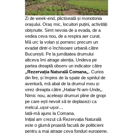
Zi de week-end, plictiseală și monotonia
orașului. Oraș mic, locuitori puțini, activități
obișnuite. Simt nevoia de a evada, de a
vedea ceva nou, de a respira aer curat.
Mă urc la volan și pornesc precum un
evadat dintr-o închisoare urbană către
București. Pe la jumătatea drumului
altceva îmi atrage atenția. Undeva pe
partea dreaptă observ un indicator către
„Rezervația Naturală Comana„
. Curios
din fire, și împins de la spate de spiritul de
aventură, mă abat de la drumul meu și
virez dreapta către „Habar-N-am-Unde„.
Nimic nou, aceleași drumuri pline de gropi
pe care ești nevoit să te deplasezi ca
melcul..ușor-ușor…
Iată-mă ajuns la Comana.
Inițial am crezut că Rezervația Naturală
este o glumă proastă facută de politicieni
pentru a mai atrage ceva fonduri europene.