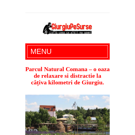
Giurgiu Pe Surse – actualitate giurgiu,
MENU
administratie giurgiu, stiri politice, social
economic, editoriale giurgiu, dezvaluiri,
Parcul Natural Comana – o oaza
de relaxare si distractie la
soc, cancan, stiri locale
câțiva kilometri de Giurgiu.