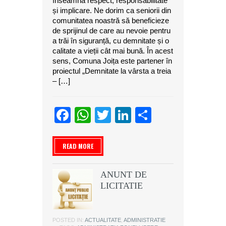
înseamnă respect, responsabilitate
și implicare. Ne dorim ca seniorii din
comunitatea noastră să beneficieze
de sprijinul de care au nevoie pentru
a trăi în siguranță, cu demnitate și o
calitate a vieții cât mai bună. În acest
sens, Comuna Joița este partener în
proiectul „Demnitate la vârsta a treia
– […]
Facebook
WhatsApp
Twitter
LinkedIn
Partajeaz
READ MORE
ANUNT DE
LICITATIE
POSTED IN:
ACTUALITATE
,
ADMINISTRATIE