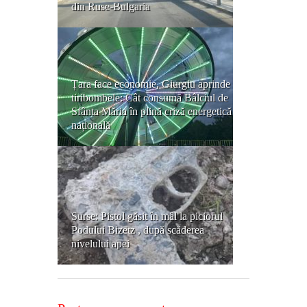
din Ruse-Bulgaria
Țara face economie, Giurgiu aprinde
tiribombele: Cât consumă Bâlciul de
Sfânta Măria în plină criză energetică
națională
Surse: Pistol găsit în mâl la piciorul
Podului Bizetz , după scăderea
nivelului apei