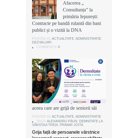
Afacerea „
Afacerea „
Afacerea „
Consultanța” la
Consultanța” la
Consultanța” la
primăria Iepurești:
primăria Iepurești:
primăria Iepurești:
Contracte pe bandă rulantă din bani
Contracte pe bandă rulantă din bani
Contracte pe bandă rulantă din bani
publici și o vizită la DNA
publici și o vizită la DNA
publici și o vizită la DNA
POSTED IN:
POSTED IN:
POSTED IN:
ACTUALITATE
ACTUALITATE
ACTUALITATE
,
,
,
ADMINISTRATIE
ADMINISTRATIE
ADMINISTRATIE
,
,
,
DEZVALUIRI
DEZVALUIRI
DEZVALUIRI
COMMENTS:
COMMENTS:
COMMENTS:
0
0
0
Alexandru Păun, primarul comunei
Joița: O comunitate puternică este
aceea care are grijă de seniorii săi
POSTED IN:
ACTUALITATE
,
ADMINISTRATIE
TAGS:
ALEXANDRU PĂUN
,
DEMNITATE LA
VÂRSTA A TREIA
,
PRIMAR JOITA
Grija față de persoanele vârstnice