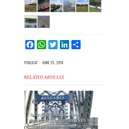
Facebook
WhatsApp
Twitter
LinkedIn
Partajează
PUBLICAT
: IUNIE 25, 2014
RELATED ARTICLES
Instituția Prefectului: Măsuri
temporare de organizare a traficului
rutier pe anumite sectoare de drum