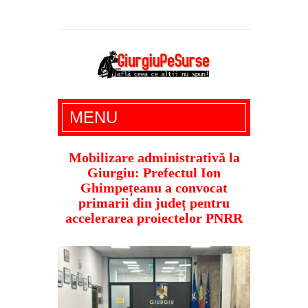
Giurgiu Pe Surse – actualitate giurgiu,
MENU
administratie giurgiu, stiri politice, social
economic, editoriale giurgiu, dezvaluiri,
Mobilizare administrativă la
Giurgiu: Prefectul Ion
soc, cancan, stiri locale
Ghimpețeanu a convocat
primarii din județ pentru
accelerarea proiectelor PNRR