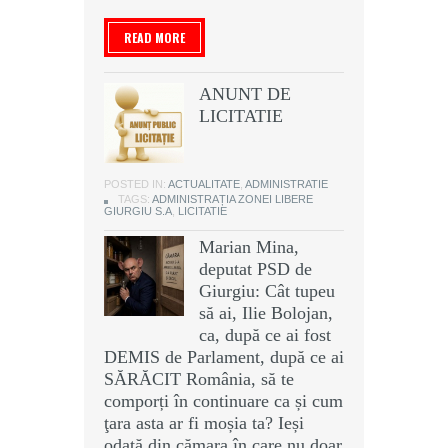
READ MORE
ANUNT DE
LICITATIE
POSTED IN:
ACTUALITATE
,
ADMINISTRATIE
TAGS:
ADMINISTRAȚIA ZONEI LIBERE
GIURGIU S.A
,
LICITATIE
Marian Mina,
deputat PSD de
Giurgiu: Cât tupeu
să ai, Ilie Bolojan,
ca, după ce ai fost
DEMIS de Parlament, după ce ai
SĂRĂCIT România, să te
comporți în continuare ca și cum
ţara asta ar fi moșia ta? Ieși
odată din cămara în care nu doar