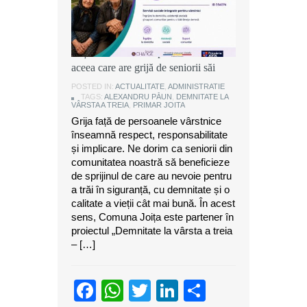
Alexandru Păun, primarul comunei
Joița: O comunitate puternică este
aceea care are grijă de seniorii săi
POSTED IN:
ACTUALITATE
,
ADMINISTRATIE
TAGS:
ALEXANDRU PĂUN
,
DEMNITATE LA
VÂRSTA A TREIA
,
PRIMAR JOITA
Grija față de persoanele vârstnice
înseamnă respect, responsabilitate
și implicare. Ne dorim ca seniorii din
comunitatea noastră să beneficieze
de sprijinul de care au nevoie pentru
a trăi în siguranță, cu demnitate și o
calitate a vieții cât mai bună. În acest
sens, Comuna Joița este partener în
proiectul „Demnitate la vârsta a treia
– […]
Facebook
WhatsApp
Twitter
LinkedIn
Partajeaz