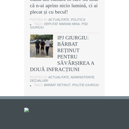
că n-ai aprins nicio lumină, ci ai
plecat și cu becul!
POSTED IN:
ACTUALITATE
,
POLITICA
TAGS:
DEPUTAT MARIAN MINA
,
PSD
GIURGIU
IPJ GIURGIU:
BĂRBAT
REȚINUT
PENTRU
SĂVÂRȘIREA A
DOUĂ INFRACȚIUNI
POSTED IN:
ACTUALITATE
,
ADMINISTRATIE
,
DEZVALUIRI
TAGS:
BARBAT RETINUT
,
POLITIE GIURGIU