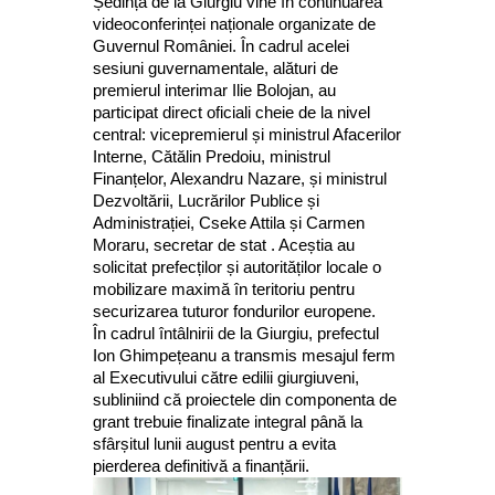
Ședința de la Giurgiu vine în continuarea
videoconferinței naționale organizate de
Guvernul României. În cadrul acelei
sesiuni guvernamentale, alături de
premierul interimar Ilie Bolojan, au
participat direct oficiali cheie de la nivel
central: vicepremierul și ministrul Afacerilor
Interne, Cătălin Predoiu, ministrul
Finanțelor, Alexandru Nazare, și ministrul
Dezvoltării, Lucrărilor Publice și
Administrației, Cseke Attila și Carmen
Moraru, secretar de stat . Aceștia au
solicitat prefecților și autorităților locale o
mobilizare maximă în teritoriu pentru
securizarea tuturor fondurilor europene.
În cadrul întâlnirii de la Giurgiu, prefectul
Ion Ghimpețeanu a transmis mesajul ferm
al Executivului către edilii giurgiuveni,
subliniind că proiectele din componenta de
grant trebuie finalizate integral până la
sfârșitul lunii august pentru a evita
pierderea definitivă a finanțării.