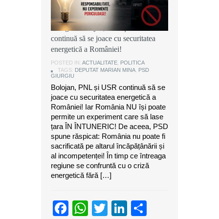
Marian Mina, deputat PSD de
Giurgiu: Bolojan, PNL și USR
continuă să se joace cu securitatea
energetică a României!
POSTED IN:
ACTUALITATE
,
POLITICA
TAGS:
DEPUTAT MARIAN MINA
,
PSD
GIURGIU
Bolojan, PNL și USR continuă să se
joace cu securitatea energetică a
României! Iar România NU își poate
permite un experiment care să lase
țara ÎN ÎNTUNERIC! De aceea, PSD
spune răspicat: România nu poate fi
sacrificată pe altarul încăpățânării și
al incompetenței! În timp ce întreaga
regiune se confruntă cu o criză
energetică fără […]
Facebook
WhatsApp
Twitter
LinkedIn
Partajeaz