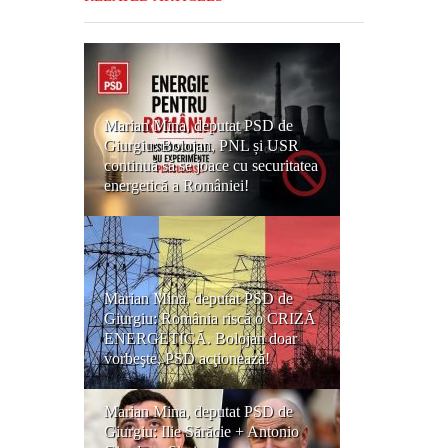
Marian Mina, deputat PSD de
Giurgiu: Bolojan, PNL și USR
continuă să se joace cu securitatea
energetică a României!
Marian Mina, deputat PSD de
Giurgiu: România riscă o CRIZĂ
ENERGETICĂ. Bolojan doar
vorbeşte, PSD acţionează!
Marian Mina, deputat PSD de
Giurgiu: Ilie Sărăcie + Antonio