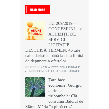
READ MORE
HG 209/2019 –
CONCESIUNI – >
ACHIZIȚII DE
SERVICII –
LICITAȚIE
DESCHISĂ TERMEN: 45 zile
calendaristice până la data limită
de depunere a ofertelor
POSTED IN:
ACTUALITATE
,
ADMINISTRATIE
TAGS:
COMUNA LETCA NOUA
,
LICITATIE
Țara face
economie, Giurgiu
aprinde
tiribombele: Cât
consumă Bâlciul de
Sfânta Măria în plină criză