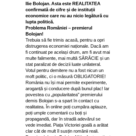
Ilie Bolojan. Asta este REALITATEA
confirmată de cifre și de instituții
economice care nu au nicio legătură cu
lupta politică.
Problema României – premierul
Bolojan!
Trebuia să fie trimis acasă, pentru a opri
distrugerea economiei naționale. Dacă am
fi continuat pe același drum, am fi avut mai
multe falimente, mai multă SĂRĂCIE și un
stat paralizat de decizii luate unilateral.
Votul pentru demitere nu a fost nicun un
moft politic, ci o măsură OBLIGATORIE!
România nu își mai permite experimente,
aroganță și conducere după bunul plac! Iar
povestea cu „popularitatea” premierului
demis Bolojan s-a spart în contact cu
realitatea. În online poți cumpăra aplauze,
poți umple comentarii cu boți și
propagandă, dar în stradă adevărul se
vede imediat. Piața Victoriei goală a arătat
clar cât de mult îl susțin românii reali.