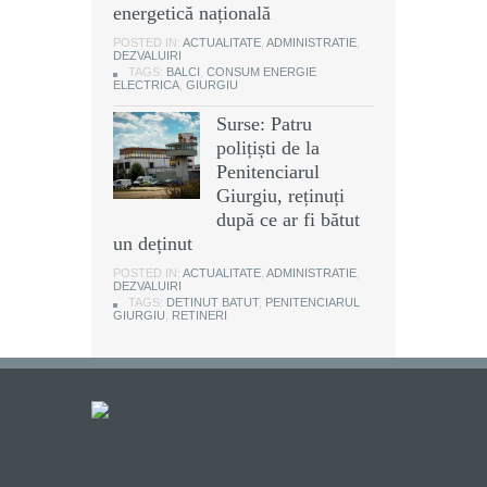
energetică națională
POSTED IN:
ACTUALITATE
,
ADMINISTRATIE
,
DEZVALUIRI
TAGS:
BALCI
,
CONSUM ENERGIE
ELECTRICA
,
GIURGIU
Surse: Patru
polițiști de la
Penitenciarul
Giurgiu, reținuți
după ce ar fi bătut
un deținut
POSTED IN:
ACTUALITATE
,
ADMINISTRATIE
,
DEZVALUIRI
TAGS:
DETINUT BATUT
,
PENITENCIARUL
GIURGIU
,
RETINERI