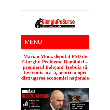
Giurgiu Pe Surse – actualitate giurgiu,
MENU
administratie giurgiu, stiri politice, social
economic, editoriale giurgiu, dezvaluiri,
Marian Mina, deputat PSD de
Giurgiu: Problema României –
soc, cancan, stiri locale
premierul Bolojan! Trebuia să
fie trimis acasă, pentru a opri
distrugerea economiei naționale