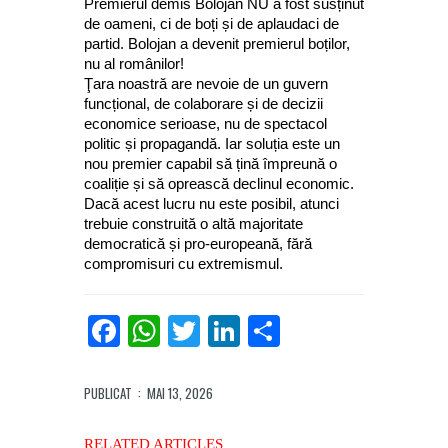
Premierul demis Bolojan NU a fost susținut
de oameni, ci de boți și de aplaudaci de
partid. Bolojan a devenit premierul boților,
nu al românilor!
Ţara noastră are nevoie de un guvern
funcțional, de colaborare și de decizii
economice serioase, nu de spectacol
politic și propagandă. Iar soluția este un
nou premier capabil să țină împreună o
coaliție și să oprească declinul economic.
Dacă acest lucru nu este posibil, atunci
trebuie construită o altă majoritate
democratică și pro-europeană, fără
compromisuri cu extremismul.
Facebook
WhatsApp
Twitter
LinkedIn
Partajează
PUBLICAT
: MAI 13, 2026
RELATED ARTICLES