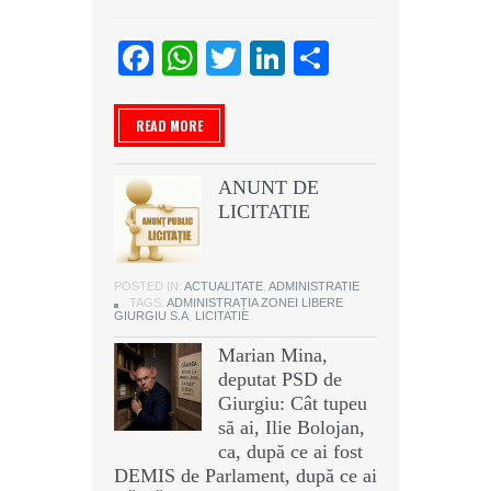
Facebook
WhatsApp
Twitter
LinkedIn
Partajeaz
READ MORE
ANUNT DE
LICITATIE
POSTED IN:
ACTUALITATE
,
ADMINISTRATIE
TAGS:
ADMINISTRAȚIA ZONEI LIBERE
GIURGIU S.A
,
LICITATIE
Marian Mina,
deputat PSD de
Giurgiu: Cât tupeu
să ai, Ilie Bolojan,
ca, după ce ai fost
DEMIS de Parlament, după ce ai