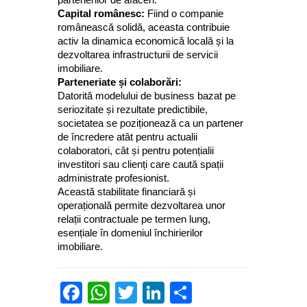
Capital românesc:
Fiind o companie
românească solidă, aceasta contribuie
activ la dinamica economică locală și la
dezvoltarea infrastructurii de servicii
imobiliare.
Parteneriate și colaborări:
Datorită modelului de business bazat pe
seriozitate și rezultate predictibile,
societatea se poziționează ca un partener
de încredere atât pentru actualii
colaboratori, cât și pentru potențialii
investitori sau clienți care caută spații
administrate profesionist.
Această stabilitate financiară și
operațională permite dezvoltarea unor
relații contractuale pe termen lung,
esențiale în domeniul închirierilor
imobiliare.
Facebook
WhatsApp
Twitter
LinkedIn
Partajează