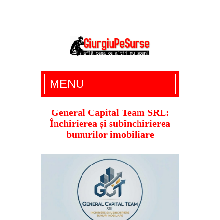
Giurgiu Pe Surse – actualitate giurgiu,
MENU
administratie giurgiu, stiri politice, social
economic, editoriale giurgiu, dezvaluiri,
General Capital Team SRL:
Închirierea și subînchirierea
soc, cancan, stiri locale
bunurilor imobiliare