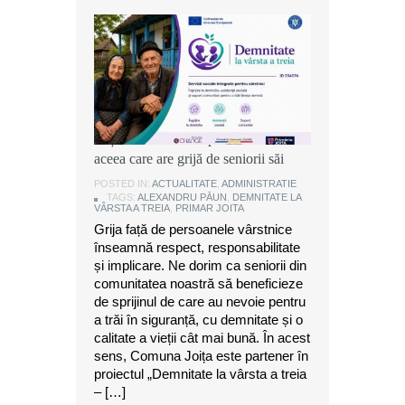
Alexandru Păun, primarul comunei
Joița: O comunitate puternică este
aceea care are grijă de seniorii săi
POSTED IN:
ACTUALITATE
,
ADMINISTRATIE
TAGS:
ALEXANDRU PĂUN
,
DEMNITATE LA
VÂRSTA A TREIA
,
PRIMAR JOITA
Grija față de persoanele vârstnice
înseamnă respect, responsabilitate
și implicare. Ne dorim ca seniorii din
comunitatea noastră să beneficieze
de sprijinul de care au nevoie pentru
a trăi în siguranță, cu demnitate și o
calitate a vieții cât mai bună. În acest
sens, Comuna Joița este partener în
proiectul „Demnitate la vârsta a treia
– […]