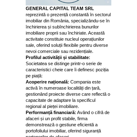
GENERAL CAPITAL TEAM SRL
reprezintă o prezență constantă în sectorul
imobiliar din România, specializându-se în
închirierea și subînchirierea bunurilor
imobiliare proprii sau închiriate. Această
activitate constituie nucleul operațiunilor
sale, oferind soluții flexibile pentru diverse
nevoi comerciale sau rezidențiale.
Profilul activității și stabilitate:
Societatea se distinge printr-o serie de
caracteristici cheie care îi definesc poziția
pe piață:
Acoperire națională:
Compania este
activă în numeroase localități din țară,
gestionând proiecte diverse care reflectă o
capacitate de adaptare la specificul
regional al pieței imobiliare.
Performanță financiară:
Având o cifră de
afaceri și un profit stabile, firma
demonstrează o gestiune eficientă a
portofoliului imobiliar, oferind siguranță
partenerilor de afaceri.