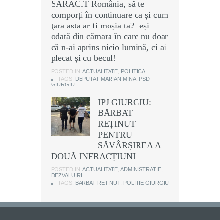
SĂRĂCIT România, să te
comporți în continuare ca și cum
ţara asta ar fi moșia ta? Ieși
odată din cămara în care nu doar
că n-ai aprins nicio lumină, ci ai
plecat și cu becul!
POSTED IN:
ACTUALITATE
,
POLITICA
TAGS:
DEPUTAT MARIAN MINA
,
PSD
GIURGIU
IPJ GIURGIU:
BĂRBAT
REȚINUT
PENTRU
SĂVÂRȘIREA A
DOUĂ INFRACȚIUNI
POSTED IN:
ACTUALITATE
,
ADMINISTRATIE
,
DEZVALUIRI
TAGS:
BARBAT RETINUT
,
POLITIE GIURGIU