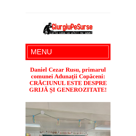
Giurgiu Pe Surse – actualitate giurgiu,
MENU
administratie giurgiu, stiri politice, social
economic, editoriale giurgiu, dezvaluiri,
Daniel Cezar Rusu, primarul
comunei Adunaţii Copăceni:
soc, cancan, stiri locale
CRĂCIUNUL ESTE DESPRE
GRIJĂ ȘI GENEROZITATE!