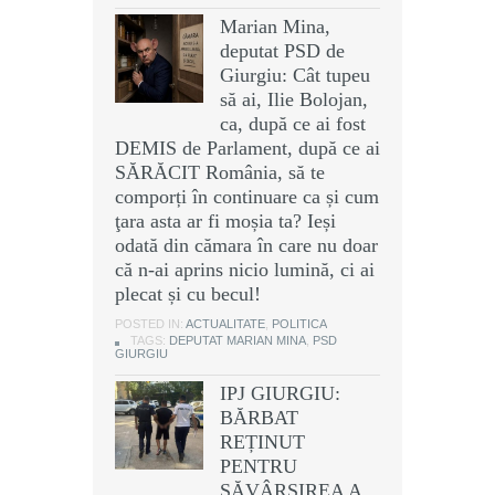
Marian Mina,
deputat PSD de
Giurgiu: Cât tupeu
să ai, Ilie Bolojan,
ca, după ce ai fost
DEMIS de Parlament, după ce ai
SĂRĂCIT România, să te
comporți în continuare ca și cum
ţara asta ar fi moșia ta? Ieși
odată din cămara în care nu doar
că n-ai aprins nicio lumină, ci ai
plecat și cu becul!
POSTED IN:
ACTUALITATE
,
POLITICA
TAGS:
DEPUTAT MARIAN MINA
,
PSD
GIURGIU
IPJ GIURGIU:
BĂRBAT
REȚINUT
PENTRU
SĂVÂRȘIREA A