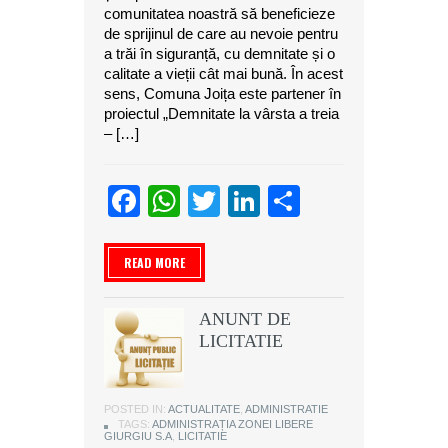
comunitatea noastră să beneficieze
de sprijinul de care au nevoie pentru
a trăi în siguranță, cu demnitate și o
calitate a vieții cât mai bună. În acest
sens, Comuna Joița este partener în
proiectul „Demnitate la vârsta a treia
– […]
Facebook
WhatsApp
Twitter
LinkedIn
Partajeaz
READ MORE
ANUNT DE
LICITATIE
POSTED IN:
ACTUALITATE
,
ADMINISTRATIE
TAGS:
ADMINISTRAȚIA ZONEI LIBERE
GIURGIU S.A
,
LICITATIE