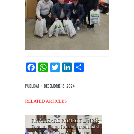
Facebook
WhatsApp
Twitter
LinkedIn
Partajează
PUBLICAT
: DECEMBRIE 18, 2024
RELATED ARTICLES
FINALIZARE PROIECT „PNRR:
Fonduri pentru România modernă și
reformată!” C3 – Managementul