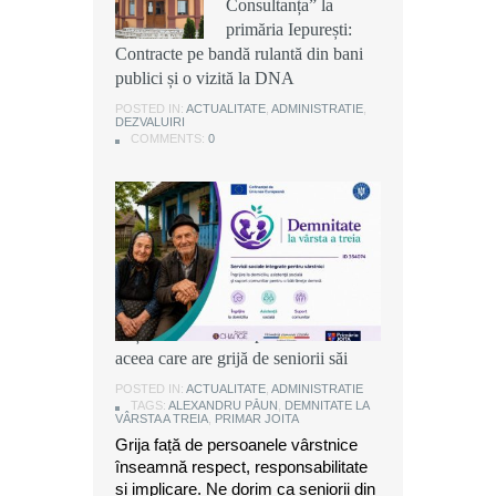
Consultanța” la
Consultanța” la
Consultanța” la
primăria Iepurești:
primăria Iepurești:
primăria Iepurești:
Contracte pe bandă rulantă din bani
Contracte pe bandă rulantă din bani
Contracte pe bandă rulantă din bani
publici și o vizită la DNA
publici și o vizită la DNA
publici și o vizită la DNA
POSTED IN:
POSTED IN:
POSTED IN:
ACTUALITATE
ACTUALITATE
ACTUALITATE
,
,
,
ADMINISTRATIE
ADMINISTRATIE
ADMINISTRATIE
,
,
,
DEZVALUIRI
DEZVALUIRI
DEZVALUIRI
COMMENTS:
COMMENTS:
COMMENTS:
0
0
0
Alexandru Păun, primarul comunei
Joița: O comunitate puternică este
aceea care are grijă de seniorii săi
POSTED IN:
ACTUALITATE
,
ADMINISTRATIE
TAGS:
ALEXANDRU PĂUN
,
DEMNITATE LA
VÂRSTA A TREIA
,
PRIMAR JOITA
Grija față de persoanele vârstnice
înseamnă respect, responsabilitate
și implicare. Ne dorim ca seniorii din