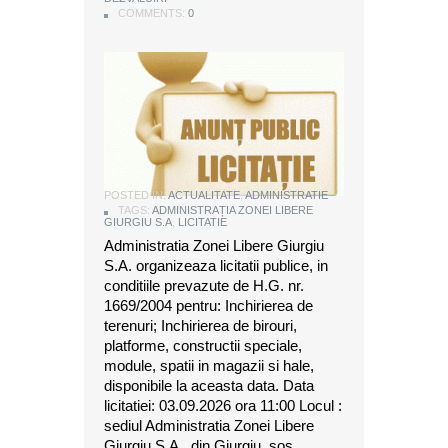
COMMENTS:
COMMENTS:
COMMENTS:
0
0
0
ANUNT DE LICITATIE
POSTED IN:
ACTUALITATE
,
ADMINISTRATIE
TAGS:
ADMINISTRAȚIA ZONEI LIBERE
GIURGIU S.A
,
LICITATIE
Administratia Zonei Libere Giurgiu
S.A. organizeaza licitatii publice, in
conditiile prevazute de H.G. nr.
1669/2004 pentru: Inchirierea de
terenuri; Inchirierea de birouri,
platforme, constructii speciale,
module, spatii in magazii si hale,
disponibile la aceasta data. Data
licitatiei: 03.09.2026 ora 11:00 Locul :
sediul Administratia Zonei Libere
Giurgiu S.A., din Giurgiu, sos.