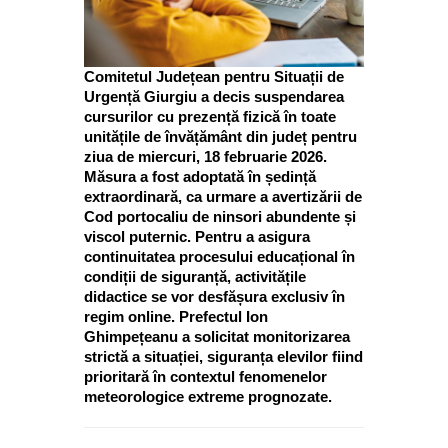
Comitetul Județean pentru Situații de
Urgență Giurgiu a decis suspendarea
cursurilor cu prezență fizică în toate
unitățile de învățământ din județ pentru
ziua de miercuri, 18 februarie 2026.
Măsura a fost adoptată în ședință
extraordinară, ca urmare a avertizării de
Cod portocaliu de ninsori abundente și
viscol puternic. Pentru a asigura
continuitatea procesului educațional în
condiții de siguranță, activitățile
didactice se vor desfășura exclusiv în
regim online. Prefectul Ion
Ghimpețeanu a solicitat monitorizarea
strictă a situației, siguranța elevilor fiind
prioritară în contextul fenomenelor
meteorologice extreme prognozate.