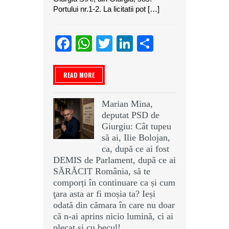
Portului nr.1-2. La licitatii pot […]
Facebook
WhatsApp
Twitter
LinkedIn
Partajeaz
READ MORE
Marian Mina,
deputat PSD de
Giurgiu: Cât tupeu
să ai, Ilie Bolojan,
ca, după ce ai fost
DEMIS de Parlament, după ce ai
SĂRĂCIT România, să te
comporți în continuare ca și cum
ţara asta ar fi moșia ta? Ieși
odată din cămara în care nu doar
că n-ai aprins nicio lumină, ci ai
plecat și cu becul!