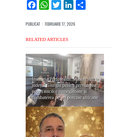
Facebook
WhatsApp
Twitter
LinkedIn
Partajează
PUBLICAT
: FEBRUARIE 17, 2026
RELATED ARTICLES
Instituția Prefectului: Măsuri stricte în
județul Giurgiu pentru prevenirea
pestei micilor rumegătoare și
combaterea pestei porcine africane