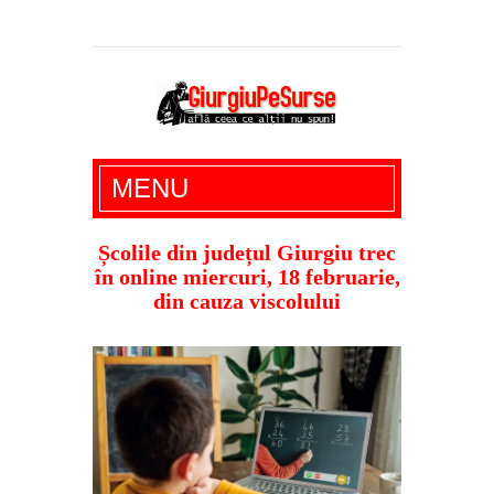
Giurgiu Pe Surse – actualitate giurgiu,
MENU
administratie giurgiu, stiri politice, social
economic, editoriale giurgiu, dezvaluiri,
Școlile din județul Giurgiu trec
în online miercuri, 18 februarie,
soc, cancan, stiri locale
din cauza viscolului