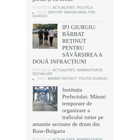
POSTED IN:
ACTUALITATE
,
POLITICA
TAGS:
DEPUTAT MARIAN MINA
,
PSD
GIURGIU
IPJ GIURGIU:
BĂRBAT
REȚINUT
PENTRU
SĂVÂRȘIREA A
DOUĂ INFRACȚIUNI
POSTED IN:
ACTUALITATE
,
ADMINISTRATIE
,
DEZVALUIRI
TAGS:
BARBAT RETINUT
,
POLITIE GIURGIU
Instituția
Prefectului: Măsuri
temporare de
organizare a
traficului rutier pe
anumite sectoare de drum din
Ruse-Bulgaria
POSTED IN:
ACTUALITATE
,
ADMINISTRATIE