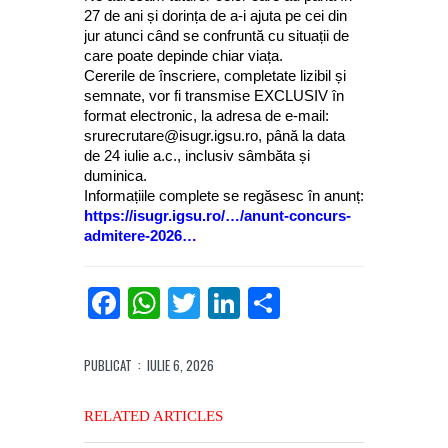
27 de ani și dorința de a-i ajuta pe cei din
jur atunci când se confruntă cu situații de
care poate depinde chiar viața.
Cererile de înscriere, completate lizibil și
semnate, vor fi transmise EXCLUSIV în
format electronic, la adresa de e-mail:
srurecrutare@isugr.igsu.ro, până la data
de 24 iulie a.c., inclusiv sâmbăta și
duminica.
Informațiile complete se regăsesc în anunț:
https://isugr.igsu.ro/…/anunt-concurs-
admitere-2026…
Facebook
WhatsApp
Twitter
LinkedIn
Partajează
PUBLICAT
: IULIE 6, 2026
RELATED ARTICLES