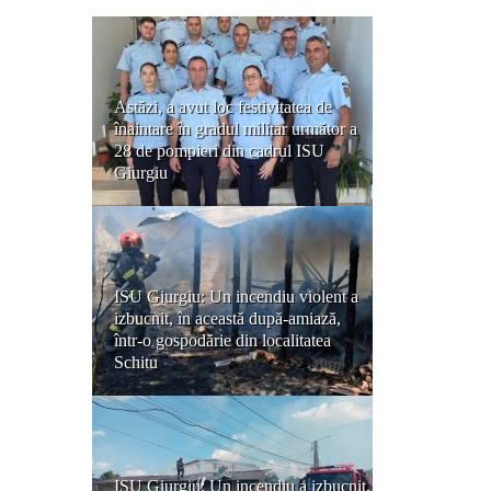
Astăzi, a avut loc festivitatea de
înaintare în gradul militar următor a
28 de pompieri din cadrul ISU
Giurgiu
ISU Giurgiu: Un incendiu violent a
izbucnit, în această după-amiază,
într-o gospodărie din localitatea
Schitu
ISU Giurgiu: Un incendiu a izbucnit,