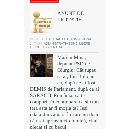
ANUNT DE
LICITATIE
POSTED IN:
ACTUALITATE
,
ADMINISTRATIE
TAGS:
ADMINISTRAȚIA ZONEI LIBERE
GIURGIU S.A
,
LICITATIE
Marian Mina,
deputat PSD de
Giurgiu: Cât tupeu
să ai, Ilie Bolojan,
ca, după ce ai fost
DEMIS de Parlament, după ce ai
SĂRĂCIT România, să te
comporți în continuare ca și cum
ţara asta ar fi moșia ta? Ieși
odată din cămara în care nu doar
că n-ai aprins nicio lumină, ci ai
plecat și cu becul!