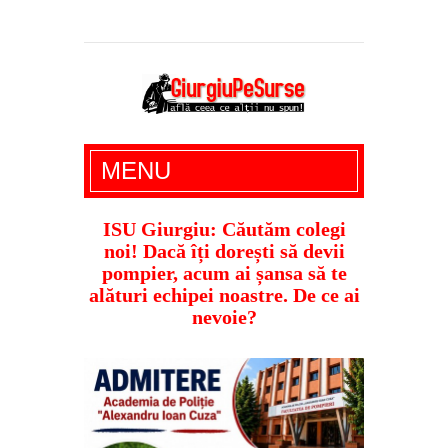
Giurgiu Pe Surse – actualitate giurgiu,
MENU
administratie giurgiu, stiri politice, social
economic, editoriale giurgiu, dezvaluiri,
ISU Giurgiu: Căutăm colegi
noi! Dacă îți dorești să devii
soc, cancan, stiri locale
pompier, acum ai șansa să te
alături echipei noastre. De ce ai
nevoie?