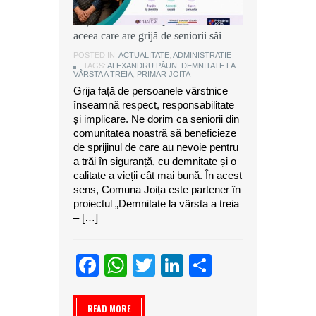
Alexandru Păun, primarul comunei
Joița: O comunitate puternică este
aceea care are grijă de seniorii săi
POSTED IN:
ACTUALITATE
,
ADMINISTRATIE
TAGS:
ALEXANDRU PĂUN
,
DEMNITATE LA
VÂRSTA A TREIA
,
PRIMAR JOITA
Grija față de persoanele vârstnice
înseamnă respect, responsabilitate
și implicare. Ne dorim ca seniorii din
comunitatea noastră să beneficieze
de sprijinul de care au nevoie pentru
a trăi în siguranță, cu demnitate și o
calitate a vieții cât mai bună. În acest
sens, Comuna Joița este partener în
proiectul „Demnitate la vârsta a treia
– […]
Facebook
WhatsApp
Twitter
LinkedIn
Partajeaz
READ MORE