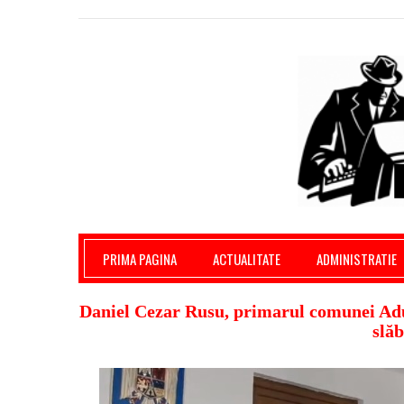
Giurgiu Pe Surse – actualitate giurgiu, admini
PRIMA PAGINA
ACTUALITATE
ADMINISTRATIE
Daniel Cezar Rusu, primarul comunei Adun
slăb