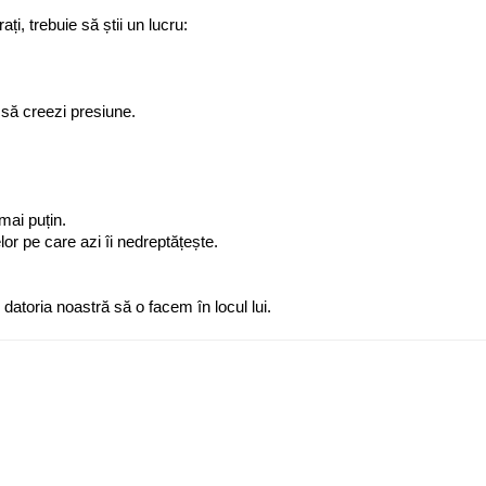
ți, trebuie să știi un lucru:
 să creezi presiune.
mai puțin.
elor pe care azi îi nedreptățește.
atoria noastră să o facem în locul lui.