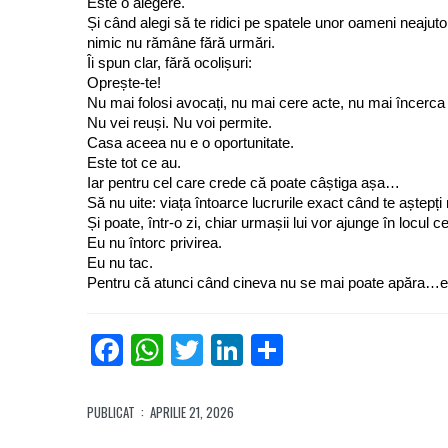
Este o alegere.
Și când alegi să te ridici pe spatele unor oameni neajutora
nimic nu rămâne fără urmări.
Îi spun clar, fără ocolișuri:
Oprește-te!
Nu mai folosi avocați, nu mai cere acte, nu mai încerca
Nu vei reuși. Nu voi permite.
Casa aceea nu e o oportunitate.
Este tot ce au.
Iar pentru cel care crede că poate câștiga așa…
Să nu uite: viața întoarce lucrurile exact când te aștepți 
Și poate, într-o zi, chiar urmașii lui vor ajunge în locul c
Eu nu întorc privirea.
Eu nu tac.
Pentru că atunci când cineva nu se mai poate apăra…e d
Facebook
WhatsApp
Twitter
LinkedIn
Partajează
PUBLICAT
: APRILIE 21, 2026