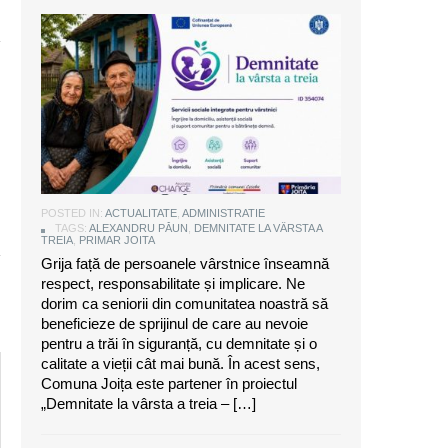
Alexandru Păun, primarul comunei
Joița: O comunitate puternică este
aceea care are grijă de seniorii săi
POSTED IN:
ACTUALITATE
,
ADMINISTRATIE
TAGS:
ALEXANDRU PĂUN
,
DEMNITATE LA VÂRSTA A
TREIA
,
PRIMAR JOITA
Grija față de persoanele vârstnice înseamnă
respect, responsabilitate și implicare. Ne
dorim ca seniorii din comunitatea noastră să
beneficieze de sprijinul de care au nevoie
pentru a trăi în siguranță, cu demnitate și o
calitate a vieții cât mai bună. În acest sens,
Comuna Joița este partener în proiectul
„Demnitate la vârsta a treia – […]