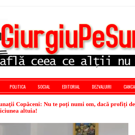
stratie giurgiu, stiri politice, social economic, editoria
POLITICA
SOCIAL
EDITORIAL
DEZVALUIRI
CANC
aţii Copăceni: Nu te poți numi om, dacă profiți de
iciunea altuia!