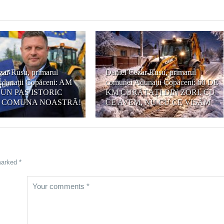
zar Rusu, primarul
Daniel Cezar Rusu, primarul
dunaţii Copăceni: AM
comunei Adunaţii Copăceni: 60 DE
 UN PAS ISTORIC
KM CURĂȚAȚI DIN ZORI. CU
 COMUNA NOASTRĂ!
CE AVEM, NU CU CE VISĂM
marked *