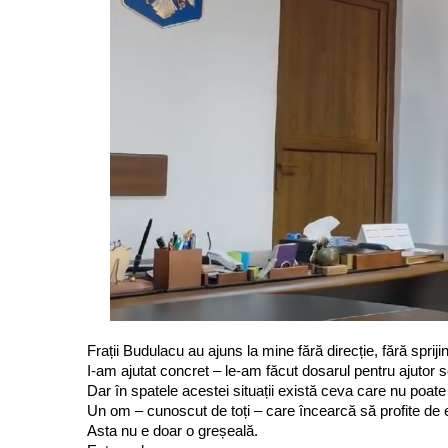
Frații Budulacu au ajuns la mine fără direcție, fără sprij
I-am ajutat concret – le-am făcut dosarul pentru ajutor so
Dar în spatele acestei situații există ceva care nu poate
Un om – cunoscut de toți – care încearcă să profite de e
Asta nu e doar o greșeală.