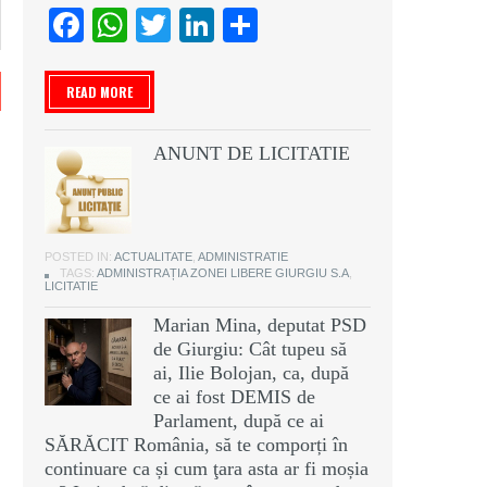
Facebook
WhatsApp
Twitter
LinkedIn
Partajează
READ MORE
ANUNT DE LICITATIE
POSTED IN:
ACTUALITATE
,
ADMINISTRATIE
TAGS:
ADMINISTRAȚIA ZONEI LIBERE GIURGIU S.A
,
LICITATIE
Marian Mina, deputat PSD
de Giurgiu: Cât tupeu să
ai, Ilie Bolojan, ca, după
ce ai fost DEMIS de
Parlament, după ce ai
SĂRĂCIT România, să te comporți în
continuare ca și cum ţara asta ar fi moșia