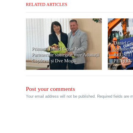
RELATED ARTICLES
Daniel Ce
Primarul Daniel Cezar Rusu:
comunei A
Parteneriate strategice între Adunații
REUȘIT!
Copăceni și Dve Mogili
PENTRU
Post your comments
Your email address will not be published. Required fields are 