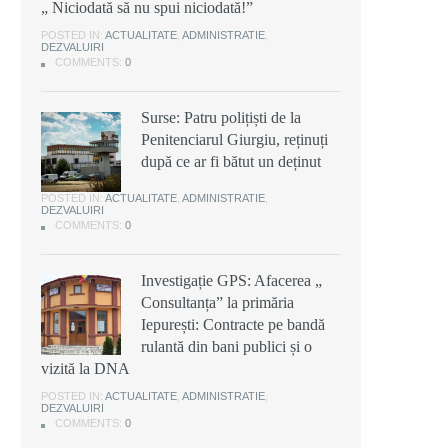
„ Niciodată să nu spui niciodată!”
POSTED IN:
ACTUALITATE
,
ADMINISTRATIE
,
DEZVALUIRI
COMMENTS:
0
Surse: Patru polițiști de la
Penitenciarul Giurgiu, reținuți
după ce ar fi bătut un deținut
POSTED IN:
ACTUALITATE
,
ADMINISTRATIE
,
DEZVALUIRI
COMMENTS:
0
Investigație GPS: Afacerea „
Consultanța” la primăria
Iepurești: Contracte pe bandă
rulantă din bani publici și o
vizită la DNA
POSTED IN:
ACTUALITATE
,
ADMINISTRATIE
,
DEZVALUIRI
COMMENTS:
0