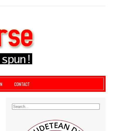
le giurgiu, dezvaluiri, soc, cancan, stiri locale
AN
CONTACT